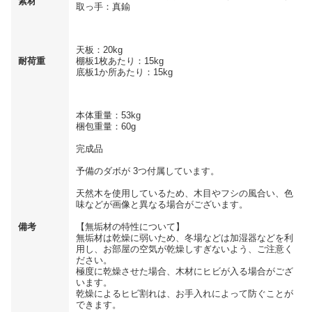
素材
取っ手：真鍮
天板：20kg
耐荷重
棚板1枚あたり：15kg
底板1か所あたり：15kg
本体重量：53kg
梱包重量：60g
完成品
予備のダボが 3つ付属しています。
天然木を使用しているため、木目やフシの風合い、色
味などが画像と異なる場合がございます。
備考
【無垢材の特性について】
無垢材は乾燥に弱いため、冬場などは加湿器などを利
用し、お部屋の空気が乾燥しすぎないよう、ご注意く
ださい。
極度に乾燥させた場合、木材にヒビが入る場合がござ
います。
乾燥によるヒビ割れは、お手入れによって防ぐことが
できます。