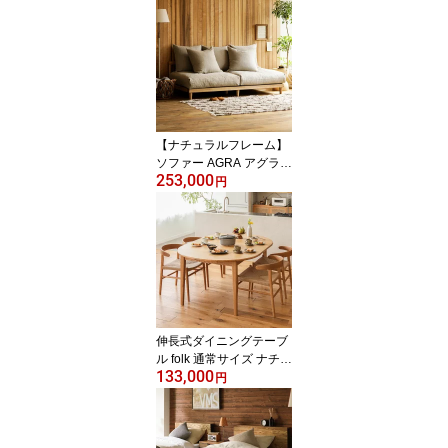
【ナチュラルフレーム】
ソファー AGRA アグラ 3
253,000
人掛け ソファ 北欧 カバ
円
ーリング 木製 無垢 リネ
ン ベージュ コーデュロ
イ キャメル オリーブ ゆ
ったり スツール ワイド
【フェザー飛び出し改善
済】
伸長式ダイニングテーブ
ル folk 通常サイズ ナチュ
133,000
ラル ブラウン ヴィンテ
円
ージレッド ブラック 北
欧 オーク 無垢材 木製 お
しゃれ