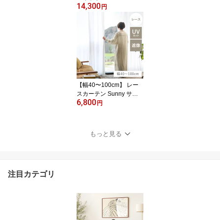
14,300
レー ホワイト 幅30〜10
円
0cm オーダー リネン 麻1
00% 日本製 北欧 ナチュ
ラル 無地 おしゃれ
【幅40〜100cm】 レー
スカーテン Sunny サニ
6,800
ー UVカット99％ ホワイ
円
ト オーダー ベトナム製
北欧 ナチュラル 無地 お
しゃれ
もっと見る
注目カテゴリ