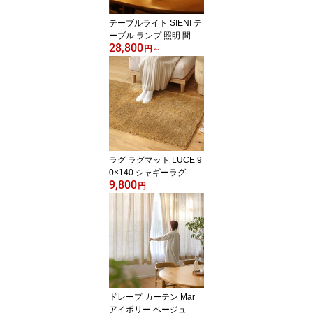
テーブルライト SIENI テ
ーブル ランプ 照明 間接
28,800
照明 LED一体型 バッテ
円
～
リー式 調光 あす着対応
ナチュラル ブラウン ヴ
ィンテージレッド
ラグ ラグマット LUCE 9
0×140 シャギーラグ 絨
9,800
毯 カーペット 長方形 ウ
円
ォッシャブル リビング
寝室 四角形 おしゃれ お
すすめ
ドレープ カーテン Mar
アイボリー ベージュ グ