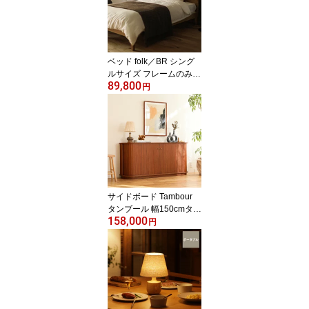
ベッド folk／BR シング
ルサイズ フレームのみ
89,800
寝具 木製 ヴィンテージ
円
無垢材 ブラウン
サイドボード Tambour
タンブール 幅150cmタイ
158,000
プ リビング リビング収
円
納 ダイニング収納 ウッ
ド キャビネット 収納棚
蛇腹式 木製