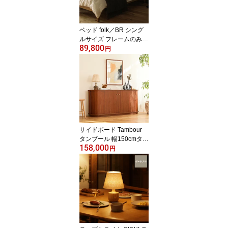
ベッド folk／BR シング
ルサイズ フレームのみ
89,800
寝具 木製 ヴィンテージ
円
無垢材 ブラウン
サイドボード Tambour
タンブール 幅150cmタイ
158,000
プ リビング リビング収
円
納 ダイニング収納 ウッ
ド キャビネット 収納棚
蛇腹式 木製