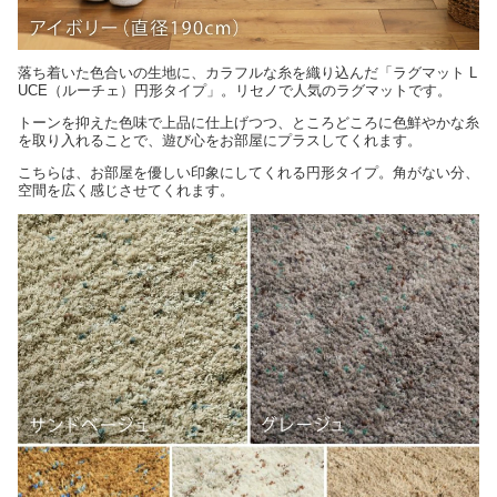
落ち着いた色合いの生地に、カラフルな糸を織り込んだ「ラグマット L
UCE（ルーチェ）円形タイプ」。リセノで人気のラグマットです。
トーンを抑えた色味で上品に仕上げつつ、ところどころに色鮮やかな糸
を取り入れることで、遊び心をお部屋にプラスしてくれます。
こちらは、お部屋を優しい印象にしてくれる円形タイプ。角がない分、
空間を広く感じさせてくれます。