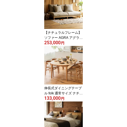
【ナチュラルフレーム】
ソファー AGRA アグラ 3
253,000
人掛け ソファ 北欧 カバ
円
ーリング 木製 無垢 リネ
ン ベージュ コーデュロ
イ キャメル オリーブ ゆ
ったり スツール ワイド
【フェザー飛び出し改善
済】
伸長式ダイニングテーブ
ル folk 通常サイズ ナチュ
133,000
ラル ブラウン ヴィンテ
円
ージレッド ブラック 北
欧 オーク 無垢材 木製 お
しゃれ