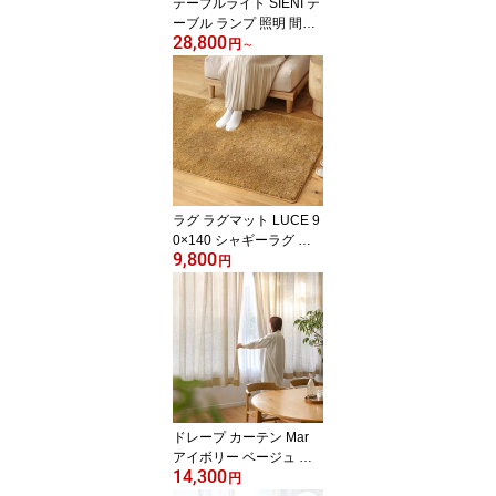
テーブルライト SIENI テ
ーブル ランプ 照明 間接
28,800
照明 LED一体型 バッテ
円
～
リー式 調光 あす着対応
ナチュラル ブラウン ヴ
ィンテージレッド
ラグ ラグマット LUCE 9
0×140 シャギーラグ 絨
9,800
毯 カーペット 長方形 ウ
円
ォッシャブル リビング
寝室 四角形 おしゃれ お
すすめ
ドレープ カーテン Mar
アイボリー ベージュ グ
14,300
レー ホワイト 幅30〜10
円