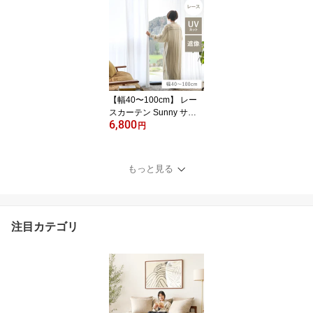
0cm オーダー リネン 麻1
00% 日本製 北欧 ナチュ
ラル 無地 おしゃれ
【幅40〜100cm】 レー
スカーテン Sunny サニ
6,800
ー UVカット99％ ホワイ
円
ト オーダー ベトナム製
北欧 ナチュラル 無地 お
しゃれ
もっと見る
注目カテゴリ