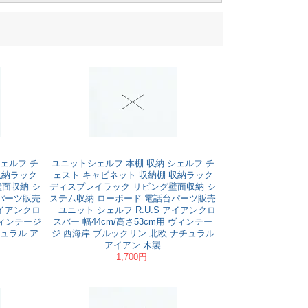
ェルフ チ
ユニットシェルフ 本棚 収納 シェルフ チ
収納ラック
ェスト キャビネット 収納棚 収納ラック
面収納 シ
ディスプレイラック リビング壁面収納 シ
パーツ販売
ステム収納 ローボード 電話台パーツ販売
アイアンクロ
｜ユニット シェルフ R.U.S アイアンクロ
ヴィンテージ
スバー 幅44cm/高さ53cm用 ヴィンテー
ュラル ア
ジ 西海岸 ブルックリン 北欧 ナチュラル
アイアン 木製
1,700円