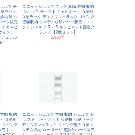
ェルフ チ
ユニットシェルフ フック 真鍮 本棚 収納
収納ラック
シェルフ チェスト キャビネット 収納棚
面収納 シ
収納ラック ディスプレイラック リビング
パーツ販売
壁面収納 システム収納パーツ販売｜ユニ
ウッドキャビ
ット シェルフ R.U.S キャビネット固定ク
ヴィンテー
ランプ 【2個セット】
ナチュラル
2,980円
対応
本棚 収納
ユニットシェルフ 本棚 収納 シェルフ チ
ト 収納棚
ェスト キャビネット 収納棚 収納ラック
 リビング
ディスプレイラック リビング壁面収納 シ
販売｜ユニ
ステム収納 ローボード 電話台パーツ販売
 HOOK
｜ユニット シェルフ R.U.S アイアンフレ