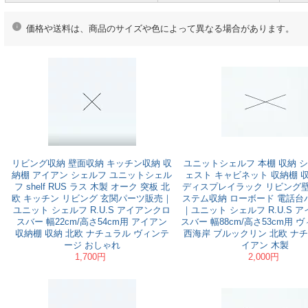
価格や送料は、商品のサイズや色によって異なる場合があります。
リビング収納 壁面収納 キッチン収納 収
ユニットシェルフ 本棚 収納 シ
納棚 アイアン シェルフ ユニットシェル
ェスト キャビネット 収納棚 
フ shelf RUS ラス 木製 オーク 突板 北
ディスプレイラック リビング壁
欧 キッチン リビング 玄関パーツ販売｜
ステム収納 ローボード 電話台
ユニット シェルフ R.U.S アイアンクロ
｜ユニット シェルフ R.U.S 
スバー 幅22cm/高さ54cm用 アイアン
スバー 幅88cm/高さ53cm用 
収納棚 収納 北欧 ナチュラル ヴィンテ
西海岸 ブルックリン 北欧 ナチ
ージ おしゃれ
イアン 木製
1,700円
2,000円