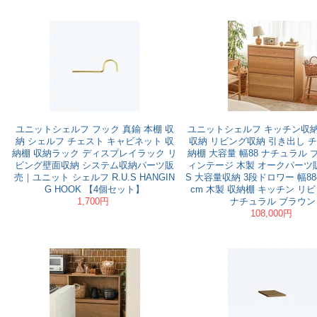
ユニットシェルフ フック 真鍮 本棚 収
ユニットシェルフ キッチン収納
納 シェルフ チェスト キャビネット 収
収納 リビング収納 引き出し チ
納棚 収納ラック ディスプレイラック リ
納棚 大容量 幅88 ナチュラル 
ビング壁面収納 システム収納パーツ販
ィンテージ 木製 オークパーツ販
売｜ユニット シェルフ R.U.S HANGIN
S 大容量収納 3段ドロワー 幅88
G HOOK 【4個セット】
cm 木製 収納棚 キッチン リ
1,700円
ナチュラル ブラウン
108,000円