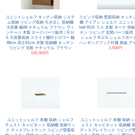
ユニットシェルフ キッチン収納 システ
リビング収納 壁面収納 キッチ
ム収納 リビング収納 引き出し 収納棚
棚 アイアン シェルフ ユニット
大容量 幅88 ナチュラル ブラウン ヴィ
helf RUS ラス 木製 オーク 突
ンテージ 木製 オークパーツ販売｜R.U.
チン リビング 玄関パーツ販売
S 大容量収納 スライド棚付ドロワー 幅
シェルフ R.U.S シェルフボード
88cm 高さ91cm 木製 収納棚 キッチン
ハンギングフック付属 真鍮 ア
リビング 北欧 ナチュラル ブラウン
3,500円
108,000円
ユニットシェルフ 本棚 収納 シェルフ
ユニットシェルフ 本棚 収納 シ
チェスト キャビネット 収納棚 収納ラッ
ェスト キャビネット 収納棚 
ク ディスプレイラック リビング壁面収
ディスプレイラック リビング壁