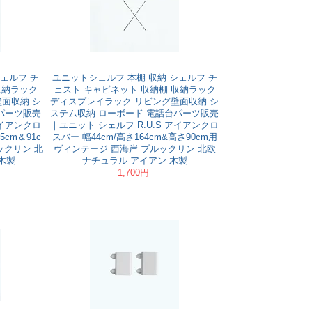
ェルフ チ
ユニットシェルフ 本棚 収納 シェルフ チ
収納ラック
ェスト キャビネット 収納棚 収納ラック
面収納 シ
ディスプレイラック リビング壁面収納 シ
パーツ販売
ステム収納 ローボード 電話台パーツ販売
アイアンクロ
｜ユニット シェルフ R.U.S アイアンクロ
5cm＆91c
スバー 幅44cm/高さ164cm&高さ90cm用
ックリン 北
ヴィンテージ 西海岸 ブルックリン 北欧
木製
ナチュラル アイアン 木製
1,700円