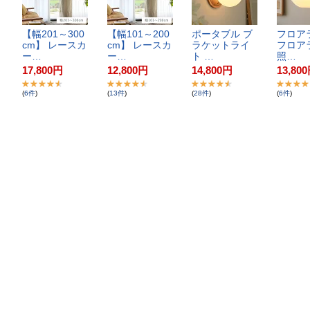
【​幅​2​0​1​～​3​0​0​
【​幅​1​0​1​～​2​0​0​
ポ​ー​タ​ブ​ル​ ​ブ​
フ​ロ​ア​ラ
c​m​】​ ​レ​ー​ス​カ​
c​m​】​ ​レ​ー​ス​カ​
ラ​ケ​ッ​ト​ラ​イ​
フ​ロ​ア​ラ
ー​…
ー​…
ト​ ​…
照​…
17,800
円
12,800
円
14,800
円
13,800
(
6
件
)
(
13
件
)
(
28
件
)
(
6
件
)