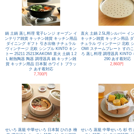
鍋 土鍋 蒸し料理 電子レンジ オーブン イ
直火 土鍋 2.5L用シルバー 
ンテリア雑貨 キッチン雑貨 キッチン用品
キッチン雑貨 キッチン用品 ダ
ダイニング ギフト 引き出物 ナチュラル
チュラル ヴィンテージ 北欧 
ヴィンテージ 北欧 シンプル KINTO キン
OMI スチームプレート すのこ 
トー 25211 25213KAKOMI 直火 土鍋 1.2
ろ 蒸し料理 調理器具 KINTO 
L 耐熱陶器 陶器 調理器具 鍋 キッチン雑
290 あす着対応
貨 キッチン用品 日本製 ホワイト ブラッ
2,860円
ク あす着対応
7,700円
せいろ 蒸籠 中華せいろ 日本製 ひのき 檜
せいろ 蒸籠 中華せいろ 杉 竹