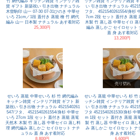
竹 網代編み キッチン雑貨 インテリア雑
ッチン雑貨 インテリア雑貨 ギ
貨 ギフト 新築祝い 引き出物 ナチュラル
い 引き出物 ナチュラル 452154
木曽駒印 山一 07-30 07-31ひのき 中華せ
フタ、 4521540261554/身杉
いろ 21cm／1段 蓋付き 蒸籠 檜 竹 網代
7cm 2段 セット 蓋付き 蒸籠
編み 山一 日本製 ナチュラル あす着対応
木製 竹 蒸し器 中華セイロ 蒸
25,300円
編み 蒸しかご セイロセット
蓋 身 あす着対応
13,200円
売り切れ
せいろ 蒸籠 中華せいろ 杉 竹 網代編み
せいろ 蒸籠 中華せいろ 杉 竹
キッチン雑貨 インテリア雑貨 ギフト 新
ッチン雑貨 インテリア雑貨 ギ
築祝い 引き出物 ナチュラル 4521540261
い 引き出物 ナチュラル 452154
547/フタ、 4521540261554/身杉 中華せ
フタ 4521540261530/身杉 中
いろ 27cm 1段 セット 蓋付き 蒸籠 蒸篭
m 1段 セット 蓋付き 蒸籠 蒸
天然木 木製 竹 蒸し器 中華セイロ 蒸し料
製 竹 蒸し器 中華セイロ 蒸し
理 網代編み 蒸しかご セイロセット ナチ
み 蒸しかご セイロセット ナ
ュラル 蓋 身 あす着対応
身 あす着対応
8,800円
6,600円