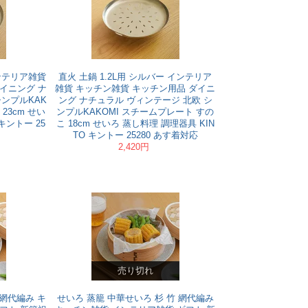
インテリア雑貨
直火 土鍋 1.2L用 シルバー インテリア
イニング ナ
雑貨 キッチン雑貨 キッチン用品 ダイニ
シンプルKAK
ング ナチュラル ヴィンテージ 北欧 シ
23cm せい
ンプルKAKOMI スチームプレート すの
キントー 25
こ 18cm せいろ 蒸し料理 調理器具 KIN
TO キントー 25280 あす着対応
2,420円
売り切れ
 網代編み キ
せいろ 蒸籠 中華せいろ 杉 竹 網代編み