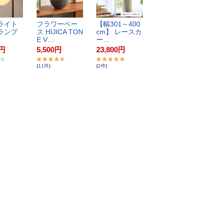
​イ​ト​ ​
フ​ラ​ワ​ー​ベ​ー​
【​幅​3​0​1​～​4​0​0​
​ン​プ​ ​
ス​ ​H​I​J​I​C​A​ ​T​O​N​
c​m​】​ ​レ​ー​ス​カ​
E​ ​V​…
ー​…
円
5,500
円
23,800
円
(
11
件
)
(
2
件
)