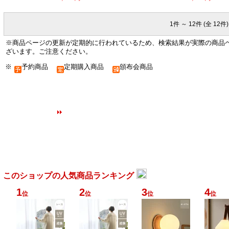
1件 ～ 12件 (全 12件)
※商品ページの更新が定期的に行われているため、検索結果が実際の商品
ざいます。ご注意ください。
※
予約商品
定期購入商品
頒布会商品
・
キッチンツール （
）
・
鍋・せいろ・おひつ
このショップの人気商品ランキング
1
2
3
4
位
位
位
位