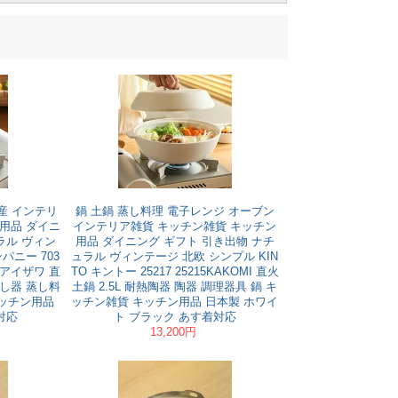
産 インテリ
鍋 土鍋 蒸し料理 電子レンジ オーブン
用品 ダイニ
インテリア雑貨 キッチン雑貨 キッチン
ラル ヴィン
用品 ダイニング ギフト 引き出物 ナチ
パニー 703
ュラル ヴィンテージ 北欧 シンプル KIN
房アイザワ 直
TO キントー 25217 25215KAKOMI 直火
 蒸し器 蒸し料
土鍋 2.5L 耐熱陶器 陶器 調理器具 鍋 キ
キッチン用品
ッチン雑貨 キッチン用品 日本製 ホワイ
対応
ト ブラック あす着対応
13,200円