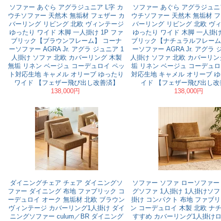
ソファー あぐら アグラジュニア L字 カ
ソファー あぐら アグラジュニア
ウチソファー 天然木 無垢材 フェザー カ
ウチソファー 天然木 無垢材 フ
バーリング リビング 北欧 ヴィンテージ
バーリング リビング 北欧 ヴ
ゆったり ワイド 木脚 一人掛け 1P ファ
ゆったり ワイド 木脚 一人掛け 
ブリック【ブラウンフレーム】 コーナ
ブリック【ナチュラルフレーム
ーソファー AGRA Jr. アグラ ジュニア 1
ーソファー AGRA Jr. アグラ 
人掛け ソファ 北欧 カバーリング 木製
人掛け ソファ 北欧 カバーリン
無垢 リネン ベージュ コーデュロイ ペッ
垢 リネン ベージュ コーデュロ
ト対応生地 キャメル オリーブ ゆったり
対応生地 キャメル オリーブ ゆ
ワイド 【フェザー飛び出し改善済】
イド 【フェザー飛び出し改
138,000円
138,000円
ダイニングチェア チェア ダイニングソ
ソファー ソファ ローソファー
ファー ダイニング 布地 ファブリック コ
グソファ 1人掛け 1人掛けソフ
ーデュロイ オーク 無垢材 北欧 ブラウン
掛け コンパクト 布地 ファブリ
ヴィンテージ カバーリング1人掛け ダイ
ン コーデュロイ 木製 北欧 ナ
ニングソファー culum／BR ダイニング
すすめ カバーリング1人掛け