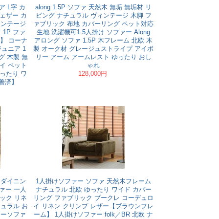
 L字 カ
along 1.5P ソファ 天然木 無垢 無垢材 リ
ェザー カ
ビング ナチュラル ヴィンテージ 木脚 フ
ィンテージ
ァブリック 布地 カバーリング ペット対応
1P ファ
生地 洗濯機可1.5人掛け ソファー Along
】 コーナ
アロング ソファ 1.5P 木フレーム 北欧 木
ジュニア 1
製 オーク材 グレージュストライプ アイボ
グ 木製 無
リー アーム アームレスト ゆったり おし
イ ペット
ゃれ
ったり ワ
128,000円
善済】
 ダイニン
1人掛けソファー ソファ 天然木フレーム
ァー 一人
ナチュラル 北欧 ゆったり ワイド カバー
ック リネ
リング ファブリック ブークレ コーデュロ
チュラル お
イ リネン クリンプ レザー【ブラウンフレ
ローソファ
ーム】 1人掛けソファー folk／BR 北欧 ナ