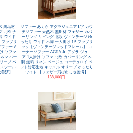
木 無垢材
ソファー あぐら アグラジュニア L字 カウ
 北欧 ナ
チソファー 天然木 無垢材 フェザー カバ
り ワイド
ーリング リビング 北欧 ヴィンテージ ゆ
P ファブリ
ったり ワイド 木脚 一人掛け 1P ファブリ
ファー A
ック【ヴィンテージレッドフレーム】 コ
掛け ソファ
ーナーソファー AGRA Jr. アグラ ジュニ
リネン ベー
ア 1人掛け ソファ 北欧 カバーリング 木
リーブ ペ
製 無垢 リネン ベージュ コーデュロイ ペ
 スツール
ット対応生地 キャメル オリーブ ゆったり
改善済】
ワイド 【フェザー飛び出し改善済】
138,000円