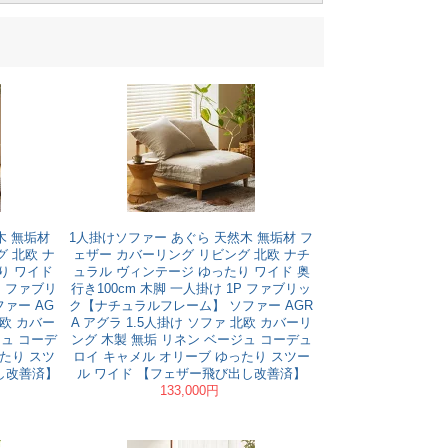
木 無垢材
1人掛けソファー あぐら 天然木 無垢材 フ
 北欧 ナ
ェザー カバーリング リビング 北欧 ナチ
り ワイド
ュラル ヴィンテージ ゆったり ワイド 奥
P ファブリ
行き100cm 木脚 一人掛け 1P ファブリッ
ァー AG
ク【ナチュラルフレーム】 ソファー AGR
北欧 カバー
A アグラ 1.5人掛け ソファ 北欧 カバーリ
ジュ コーデ
ング 木製 無垢 リネン ベージュ コーデュ
たり スツ
ロイ キャメル オリーブ ゆったり スツー
し改善済】
ル ワイド 【フェザー飛び出し改善済】
133,000円