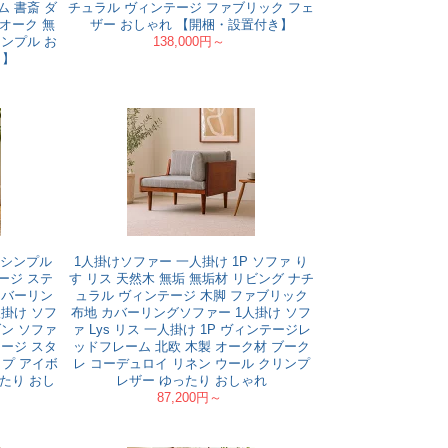
ム 書斎 ダ
チュラル ヴィンテージ ファブリック フェ
オーク 無
ザー おしゃれ 【開梱・設置付き】
シンプル お
138,000円～
き】
ダン シンプル
1人掛けソファー 一人掛け 1P ソファ り
ージ ステ
す リス 天然木 無垢 無垢材 リビング ナチ
カバーリン
ュラル ヴィンテージ 木脚 ファブリック
掛け ソフ
布地 カバーリングソファー 1人掛け ソフ
モダン ソファ
ァ Lys リス 一人掛け 1P ヴィンテージレ
テージ スタ
ッドフレーム 北欧 木製 オーク材 ブーク
プ アイボ
レ コーデュロイ リネン ウール クリンプ
たり おし
レザー ゆったり おしゃれ
87,200円～