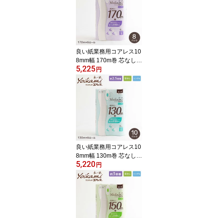
日用品 災害用 備蓄 長持
ち 節約 再生紙 牛乳パッ
ク 大阪発 エコ 白い 付加
価値 メーカー直送
良い紙業務用コアレス10
8mm幅 170m巻 芯なし 6
5,225
R 8パック 太穴 シングル
円
トイレットペーパー 『送
料無料（一部地域除
く）』 まとめ買い 家庭
用 業務用 最後まで使え
る 超ロングタイプ 通常
の3倍 長巻き 日用品 災害
用 備蓄
良い紙業務用コアレス10
8mm幅 130m巻 芯なし 6
5,220
R 10パック 太穴 シング
円
ルトイレットペーパー
『送料無料（一部地域除
く）』 まとめ買い 家庭
用 業務用 最後まで使え
る 超ロングタイプ 通常
の2倍 長巻き 日用品 災害