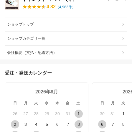
4.82
（
4,983
件）
ショップトップ
ショップカテゴリ一覧
会社概要（支払・配送方法）
受注・発送カレンダー
2026年8月
20
日
月
火
水
木
金
土
日
月
火
26
27
28
29
30
31
1
30
31
1
2
3
4
5
6
7
8
6
7
8