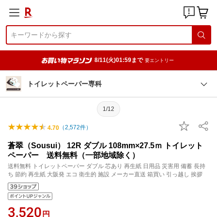
8/11(火)01:59まで
要エントリー
トイレットペーパー専科
1/12
（
2,572
件）
4.70
蒼翠（Sousui） 12R ダブル 108mm×27.5ｍ トイレット
ペーパー 送料無料（一部地域除く）
送料無料 トイレットペーパー ダブル 芯あり 再生紙 日用品 災害用 備蓄 長持
ち 節約 再生紙 大阪発 エコ 衛生的 施設 メーカー直送 箱買い 引っ越し 挨拶
3,520
円