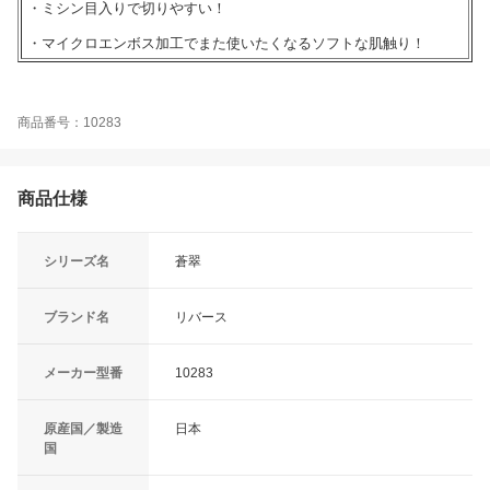
・ミシン目入りで切りやすい！
・マイクロエンボス加工でまた使いたくなるソフトな肌触り！
商品番号：10283
商品仕様
シリーズ名
蒼翠
ブランド名
リバース
メーカー型番
10283
原産国／製造
日本
国