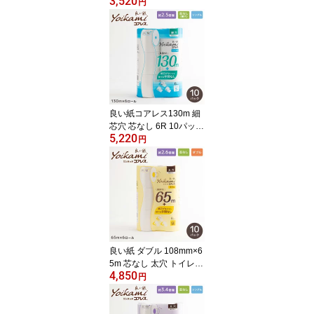
3,520
レットペーパー 送料無
円
料（一部地域除く）
良い紙コアレス130m 細
芯穴 芯なし 6R 10パック
5,220
トイレットペーパー
円
『送料無料（一部地域除
く）』 まとめ買い 家庭
用 業務用 最後まで使え
る 超ロングタイプ 長巻
き 日用品 災害用 備蓄 長
持ち 節約 再生紙 大阪発
エコ 細芯 メーカー直送
良い紙 ダブル 108mm×6
5m 芯なし 太穴 トイレッ
4,850
トペーパー 『送料無料
円
（一部地域除く）』まと
め買い 家庭用 業務用 2枚
重 ロングタイプ 長巻き