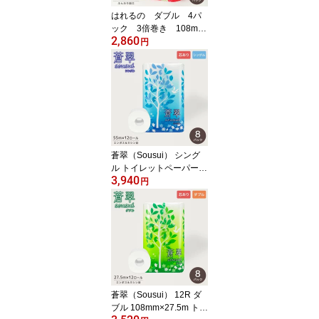
はれるの ダブル 4パ
ック 3倍巻き 108mm
2,860
×75m 『送料無料（一部
円
地域除く）』 まとめ買い
家庭用 業務用 ロングタ
イプ 長巻き 日用品 災害
用 備蓄 長持ち 節約 再生
紙 大阪発 エコ 白い 付加
価値 メーカー直送 公
式 再生紙 無香料 日
本製
蒼翠（Sousui） シング
ル トイレットペーパー 1
3,940
2ロール 55m 送料無料
円
（一部地域除く）
蒼翠（Sousui） 12R ダ
ブル 108mm×27.5m トイ