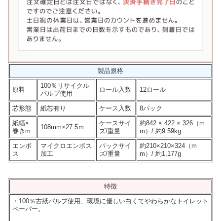
製品規格
100％リサイクル
原料
ロール入数
12ロール
パルプ使用
芯形態
紙芯有り
ケース入数
8パック
紙幅×
ケースサイ
約842 × 422 × 326（m
108mm×27.5ｍ
巻きm
ズ/重量
m）/ 約9.59kg
エンボ
マイクロエンボス
パックサイ
約210×210×324（m
ス
加工
ズ/重量
m）/ 約1,177g
特徴
・100％古紙パルプ使用、環境に優しい白くてやわらかなトイレット
ペーパー。