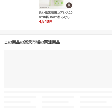
用 備蓄 長持ち 節約 再生
紙
良い紙業務用コアレス10
8mm幅 150m巻 芯なし 6
4,840
R 8パック 太穴 シングル
円
トイレットペーパー 『送
料無料（一部地域除
く）』 まとめ買い 家庭
用 業務用 超ロングタイ
この商品の楽天市場の関連商品
プ 長巻き 日用品 災害用
備蓄 長持ち 節約 再生紙
大阪発 エコ メーカー直
送