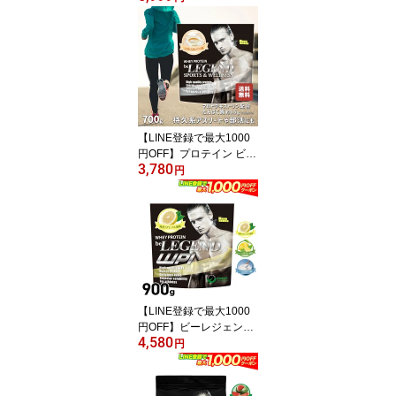
イプロテイン 女性 男性
WPC チョコ ベリー バナ
ナ メロン 抹茶 鬼レモン
パッションフルーツ ヨー
グルト マンゴー 900g W
PC ゲリラ
【LINE登録で最大1000
円OFF】プロテイン ビー
3,780
レジェンド マルチプロテ
円
イン 700g スポーツ ＆ ウ
ェルネス ミルクティー
ホエイプロテイン マルト
デキストリン【スプーン
はプロテイン袋内に同
梱】
【LINE登録で最大1000
円OFF】ビーレジェンド
4,580
WPI プロテイン 900g
円
（be LEGEND ホエイプ
ロテイン 女性 男性 ダイ
エット 筋トレ）グレープ