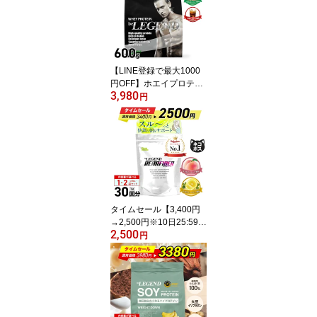
フルーツ レモン ヨーグ
ルト グレフル
【LINE登録で最大1000
円OFF】ホエイプロテイ
3,980
ン 限定フレーバーから選
円
べるプロテイン 600g ビ
ーレジェンド 真夏のおい
スイカ風味 WPC ボディ
メイク ダイエット
タイムセール【3,400円
→2,500円※10日25:59
2,500
迄】【LINE登録で最大1
円
000円OFF】食物繊維 乳
酸菌 ビフィズス菌 ビー
レジェンド リアファイバ
ー ピーチ風味 グレープ
フルーツ風味 300g サプ
リメント 難消化性デキス