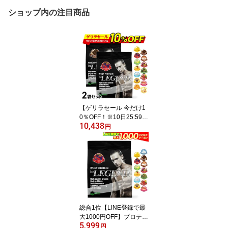
ショップ内の注目商品
【ゲリラセール 今だけ1
0％OFF！※10日25:59
10,438
迄】【LINE登録で最大1
円
000円OFF】プロテイン
ビーレジェンド ホエイプ
ロテイン 女性 男性 WPC
チョコ ベリー バナナ メ
ロン 抹茶 鬼レモン ピー
チ ヨーグルト マンゴー
ミックスジュース 選べる
2種セット900g ×2袋 ゲ
総合1位【LINE登録で最
リラ
大1000円OFF】プロテイ
5,999
ン ビーレジェンド ホエ
円