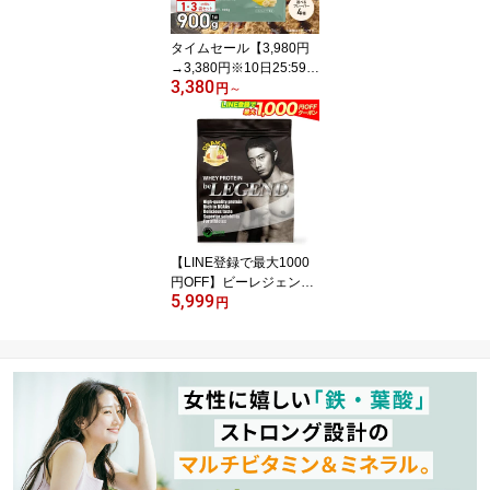
トリン
タイムセール【3,980円
→3,380円※10日25:59
3,380
迄】【LINE登録で最大1
円
～
000円OFF】ソイプロテ
イン 女性 男性 WEIGHT
DOWN ビーレジェンド
プロテイン バナナ ヨー
グルト ココア 黒蜜きな
こ be LEGEND ウェイト
ダウン リニューアル
【LINE登録で最大1000
円OFF】ビーレジェンド
5,999
プロテイン コアラ小嵐
円
大阪の喫茶店のミックス
ジュース風味 900g （be
LEGEND ホエイプロテ
イン）