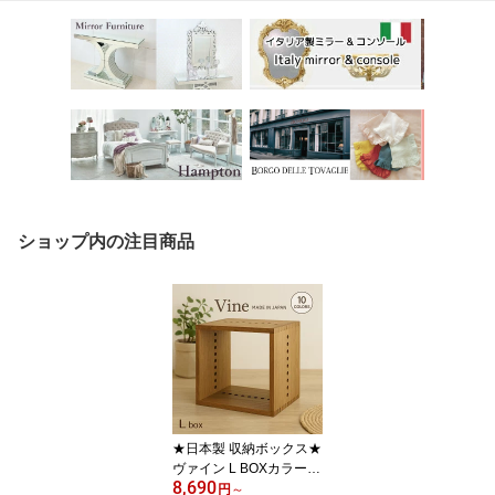
ショップ内の注目商品
★日本製 収納ボックス★
ヴァイン L BOXカラーボ
8,690
ックス キューブ ボック
円
～