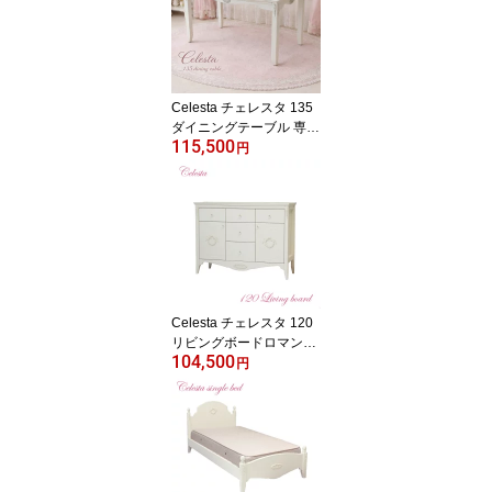
製 日本製 完成品 開梱設
置
Celesta チェレスタ 135
ダイニングテーブル 専用
115,500
マット付ロマンチック 姫
円
系 白家具 ホワイト テー
ブル ダイニング 4人用 お
しゃれ かわいい エレガ
ント 高級感 日本製 Re-L
開梱設置
Celesta チェレスタ 120
リビングボードロマンチ
104,500
ック 姫系 白家具 ホワイ
円
ト リビングボード キャ
ビネット エレガント お
しゃれ 日本製 Re-L 完成
品 開梱設置