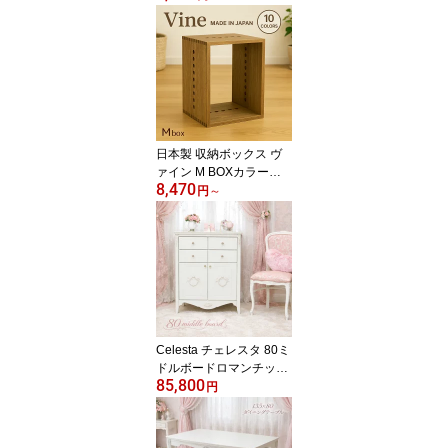
ス ケース ディスプレイ
ラック ナチュラル イン
テリア ウッドボックス
おしゃれ かわいい 棚 本
棚 自然塗料 北欧 収納 隙
間 和室 和風 木 木箱 木製
桐 無垢 無垢材 日本製 国
産 完成品
日本製 収納ボックス ヴ
ァイン M BOXカラーボ
8,470
ックス キューブ ボック
円
～
ス ケース ディスプレイ
ラック ナチュラル イン
テリア ウッドボックス
おしゃれ かわいい 棚 本
棚 自然塗料 北欧 収納 隙
間 和室 和風 木 木箱 木製
桐 無垢 無垢材 日本製 国
産 完成品
Celesta チェレスタ 80ミ
ドルボードロマンチック
85,800
姫系 白家具 ホワイト キ
円
ャビネット リビング収納
サイドボード おしゃれ
かわいい エレガント 木