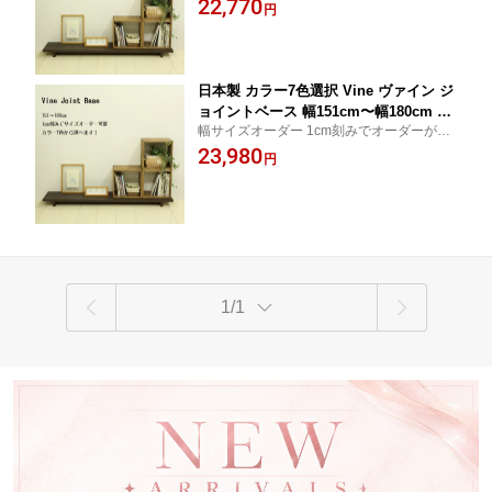
22,770
テレビ台 TVボード
円
日本製 カラー7色選択 Vine ヴァイン ジ
ョイントベース 幅151cm〜幅180cm 奥
幅サイズオーダー 1cm刻みでオーダーが可
行30cm シンプル リビング ローボード
能なシンプルロータイプベース
23,980
テレビ台 TVボード
円
1/1