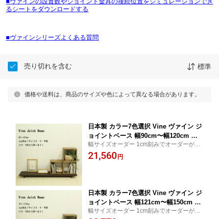
■ヴァインの設置数やジョイント金具の接続位置をシミュレーションでき
るシートをダウンロードする
■ヴァインシリーズよくある質問
売り切れを含む
標準
価格や送料は、商品のサイズや色によって異なる場合があります。
日本製 カラー7色選択 Vine ヴァイン ジ
ョイントベース 幅90cm〜幅120cm 奥
幅サイズオーダー 1cm刻みでオーダーが可
行30cm キューブボックス cubebox デ
能なシンプルロータイプベース
21,560
ィスプレイラック ウッドボックス 木箱
円
桐無垢材 TVボード 棚 本棚 ユニット家
具 自然塗料 小物収納家具 ローボード
日本製 カラー7色選択 Vine ヴァイン ジ
ョイントベース 幅121cm〜幅150cm 奥
幅サイズオーダー 1cm刻みでオーダーが可
行30cm シンプル リビング ローボード
能なシンプルロータイプベース