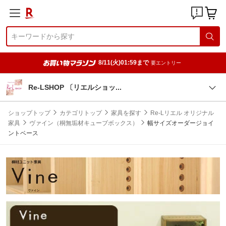
8/11(火)01:59まで
要エントリー
Re-LSHOP 〔リエルショ
ッ
ショップトップ
カテゴリトップ
家具を探す
Re-Lリエル オリジナル
家具
ヴァイン（桐無垢材キューブボックス）
幅サイズオーダージョイ
ントベース