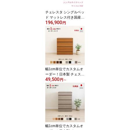
チェレスタ シングルベッ
ド マットレス付き国産
196,900
日本製 ホワイト ローズ
円
エレガント プリンセス
ガーリー ベッド マット
レスセット セミダブル
おしゃれ かわいい 姫系
白 白家具 木製 開梱設置
配送 送料無料
幅1cm単位でカスタムオ
ーダー！日本製 チェスト
49,500
タンス 完成品 【チョイ
円
～
スト 3段チェスト 幅61〜
75cm】 木製 北欧 大容量
ナチュラル 収納家具 奥
行30/35/43.5cm対応 サ
イズオーダー家具
幅1cm単位でカスタムオ