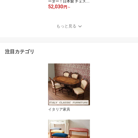
ーダー！日本製 チェスト
52,030
タンス 完成品 【チョイ
円
～
スト 4段チェスト 幅30〜
60cm】 木製 北欧 コンパ
クト ナチュラル 収納家
もっと見る
具 サイズオーダー家具
注目カテゴリ
イタリア家具