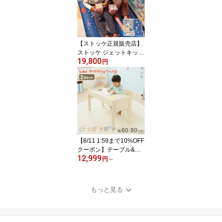
OKKE(代引不可)【送料
無料】
【ストッケ正規販売店】
ストッケ ジェットキッズ
19,800
クラウドスリーパーV2 C
円
loudSleeperV2 収納袋付
き エアベッド エアーベ
ッド エアーマット エア
マット マットレス 旅行
アウトドア(代引不可)
【送料無料】
【8/11 1:59まで10%OFF
クーポン】テーブル&チ
12,999
ェアセット 60×40cm 80
円
～
×40cm テーブル デスク
キッズデスク 椅子 チェ
ア いす 学習デスクセッ
もっと見る
ト キッズデスクセット
高さ調節可能 タブレット
スタンド 木製 学習机 ba
bynug【送料無料】