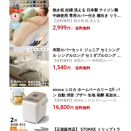
抱き枕 妊婦 洗える 日本製 テイジン製
中綿使用 専用カバー付き 横向き リラッ
【送料無料】抱き枕 枕 洗える
クス マタニティ プレゼント ギフト か
2,999
わいい 快眠 抱きまくら だきまくら 枕
送料無料
円
～
クッション まくら 【送料無料】
布団カバーセット ジュニア セミシング
ル シングルロング セミダブルロング ダ
【送料無料】布団カバー 掛布団カバー 敷き
ブルロング 和洋共通仕様タイプ おしゃ
布団カバー 布団カバー 3点セット 4点セッ
1,540
れ かわいい ボックスシーツ 布団カバー
送料無料
円
～
ト ベッドタイプ 和タイプ 掛け布団 敷き布
枕カバー セット コトカ kotoka 洗える
団 枕 ピローケース シーツ
低ホルム ピーチスキン ベッド用 【送料
無料】
siroca シロカ ホームベーカリー 2斤 パ
ン 自動 消音 ブザー 生地 発酵 高加水パ
【送料無料】siroca シロカ ホームベーカリ
ン 焼きいも もちつき ケーキ ジャム 生
ー 2斤 パン 自動 消音 ブザー 生地 発酵 高加
16,800
キャラメル バター ヨーグルト チーズ
送料無料
円
水パン 焼きいも もちつき ケーキ 生キャラ
セラミック 1.5斤 1斤 SHB-812【送料無
メル バター ヨーグルト チーズ SHB-812
料】
【正規販売店】 STOKKE トリップトラ