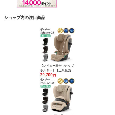
ショップ内の注目商品
【レビュー報告でカップ
ホルダー】【正規販売
29,700
店】CYBEX サイベック
円
ス ソリューション G2 ジ
ュニアシート チャイルド
シート 3年保証 Solution
G2 3歳~12歳まで カーシ
ート(代引不可)【ポイン
ト15倍】【送料無料】