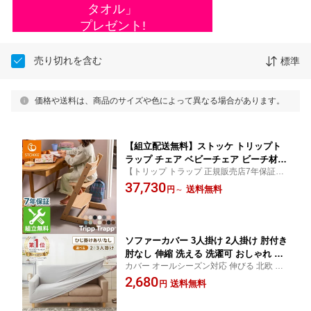
>
売り切れを含む
標準
価格や送料は、商品のサイズや色によって異なる場合があります。
【組立配送無料】ストッケ トリップト
ラップ チェア ベビーチェア ビーチ材
【トリップ トラップ 正規販売店7年保証】
オーク材 ハイチェア キッズチェア 高さ
【送料無料】ビーチ ブナ オーク
37,730
調節 赤ちゃん STOKKE TRIPP TRAPP
送料無料
円
～
トリップ 【ストッケ正規販売店】(代引
不可)【送料無料】
ソファーカバー 3人掛け 2人掛け 肘付き
肘なし 伸縮 洗える 洗濯可 おしゃれ ソ
カバー オールシーズン対応 伸びる 北欧 ナ
ファー カバー 伸縮 ストレッチ シンプ
チュラル カバーリングソファ 肘あり 肘無
2,680
ル ソファーカバー2WAYニットフィット
送料無料
円
し グレー ソファーベッド ウォッシャブル
カバー 2人掛け/3人掛け用
フィット sofa ソファカバー