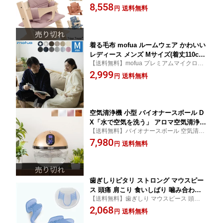
料】
8,558
トリップ トラップ【送料無料】
送料無料
円
着る毛布 mofua ルームウェア かわいい
レディース メンズ Mサイズ(着丈110cm)
【送料無料】mofua プレミアムマイクロフ
1年保証 男女兼用 ユニセックス 洗える
ァイバー着る毛布 フード付 (ルームウェア)
2,999
低ホルム 静電気抑制 モフア あったか
送料無料
円
Mサイズ(着丈110cm)
おしゃれ【送料無料】
空気清浄機 小型 バイオナースボール D
X「水で空気を洗う」 アロマ空気清浄機
【送料無料】バイオナースボール 空気清浄
大容量 除菌 消臭付 タイマー機能 PM2.5
機 アロマ 消臭
7,980
対応 花粉 黄砂 LEDライト シャンパン
送料無料
円
ゴールド ウッドスタイル 水空気洗浄器
ソウイジャパン 【送料無料】
歯ぎしりピタリ ストロング マウスピー
ス 頭痛 肩こり 食いしばり 噛み合わせ
【送料無料】歯ぎしり マウスピース 頭痛
ドリーム 0070-2667【送料無料】
肩こり 噛み合わせ 食いしばり ドリーム
2,068
送料無料
円