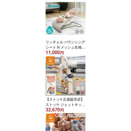
d 3in1 コンフォートイン
レイ サイベックス cybex
ロングユース ハーネス
トレー ベビー キッズ 椅
子 イス 高さ調整 折りた
たみ ハイチェア ベビー
チェア 正規品 (代引不可)
リッチェル バウンシング
シート N メッシュ生地
11,000
バウンサー 洗える 折り
円
たたみ 赤ちゃん 新生児
ギフト プレゼント お祝
い 出産祝い ベビー ウォ
ッシャブル ハイローラッ
ク LG RBG【送料無料】
【ストッケ正規販売店】
ストッケ ジェットキッズ
32,670
トラベルバンドル 子供が
円
乗れる キャリーケース
バックパック 子供用 リ
ュック カバン リュック
サック バックパック ST