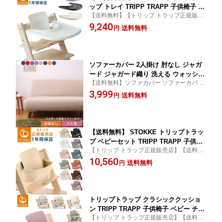
ップ トレイ TRIPP TRAPP 子供椅子 ト
【送料無料】【トリップ トラップ正規販売
レー Tray ストッケ社 ストッケ(代引不
店】
9,240
可)【送料無料】
送料無料
円
ソファーカバー 2人掛け 肘なし ジャガ
ード ジャガード織り 洗える ウォッシャ
【送料無料】ソファカバー ソファーカバー
ブル 北欧 おしゃれ 2人用 肘無し 肘掛け
2人掛け 2人用 ジャガード
3,999
なし フィット ズレない ストレッチ 伸
送料無料
円
縮 [ReFit] リ・フィット カバー ソファ
カバー イスカバー【送料無料】
【送料無料】 STOKKE トリップトラッ
プ ベビーセット TRIPP TRAPP 子供椅
【トリップ トラップ正規販売店】【送料無
子 ベビー チェア イス ストッケ社 スト
料】
10,560
ッケ(代引不可)
送料無料
円
トリップトラップ クラシッククッショ
ン TRIPP TRAPP 子供椅子 ベビー チェ
【トリップ トラップ正規販売店】【送料無
ア イス ストッケ社 ストッケ STOKKE