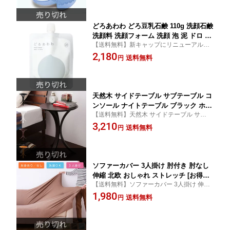
どろあわわ どろ豆乳石鹸 110g 洗顔石鹸
洗顔料 洗顔フォーム 洗顔 泡 泥 ドロ 石
【送料無料】新キャップにリニューアル！
鹸 豆乳（3個以上から代引き可）(代引不
泡立てネット付き！1個注文はゆうパケット
2,180
可)【メール便】【送料無料】
送料無料
円
配送
天然木 サイドテーブル サブテーブル コ
ンソール ナイトテーブル ブラック ホワ
【送料無料】天然木 サイドテーブル サブテ
イト ナチュラル ダークブラウン 天然木
ーブル コンソール ナイトテーブル ブラッ
3,210
突き板サイドテーブル[カウチュ]Caoutc
送料無料
円
ク ホワイト ナチュラル ダークブラウン
houc コンパクト 幅40cm 省スペース 奥
行き40cm 高さ54cm【送料無料】
ソファーカバー 3人掛け 肘付き 肘なし
伸縮 北欧 おしゃれ ストレッチ [お得な
【送料無料】ソファーカバー 3人掛け 伸縮
ソファカバー2WAYニットフィットカバ
北欧 ソファー カバー ソファカバー あった
1,980
ー リ・フィット 肘つき 3人掛け用]ソフ
送料無料
円
か素材 3人用
ァー カバー 肘つき ソファカバー 肘あ
り【送料無料】