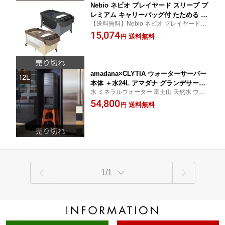
Nebio ネビオ プレイヤード スリープ プ
レミアム キャリーバッグ付 たためる お
【送料無料】Nebio ネビオ プレイヤード ス
昼寝マット ベビーサークル 室内 折りた
リープ プレミアム キャリーバッグ付 たた
15,074
たみ【送料無料】
送料無料
円
める お昼寝マット ベビーサークル 室内グ
ッズ 折りたたみ
amadana×CLYTIA ウォーターサーバー
本体 ＋水24L アマダナ グランデサーバ
水 ミネラルウォーター 富士山 天然水 ウォ
ー スタンド クリティア お水24L（12L×
ーター サーバー ウォーターダイレクト
54,800
2本）のおまけ付き！ プレミアムウォー
送料無料
円
ター おしゃれ かわいい インテリア(代
引不可)
1/1