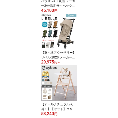
パラスG3 正規品 メーカ
ー3年保証 サイベックス
45,100
ジュニアシート チャイル
円
ドシート ジュニアシート
パラス 車 シート お出か
け おでかけ 15ヶ月から
12歳まで PALLAS リク
ライニング ISOFIX cybex
(代引不可)【送料無料】
【選べるアクセサリー】
リベル 2026 メーカー2
29,975
年保証 正規販売店 サイ
円
～
ベックス ベビーカー LIB
ELLE リベル 2026年モデ
ル 軽量 cybex GOLD 機
内持ち込み コンパクト
ベビーカー 6ヶ月から 4
歳ごろまで B型 ストロー
ラー(代引不可)【送料無
料】
【オールナチュラル入
荷！】【セット】クリッ
53,240
ク&フォールド Click&Fol
円