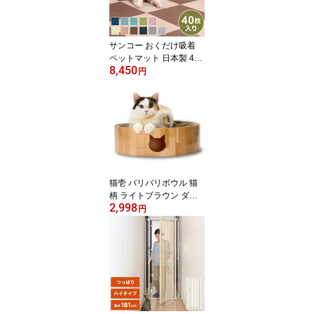
無料】
サンコー おくだけ吸着
ペットマット 日本製 40
8,450
枚入り はっ水 滑り止め
円
洗える ペット用品 撥水
タイルマット 撥水マット
ジョイントマット ペット
マット 床暖房対応 消臭
加工 国産 ずれない 30×3
0cm 厚さ4mm
猫壱 バリバリボウル 猫
柄 ライトブラウン ダン
2,998
ボール 爪とぎ 爪研ぎ 猫
円
用 猫用品 ねこ ネコ 猫の
爪とぎ つめとぎ 爪みが
き すり鉢型 ペット用 お
手入れ 【送料無料】