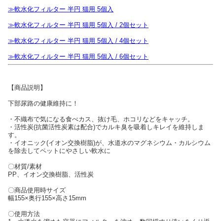
≫軟水化フィルター 半円 猫用 5個入
≫軟水化フィルター 半円 猫用 5個入 / 2個セット
≫軟水化フィルター 半円 猫用 5個入 / 4個セット
≫軟水化フィルター 半円 猫用 5個入 / 6個セット
【商品説明】
下部尿路の健康維持に！
・不織布で気になる食べカス、抜け毛、ホコリなどをキャッチ。
・活性炭(抗菌活性炭素は配合)でカルキ臭を吸着しキレイを維持しま
す。
・イオニック(イオン交換樹脂)が、水道水のマグネシウム・カルシウム
を除去してペットにやさしい軟水に
〇材質/素材
PP、イオン交換樹脂、活性炭
〇商品使用時サイズ
幅155×奥行155×高さ15mm
〇使用方法