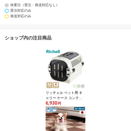
休業日（受注・発送対応なし）
受注対応のみ
発送対応のみ
ショップ内の注目商品
リッチェル ペット用 キ
ャリー ケース コンテナ
6,930
Mサイズ ダブルドア キャ
円
ンピングキャリー ファイ
ンR クレート キャリーバ
ッグ ハード 犬用 猫用 犬
猫 小動物 旅行 通院 防災
避難 日本製 国産【送料