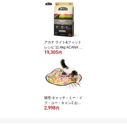
式 自動給水器 ペット用
ねこ【送料無料】
アカナ ライト&フィット
レシピ 11.4kg ACANA 犬
19,305
用 いぬ用 フード ドッグ
円
フード ペットフード【送
料無料】
猫壱 キャッチ・ミー・イ
フ・ユー・キャン2 おも
2,998
ちゃ 猫 ネコ ねこ 猫じゃ
円
らし 運動不足 ストレス
解消 夢中 電動 多機能 か
わいい ペット用品 猫グ