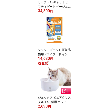
リッチェル キャットセー
フティゲート ベージュ
34,800
ペットゲート 猫 猫用ゲ
円
ート ゲート ワンタッチ
ロック 脱走防止 ハイタ
イプ ドア つっぱり 高さ1
81cm 幅72~95cm(代引不
可)【送料無料】
ソリッドゴールド 正規品
猫用ドライフード インデ
14,630
ィゴムーン 6kg【送料無
円
料】
ジェックス ピュアクリス
タル 1.5L 猫用 ホワイト
2,690
GEX 給水器 フィルター
円