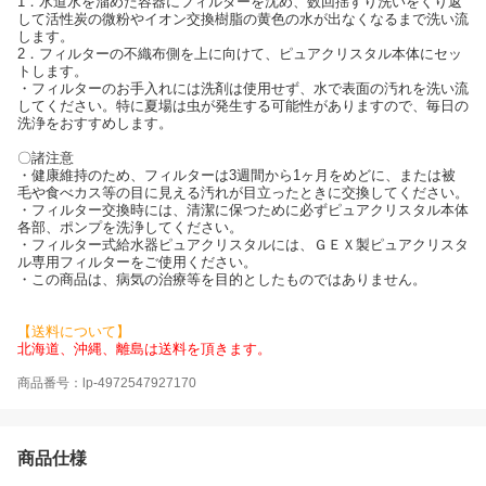
1．水道水を溜めた容器にフィルターを沈め、数回揺すり洗いをくり返
して活性炭の微粉やイオン交換樹脂の黄色の水が出なくなるまで洗い流
します。
2．フィルターの不織布側を上に向けて、ピュアクリスタル本体にセッ
トします。
・フィルターのお手入れには洗剤は使用せず、水で表面の汚れを洗い流
してください。特に夏場は虫が発生する可能性がありますので、毎日の
洗浄をおすすめします。
〇諸注意
・健康維持のため、フィルターは3週間から1ヶ月をめどに、または被
毛や食べカス等の目に見える汚れが目立ったときに交換してください。
・フィルター交換時には、清潔に保つために必ずピュアクリスタル本体
各部、ポンプを洗浄してください。
・フィルター式給水器ピュアクリスタルには、ＧＥＸ製ピュアクリスタ
ル専用フィルターをご使用ください。
・この商品は、病気の治療等を目的としたものではありません。
【送料について】
北海道、沖縄、離島は送料を頂きます。
商品番号：lp-4972547927170
商品仕様