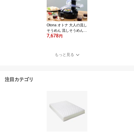
丈90 110 135 178 200
無地【送料無料】
Otona オトナ 大人の流し
そうめん 流しそうめん機
7,678
薬味ポケット付き 卓上
円
コードレス 電池式 流し
そうめん器 そうめん流し
器 スライダー KWS-B1
もっと見る
ドウシシャ DOSHISHA
【送料無料】
注目カテゴリ