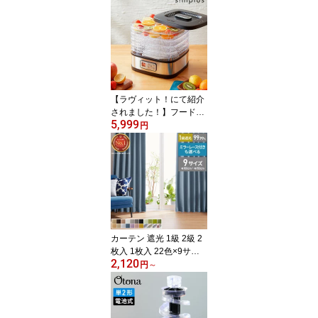
き器 ブラック ブルー DT
S-B5 ドウシシャ DOSHI
SHA【送料無料】
【ラヴィット！にて紹介
されました！】フードド
5,999
ライヤー 5段トレイ 食品
円
乾燥機 ドライフルーツ
無添加 おやつ ディハイ
ドレーター ドライフード
干し ペットフード simpl
us シンプラス SP-FD01
【送料無料】【メーカー
保証1年】
カーテン 遮光 1級 2級 2
枚入 1枚入 22色×9サイ
2,120
ズ レースカーテン 2枚 4
円
～
枚 遮光率99.99% 一級 洗
える タッセル付き 遮熱
断熱 保温 節電 省エネ U
Vカット 防音 幅100 150