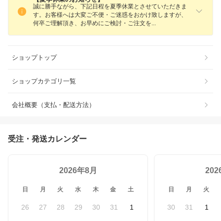
誠に勝手ながら、下記日程を夏季休業とさせていただきま
す。お客様へは大変ご不便・ご迷惑をおかけ致しますが、
何卒ご理解頂き、お早めにご検討・ご注文
を
ショップトップ
ショップカテゴリ一覧
会社概要（支払・配送方法）
受注・発送カレンダー
2026年8月
20
日
月
火
水
木
金
土
日
月
火
26
27
28
29
30
31
1
30
31
1