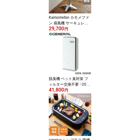
Kamomefan カモメファ
ン 扇風機 サーキュレー
29,700
ター Kamome +c lite DC
円
モーター DCファン 首振
り リモコン付き【送料無
料】
脱臭機 ペット臭対策 フ
ィルター交換不要 ~20畳
41,800
PLAZION プラズィオン
円
HDS-3000R 富士通ゼネ
ラル スピード脱臭 トリ
プル脱臭 驚異の脱臭力
花粉対策 集じん機能 高
速メガフィルター【ポイ
ント10倍】【送料無料】
simplus シンプラス 吸煙