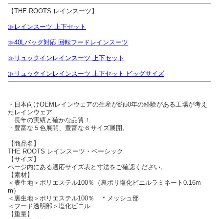
【THE ROOTS レインスーツ】
≫レインスーツ 上下セット
≫40Lバッグ対応 回転フードレインスーツ
≫リュックインレインスーツ 上下セット
≫リュックインレインスーツ 上下セット ビッグサイズ
・日本向けOEMレインウェアの生産が約50年の経験がある工場が考え
たレインウェア
長年の実績と確かな品質！
・豊富な５色展開、豊富な６サイズ展開。
【商品名】
THE ROOTS レインスーツ・ベーシック
【サイズ】
ページ内にある適応サイズ表と寸法をご確認ください。
【素材】
＜表生地＞ポリエステル100％（裏ポリ塩化ビニルラミネート0.16m
m）
＜裏生地＞ポリエステル100％ ＊メッシュ部
＜フード透明部＞塩化ビニル
【重量】