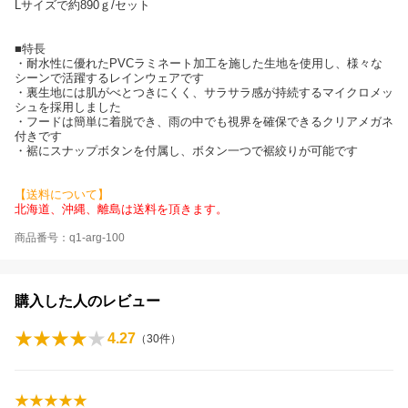
Lサイズで約890ｇ/セット
■特長
・耐水性に優れたPVCラミネート加工を施した生地を使用し、様々な
シーンで活躍するレインウェアです
・裏生地には肌がべとつきにくく、サラサラ感が持続するマイクロメッ
シュを採用しました
・フードは簡単に着脱でき、雨の中でも視界を確保できるクリアメガネ
付きです
・裾にスナップボタンを付属し、ボタン一つで裾絞りが可能です
【送料について】
北海道、沖縄、離島は送料を頂きます。
商品番号：q1-arg-100
購入した人のレビュー
4.27
（
30
件）