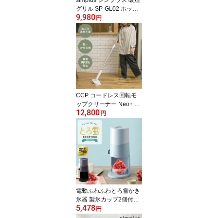
グリル SP-GL02 ホット
9,980
プレート 1350W 煙が出
円
ない 焼肉 プレート 煙の
少ない スモークレス 焼
き肉機 調理温度調節 卓
上【送料無料】【メーカ
ー保証1年】
CCP コードレス回転モ
ップクリーナー Neo+ Bri
12,800
sa 電動 防水仕様 拭き掃
円
除 水拭き モップ掃除 繰
り返し 長さ調節 自立式
軽量 フローリング 屋内
屋外 お風呂 窓 網戸 玄関
壁 庭 充電式 ZJ-MA42-W
H【ポイント10倍】【送
料無料】
電動ふわふわとろ雪かき
氷器 製氷カップ2個付き
5,478
レシピ付き 電動 とろ雪
円
かき氷器 かき氷機 氷か