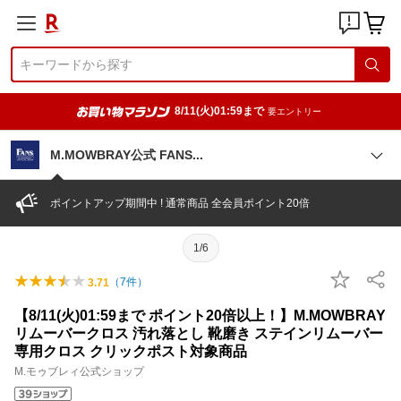
8/11(火)01:59まで
要エントリー
M.MOWBRAY公式 FAN
S
ポイントアップ期間中 ! 通常商品 全会員ポイント20倍
1/6
（
7
件）
3.71
【8/11(火)01:59まで ポイント20倍以上！】M.MOWBRAY
リムーバークロス 汚れ落とし 靴磨き ステインリムーバー
専用クロス クリックポスト対象商品
M.モゥブレィ公式ショップ