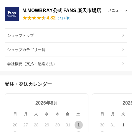
M.MOWBRAY公式 FANS.楽天市場店
メニュー
4.82
（
717
件）
ショップトップ
ショップカテゴリ一覧
会社概要（支払・配送方法）
受注・発送カレンダー
2026年8月
20
日
月
火
水
木
金
土
日
月
火
26
27
28
29
30
31
1
30
31
1