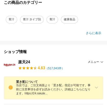
この商品のカテゴリー
青汁
青汁 タイプ別
青汁
健康食品
さらに表示
ショップ情報
楽天24
メニュー
4.63
（
517,043
件）
置き配について
当店では、ご注文画面より「置き配」指定が可能です。事
前に注意事項を必ずお読みください。詳細はこちらになり
ます。https://24.rakut
e