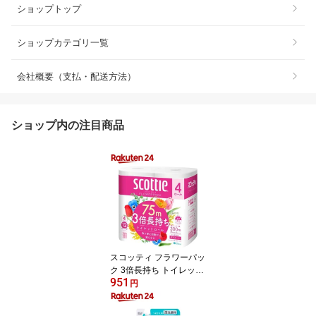
ショップトップ
ショップカテゴリ一覧
会社概要（支払・配送方法）
ショップ内の注目商品
スコッティ フラワーパッ
ク 3倍長持ち トイレット
951
ペーパー ダブル(75m×4
円
ロール)【3brnd-11】【D
reg063】【x9q】【2sh2