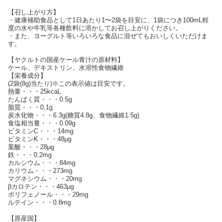
【召し上がり方】
・健康補助食品として1日あたり1〜2袋を目安に、1袋につき100mL程
度の水や牛乳等各種飲料に溶かしてお召し上がりください。
・また、ヨーグルト等いろいろな食品に混ぜてもおいしくいただけま
す。
【ヤクルトの国産ケール青汁の原材料】
ケール、デキストリン、水溶性食物繊維
【栄養成分】
(2袋(8g)当たり)※この表示値は目安です。
熱量・・・25kcaL
たんぱく質・・・0.5g
脂質・・・0.1g
炭水化物・・・6.3g(糖質4.8g、食物繊維1.5g)
食塩相当量・・・0.09g
ビタミンC・・・14mg
ビタミンK・・・48μg
葉酸・・・28μg
鉄・・・0.2mg
カルシウム・・・84mg
カリウム・・・273mg
マグネシウム・・・20mg
βカロテン・・・463μg
ポリフェノール・・・29mg
ルテイン・・・0.8mg
【原産国】