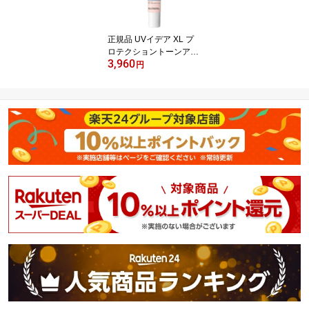
正規品 UVイデア XL プ
ロテクショントーンアッ
3,960
プ ローズ(30ml)【lvp】
円
【ラ ロッシュ ポゼ】[日
焼け止め 化粧下地 SPF 5
0+ 正規品]