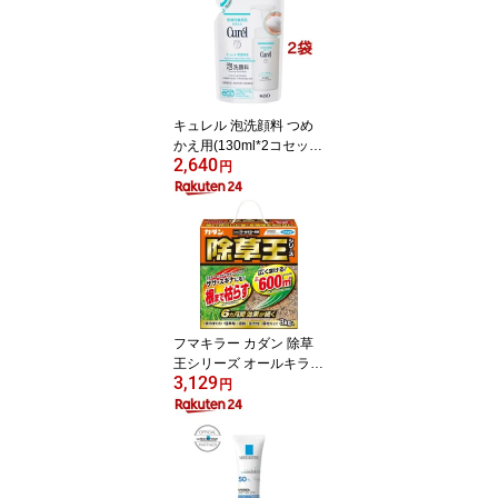
4】【スコッティ(SCOTT
IE)】[トイレットペーパ
ー]
キュレル 泡洗顔料 つめ
かえ用(130ml*2コセッ
2,640
ト)【キュレル】
円
フマキラー カダン 除草
王シリーズ オールキラー
3,129
粒剤(3kg)【カダン】
円