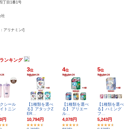
町四丁目1番1号
会社
：アリナミン/]
ランキング
3
4
5
位
位
位
ク​シ​ー​ル​ ​
【​1​種​類​を​選​べ​
【​1​種​類​を​選​べ​
【​1​種​類​を​選​べ​
イ​ト​ニ​ン​
る​】​ア​タ​ッ​ク​Z​
る​】​ ​ア​リ​エ​ー​
る​】​ハ​ミ​ン​グ​
…
E​R​…
ル​…
フ​…
0
円
10,794
円
4,078
円
5,243
円
件
)
(
1,269
件
)
(
562
件
)
(
1,528
件
)