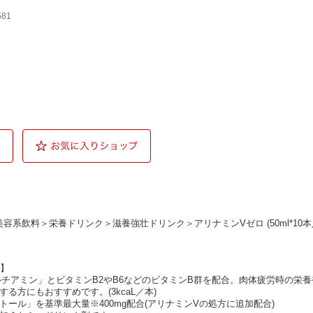
581
美容系飲料
＞
栄養ドリンク
＞
滋養強壮ドリンク
＞アリナミンVゼロ (50ml*10本
細】
ルチアミン」とビタミンB2やB6などのビタミンB群を配合。肉体疲労時の栄
る方にもおすすめです。(3kcaL／本)
トール」を基準最大量※400mg配合(アリナミンVの処方に追加配合)