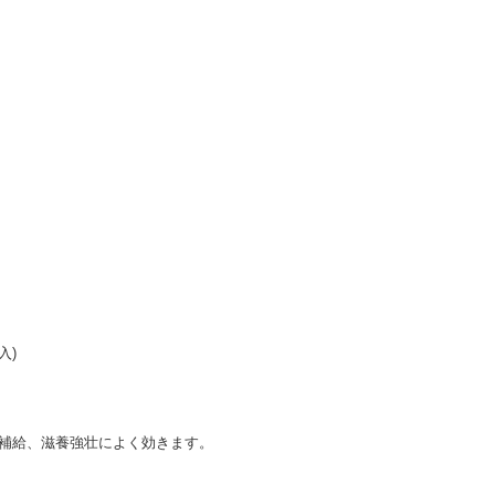
入)
養補給、滋養強壮によく効きます。