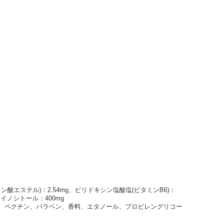
酸エステル)：2.54mg、ピリドキシン塩酸塩(ビタミンB6)：
イノシトール：400mg
酸、ペクチン、パラベン、香料、エタノール、プロビレングリコー