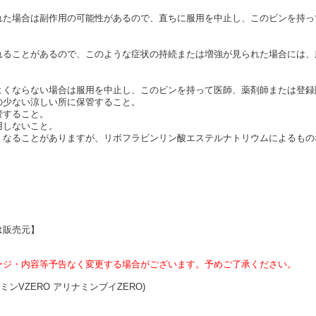
れた場合は副作用の可能性があるので、直ちに服用を中止し、このビンを持っ
れることがあるので、このような症状の持続または増強が見られた場合には、
よくならない場合は服用を中止し、このビンを持って医師、薬剤師または登録
の少ない涼しい所に保管すること。
管すること。
用しないこと。
くなることがありますが、リボフラビンリン酸エステルナトリウムによるもの
は販売元】
ージ・内容等予告なく変更する場合がございます。予めご了承ください。
ミンVZERO アリナミンブイZERO)