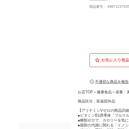
商品番号：
4987123703
不適切な商品を報告
お店TOP
＞
健康食品
＞
栄養・
商品区分：医薬部外品
【アリナミンVゼロの商品詳
●ビタミンB1誘導体「フルス
●糖類ゼロで、カロリーを気にす
●脂肪の代謝に関わる「イノシ