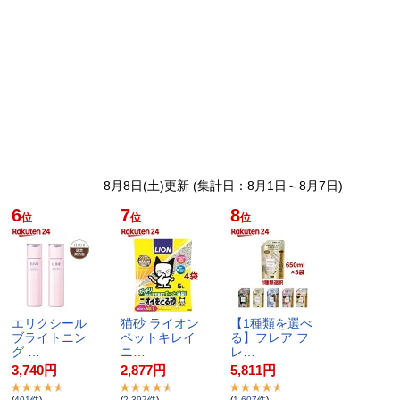
8月8日(土)更新 (集計日：8月1日～8月7日)
6
7
8
位
位
位
エ​リ​ク​シ​ー​ル​ ​
猫​砂​ ​ラ​イ​オ​ン​ ​
【​1​種​類​を​選​べ​
ブ​ラ​イ​ト​ニ​ン​
ペ​ッ​ト​キ​レ​イ​
る​】​フ​レ​ア​ ​フ​
グ​ ​…
ニ​…
レ​…
3,740
円
2,877
円
5,811
円
(
401
件
)
(
2,397
件
)
(
1,607
件
)