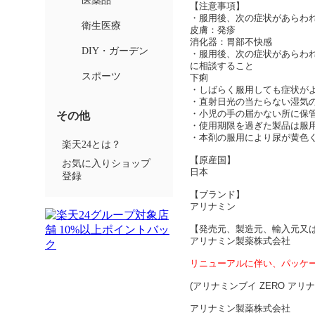
【注意事項】
・服用後、次の症状があらわ
皮膚：発疹
消化器：胃部不快感
・服用後、次の症状があらわ
に相談すること
下痢
・しばらく服用しても症状が
・直射日光の当たらない湿気
・小児の手の届かない所に保
・使用期限を過ぎた製品は服
・本剤の服用により尿が黄色
【原産国】
日本
【ブランド】
アリナミン
【発売元、製造元、輸入元又
アリナミン製薬株式会社
リニューアルに伴い、パッケ
(アリナミンブイ ZERO アリナ
アリナミン製薬株式会社