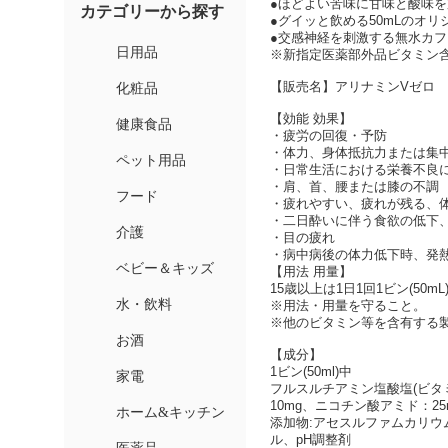
●ほどよい苦味に甘味と酸味
●グイッと飲める50mLのオ
●交感神経を刺激する無水カ
※新指定医薬部外品ビタミン含
【販売名】アリナミンVゼロ
【効能 効果】
・疲労の回復・予防
・体力、身体抵抗力または集
・日常生活における栄養不良
・肩、首、腰または膝の不調
・疲れやすい、疲れが残る、
・二日酔いに伴う食欲の低下
・目の疲れ
・病中病後の体力低下時、発
【用法 用量】
15歳以上は1日1回1ビン(50
※用法・用量を守ること。
※他のビタミン等を含有する
【成分】
1ビン(50ml)中
フルスルチアミン塩酸塩(ビタミ
10mg、ニコチン酸アミド：2
添加物:アセスルファムカリウ
ル、pH調整剤