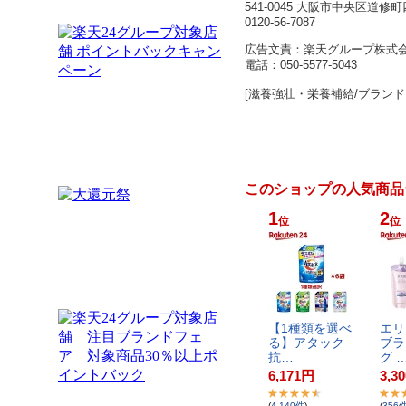
541-0045 大阪市中央区道修
0120-56-7087
広告文責：楽天グループ株式
電話：050-5577-5043
[滋養強壮・栄養補給/ブランド
このショップの人気商品
1
2
位
位
【​1​種​類​を​選​べ​
エ​リ​
る​】​ア​タ​ッ​ク​ ​
ブ​ラ​
抗​…
グ​ ​
6,171
円
3,30
(
4,140
件
)
(
356