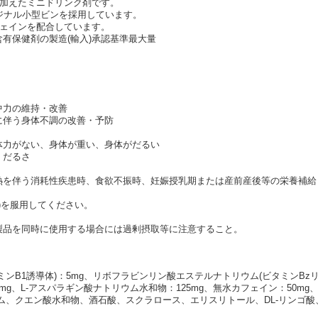
を加えたミニドリンク剤です。
リジナル小型ビンを採用しています。
フェインを配合しています。
有保健剤の製造(輸入)承認基準最大量
中力の維持・改善
に伴う身体不調の改善・予防
体力がない、身体が重い、身体がだるい
、だるさ
熱を伴う消耗性疾患時、食欲不振時、妊娠授乳期または産前産後等の栄養補給
mL)を服用してください。
製品を同時に使用する場合には過剰摂取等に注意すること。
ンB1誘導体)：5mg、リボフラビンリン酸エステルナトリウム(ビタミンBzリン
5mg、L-アスパラギン酸ナトリウム水和物：125mg、無水カフェイン：50mg、
ム、クエン酸水和物、酒石酸、スクラロース、エリスリトール、DL-リンゴ