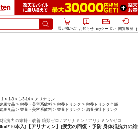
買い物かご
お知らせ
myクーポン
閲覧履歴
>
1
>
1-3
>
1-3-14
>
アリナミン
健康食品
>
栄養・美容系飲料
>
栄養ドリンク
>
栄養ドリンク全部
健康食品
>
栄養・美容系飲料
>
栄養ドリンク
>
滋養強壮ドリンク
抵抗力の維持・改善 糖類ゼロ / アリナミン / アリナミンVゼロ
0ml*10本入)【アリナミン】[疲労の回復・予防 身体抵抗力の維