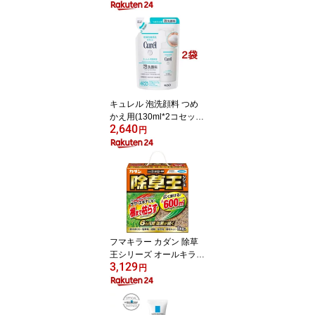
ロール)【3brnd-11】【D
reg063】【x9q】【2sh2
4】【スコッティ(SCOTT
IE)】[トイレットペーパ
ー]
キュレル 泡洗顔料 つめ
かえ用(130ml*2コセッ
2,640
ト)【キュレル】
円
フマキラー カダン 除草
王シリーズ オールキラー
3,129
粒剤(3kg)【カダン】
円