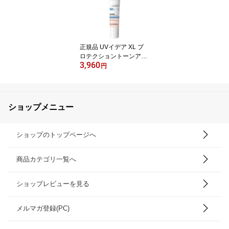
正規品 UVイデア XL プ
ロテクショントーンアッ
3,960
プ ローズ(30ml)【lvp】
円
【ラ ロッシュ ポゼ】[日
焼け止め 化粧下地 SPF 5
0+ 正規品]
ショップメニュー
ショップのトップページへ
商品カテゴリ一覧へ
ショップレビューを見る
メルマガ登録(PC)