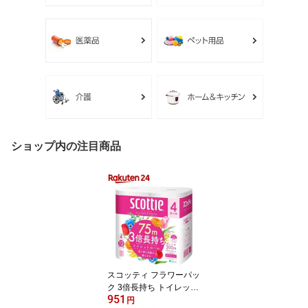
ショップ内の注目商品
スコッティ フラワーパッ
ク 3倍長持ち トイレット
951
ペーパー ダブル(75m×4
円