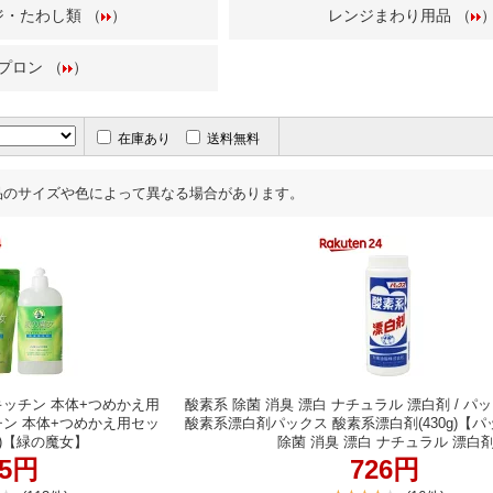
ジ・たわし類 （
）
レンジまわり用品 （
プロン （
）
在庫あり
送料無料
品のサイズや色によって異なる場合があります。
 キッチン 本体+つめかえ用
酸素系 除菌 消臭 漂白 ナチュラル 漂白剤 / パッ
チン 本体+つめかえ用セッ
酸素系漂白剤パックス 酸素系漂白剤(430g)【パ
ト)【緑の魔女】
除菌 消臭 漂白 ナチュラル 漂白剤
75円
726円