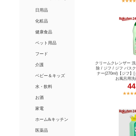
クリームクレンザー 洗
除 / ジフ / ジフ 
ナー(270ml)【ジフ
お風呂用洗
4