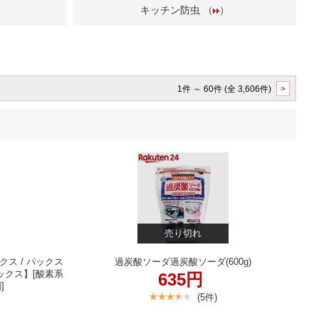
）
キッチン防虫 （
）
1件 ～ 60件 (全 3,606件)
>
売り切れ
クス / パックス
過炭酸ソーダ過炭酸ソーダ(600g)
ックス】[酸素系
635円
]
(5件)