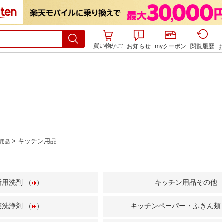
買い物かご
お知らせ
myクーポン
閲覧履歴
> キッチン用品
用品
所用洗剤 （
）
キッチン用品その他
菜洗浄剤 （
）
キッチンペーパー・ふきん類