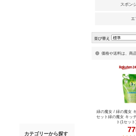
スポン
エ
並び替え
価格や送料は、商
緑の魔女 / 緑の魔女
セット緑の魔女 キッ
ト(1セッ
7