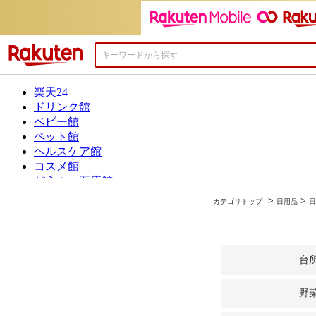
楽天市場
>
>
カテゴリトップ
日用品
日
台
野