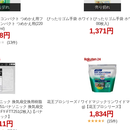
り切れ
売り切れ
 コンパクト つめかえ用フ
ぴったりゴム手袋 ホワイトぴったりゴム手袋 ホワ
ンパクト つめかえ用(220
00枚入)
ml)
1,371円
38円
(13件)
ソニック 換気扇交換用樹脂
花王プロシリーズ / ワイドマジックリンワイドマジ
T251パナソニック 換気扇交
g)【花王プロシリーズ】
-FTT251(2枚入)【パナ
1,834円
ニック】
(15件)
411円