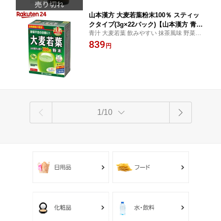
山本漢方 大麦若葉粉末100％ スティッ
クタイプ(3g×22パック)【山本漢方 青
青汁 大麦若葉 飲みやすい 抹茶風味 野菜不
汁】[青汁 大麦若葉 飲みやすい 抹茶風
足 / 山本漢方 青汁 / 山本漢方 大麦若葉粉末1
839
味 野菜不足]
円
00％ スティックタイプ
1/10