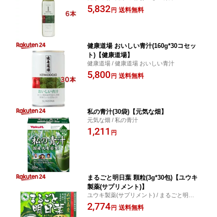
5,832
送料無料
円
健康道場 おいしい青汁(160g*30コセッ
ト)【健康道場】
健康道場 / 健康道場 おいしい青汁
5,800
送料無料
円
私の青汁(30袋)【元気な畑】
元気な畑 / 私の青汁
1,211
円
まるごと明日葉 顆粒(3g*30包)【ユウキ
製薬(サプリメント)】
ユウキ製薬(サプリメント) / まるごと明日葉
顆粒
2,774
送料無料
円