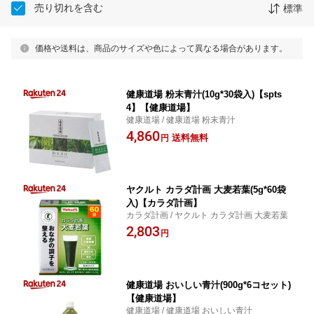
売り切れを含む
標準
価格や送料は、商品のサイズや色によって異なる場合があります。
健康道場 粉末青汁(10g*30袋入)【spts
4】【健康道場】
健康道場 / 健康道場 粉末青汁
4,860
送料無料
円
ヤクルト カラダ計画 大麦若葉(5g*60袋
入)【カラダ計画】
カラダ計画 / ヤクルト カラダ計画 大麦若葉
2,803
円
健康道場 おいしい青汁(900g*6コセット)
【健康道場】
健康道場 / 健康道場 おいしい青汁