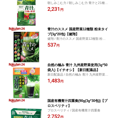
朝しみこむ力 / 朝しみこむ力 青汁と21種の
野菜
2,231
円
青汁のススメ 国産野菜12種類 粉末タイ
プ(3g*20包)【健翔】
健翔 / 青汁のススメ 国産野菜12種類 粉末タ
イプ
537
円
自然の極み 青汁 九州産野菜使用(3g*50
袋入)【イチオシ】【新日配薬品】
新日配薬品 / 自然の極み 青汁 九州産野菜使
用
1,483
円
国産有機青汁四重奏(90g(3g*30包))【プ
ロスペリティ】
プロスペリティ / 国産有機青汁四重奏
2,752
円