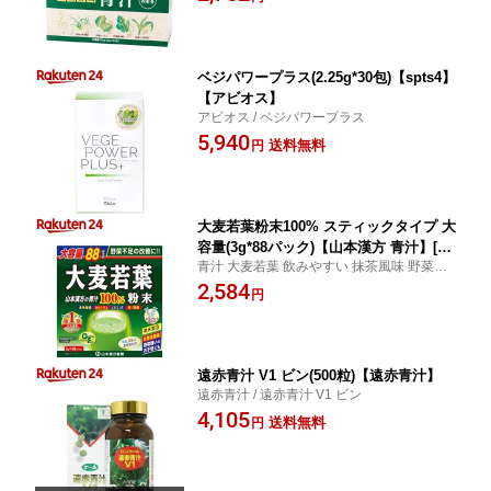
ベジパワープラス(2.25g*30包)【spts4】
【アビオス】
アビオス / ベジパワープラス
5,940
送料無料
円
大麦若葉粉末100% スティックタイプ 大
容量(3g*88パック)【山本漢方 青汁】[青
青汁 大麦若葉 飲みやすい 抹茶風味 野菜不
汁 大麦若葉 飲みやすい 抹茶風味 野菜
足 / 山本漢方 青汁 / 大麦若葉粉末100% ステ
2,584
不足]
円
ィックタイプ 大容量
遠赤青汁 V1 ビン(500粒)【遠赤青汁】
遠赤青汁 / 遠赤青汁 V1 ビン
4,105
送料無料
円