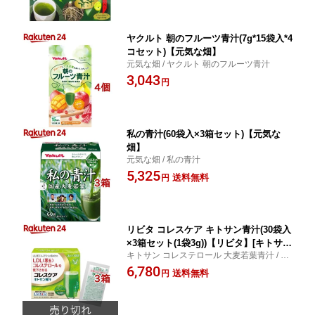
ヤクルト 朝のフルーツ青汁(7g*15袋入*4
コセット)【元気な畑】
元気な畑 / ヤクルト 朝のフルーツ青汁
3,043
円
私の青汁(60袋入×3箱セット)【元気な
畑】
元気な畑 / 私の青汁
5,325
送料無料
円
リビタ コレスケア キトサン青汁(30袋入
×3箱セット(1袋3g))【リビタ】[キトサン
キトサン コレステロール 大麦若葉青汁 / リ
コレステロール 大麦若葉青汁]
ビタ / リビタ コレスケア キトサン青汁
6,780
送料無料
円