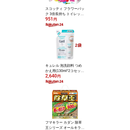
スコッティ フラワーパッ
ク 3倍長持ち トイレット
951
ペーパー ダブル(75m×4
円
ロール)【3brnd-11】【D
reg063】【x9q】【2sh2
4】【スコッティ(SCOTT
IE)】[トイレットペーパ
ー]
キュレル 泡洗顔料 つめ
かえ用(130ml*2コセッ
2,640
ト)【キュレル】
円
フマキラー カダン 除草
王シリーズ オールキラー