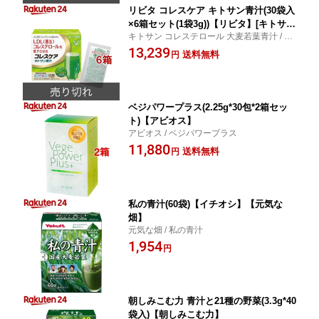
リビタ コレスケア キトサン青汁(30袋入
×6箱セット(1袋3g))【リビタ】[キトサン
キトサン コレステロール 大麦若葉青汁 / リ
コレステロール 大麦若葉青汁]
ビタ / リビタ コレスケア キトサン青汁
13,239
送料無料
円
ベジパワープラス(2.25g*30包*2箱セッ
ト)【アビオス】
アビオス / ベジパワープラス
11,880
送料無料
円
私の青汁(60袋)【イチオシ】【元気な
畑】
元気な畑 / 私の青汁
1,954
円
朝しみこむ力 青汁と21種の野菜(3.3g*40
袋入)【朝しみこむ力】