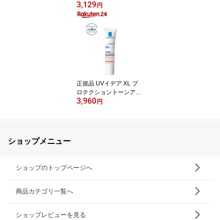
3,129
粒剤(3kg)【カダン】
円
正規品 UVイデア XL プ
ロテクショントーンアッ
3,960
プ ローズ(30ml)【lvp】
円
【ラ ロッシュ ポゼ】[日
焼け止め 化粧下地 SPF 5
0+ 正規品]
ショップメニュー
ショップのトップページへ
商品カテゴリ一覧へ
ショップレビューを見る