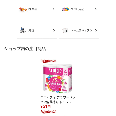
ショップ内の注目商品
スコッティ フラワーパッ
ク 3倍長持ち トイレット
951
ペーパー ダブル(75m×4
円
ロール)【3brnd-11】【D
reg063】【x9q】【2sh2