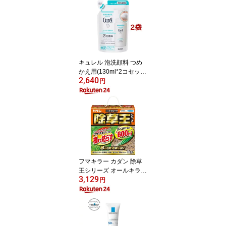
4】【スコッティ(SCOTT
IE)】[トイレットペーパ
ー]
キュレル 泡洗顔料 つめ
かえ用(130ml*2コセッ
2,640
ト)【キュレル】
円
フマキラー カダン 除草
王シリーズ オールキラー
3,129
粒剤(3kg)【カダン】
円