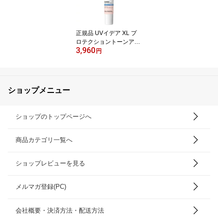
正規品 UVイデア XL プ
ロテクショントーンアッ
3,960
プ ローズ(30ml)【lvp】
円
【ラ ロッシュ ポゼ】[日
焼け止め 化粧下地 SPF 5
0+ 正規品]
ショップメニュー
ショップのトップページへ
商品カテゴリ一覧へ
ショップレビューを見る
メルマガ登録(PC)
会社概要・決済方法・配送方法