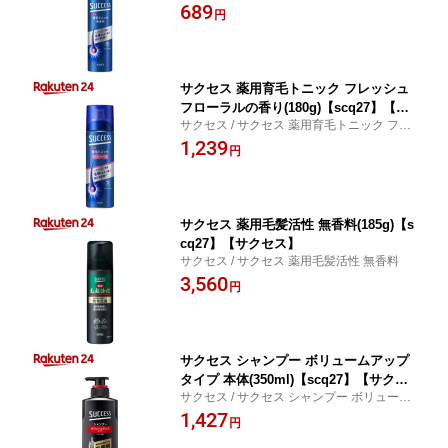
料 小
689
円
サクセス 薬用育毛トニック フレッシュ
フローラルの香り(180g)【scq27】【サ
サクセス / サクセス 薬用育毛トニック フレ
クセス】
ッシュフローラルの香り
1,239
円
サクセス 薬用毛髪活性 無香料(185g)【s
cq27】【サクセス】
サクセス / サクセス 薬用毛髪活性 無香料
3,560
円
サクセス シャンプー ボリュームアップ
タイプ 本体(350ml)【scq27】【サクセ
サクセス / サクセス シャンプー ボリューム
ス】
アップタイプ 本体
1,427
円