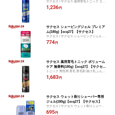
サクセス / サクセス 薬用育毛トニック エク
y_6】【haircarefair-1】【6grp-3】【sc
ストラクール 無香料
1,236
q27】【サクセス】
円
サクセス シェービングジェル プレミア
ム(180g)【scq27】【サクセス】
サクセス / サクセス シェービングジェル プ
レミアム
774
円
サクセス 薬用育毛トニック ボリューム
ケア 無香料(180g)【scq27】【サクセ
トニック 男性用 育毛 育毛剤 抜け毛 ふんわ
ス】[トニック 男性用 育毛 育毛剤 抜け
り / サクセス / サクセス 薬用育毛トニック
1,683
毛 ふんわり]
円
ボリュームケア 無香料
サクセス ウェット剃りシェーバー専用
ジェル(180g)【scq27】【サクセス】
サクセス / サクセス ウェット剃りシェーバ
ー専用ジェル
695
円