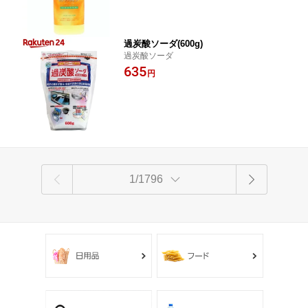
過炭酸ソーダ(600g)
過炭酸ソーダ
635
円
1/1796