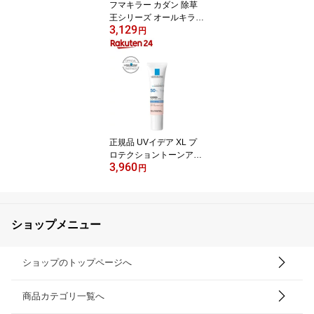
フマキラー カダン 除草
王シリーズ オールキラー
3,129
粒剤(3kg)【カダン】
円
正規品 UVイデア XL プ
ロテクショントーンアッ
3,960
プ ローズ(30ml)【lvp】
円
【ラ ロッシュ ポゼ】[日
焼け止め 化粧下地 SPF 5
0+ 正規品]
ショップメニュー
ショップのトップページへ
商品カテゴリ一覧へ