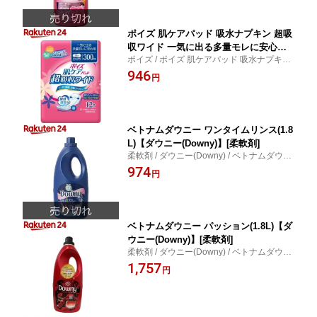
ポイズ 肌ケアパッド 吸水ナプキン 超吸
収ワイド 一気に出る多量モレに安心用 3
ポイズ / ポイズ 肌ケアパッド 吸水ナプキン
00cc(12枚入)【9rs】【ポイズ】
超吸収ワイド 一気に出る多量モレに安心用
946
円
300cc
ベトナムダウニー ワンタイムリンス(1.8
L)【ダウニー(Downy)】[柔軟剤]
柔軟剤 / ダウニー(Downy) / ベトナムダウニ
ー ワンタイムリンス
974
円
ベトナムダウニー パッション(1.8L)【ダ
ウニー(Downy)】[柔軟剤]
柔軟剤 / ダウニー(Downy) / ベトナムダウニ
ー パッション
1,757
円