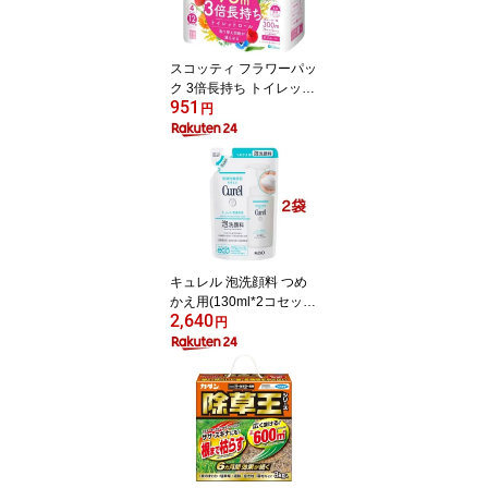
スコッティ フラワーパッ
ク 3倍長持ち トイレット
951
ペーパー ダブル(75m×4
円
ロール)【3brnd-11】【D
reg063】【x9q】【2sh2
4】【スコッティ(SCOTT
IE)】[トイレットペーパ
ー]
キュレル 泡洗顔料 つめ
かえ用(130ml*2コセッ
2,640
ト)【キュレル】
円