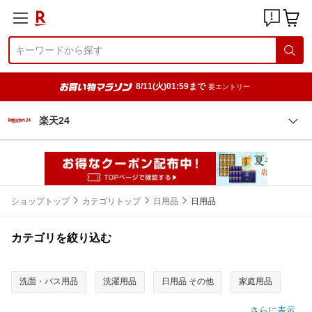
8/11(火)01:59まで
要エントリー
楽天24
ショップトップ
カテゴリトップ
日用品
日用品
カテゴリを絞り込む
洗面・バス用品
洗濯用品
日用品 その他
家庭用品
さらに表示