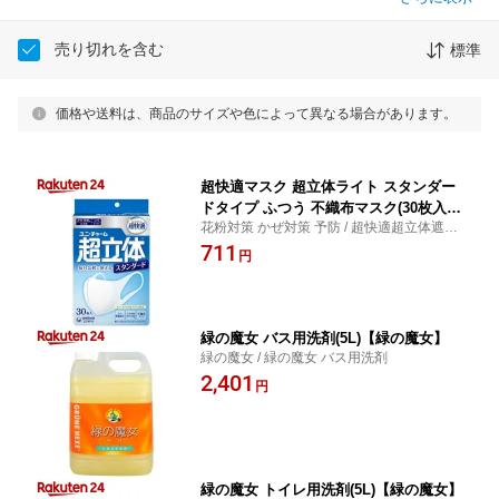
売り切れを含む
標準
価格や送料は、商品のサイズや色によって異なる場合があります。
超快適マスク 超立体ライト スタンダー
ドタイプ ふつう 不織布マスク(30枚入)
花粉対策 かぜ対策 予防 / 超快適超立体遮断
【超快適超立体遮断マスク】[花粉対策
マスク / 超快適マスク 超立体ライト スタン
711
かぜ対策 予防]
円
ダードタイプ ふつう 不織布マスク
緑の魔女 バス用洗剤(5L)【緑の魔女】
緑の魔女 / 緑の魔女 バス用洗剤
2,401
円
緑の魔女 トイレ用洗剤(5L)【緑の魔女】