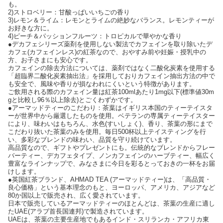
も。
2)ストロベリー：甘酸っぱいいちごの香り
3)レモン＆ライム：レモンとライムの絶妙なバランス。レモンティーが
お好きな方に。
4)ピーチ＆パッションフルーツ：トロピカルで華やかな香り
●デカフェシリーズ薬剤を使用しない製法でカフェインを取り除いたデ
カフェ(カフェインレス)の紅茶なので、おやすみ前や妊娠・授乳中の
方、お子さまにも安心です。
カフェインの除去方法については、薬剤ではなく二酸化炭素を使用する
「超臨界二酸化炭素抽出法」を採用しておりカフェイン抽出方法の中で
も安全で、風味や香りが損なわれにくいという特徴があります。
ご飲用される際のカフェイン量は紅茶100mlあたり1mg以下(標準値30m
gと比較し96％以上除去)とごくわずかです。
●アーマッドティーのこだわり：茶葉はイギリス本国のティーテイスタ
ーが世界中から厳選したものを使用。ベテランの専属ティーテイスター
により、味わいはもちろん、水色(すいしょく)、香り、茶葉の形にまで
こだわり抜いた茶葉のみを使用。毎日500杯以上テイスティングを行
い、多彩なブレンドの味わい、品質を守り続けています。
高品質なので、ギフトやプレゼントにも。伝統的なブレンドからフレー
バーティー、デカフェタイプ、ノンカフェインのハーブティー、幅広く
豊富なラインナップで、みなさまに今日を彩るとっておきの一杯をお届
けします。
●英国紅茶ブランド、AHMAD TEA (アーマッドティー)は、「高品質・
良心価格」という基本理念のもと、ヨーロッパ、アメリカ、アジアなど
80か国以上で販売され、広く愛されています。
日本で販売しているアーマッドティーのほとんどは、茶葉の生産に適し
たUAE(アラブ首長国連邦)で製造されています。
UAEは、茶葉の主要生産地でもあるインド・スリランカ・アフリカ東