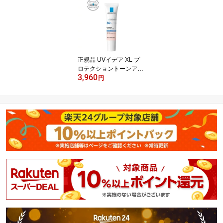
正規品 UVイデア XL プ
ロテクショントーンアッ
3,960
プ ローズ(30ml)【lvp】
円
【ラ ロッシュ ポゼ】[日
焼け止め 化粧下地 SPF 5
0+ 正規品]