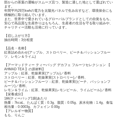
部からの茶葉の運輸がスムーズ且つ、製造に適した地として選ばれてい
ます。
年間平均29万kwhの電力を太陽光パネルで生み出すなど、環境保全にも
積極的に取り組んでいます。
また、世界中で愛されているグローバルブランドとしての自覚をもち、
安心で高品質な生産作りはもちろん、生産者の生活を守る取り組みや、
チャリティー活動も活発に行っています。
【召し上がり方】
抽出時間：3分程度
【品名・名称】
紅茶詰め合わせ(アップル、ストロベリー、ピーチ＆パッションフルー
ツ、レモン＆ライム)
【アーマッドティー ティーバッグ デカフェ フルーツセレクション 【
AHMAD TEA 】の原材料】
アップル：紅茶、乾燥果実(アップル)／香料
ストロベリー：紅茶、乾燥果実(ストロベリー)／香料、
ピーチ＆パッションフルーツ：紅茶、乾燥果実(ピーチ、パッションフ
ルーツ)／香料、
レモン＆ライム：紅茶、乾燥果実(レモンピール、ライムピール)／香料
【栄養成分】
1杯(ティーバッグ1袋)あたり
熱量：7kcaL、たんぱく質：0.3g、脂質：0.05g、炭水化物：1.4g、食塩
相当量：0.0003g、カフェイン 0.00g
【アレルギー物質】
もも、りんご