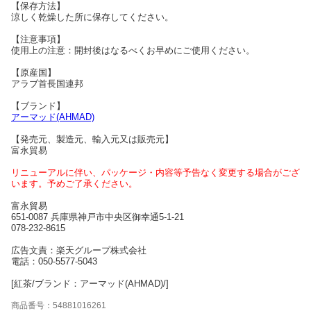
【保存方法】
涼しく乾燥した所に保存してください。
【注意事項】
使用上の注意：開封後はなるべくお早めにご使用ください。
【原産国】
アラブ首長国連邦
【ブランド】
アーマッド(AHMAD)
【発売元、製造元、輸入元又は販売元】
富永貿易
リニューアルに伴い、パッケージ・内容等予告なく変更する場合がござ
います。予めご了承ください。
富永貿易
651-0087 兵庫県神戸市中央区御幸通5-1-21
078-232-8615
広告文責：楽天グループ株式会社
電話：050-5577-5043
[紅茶/ブランド：アーマッド(AHMAD)/]
商品番号：54881016261