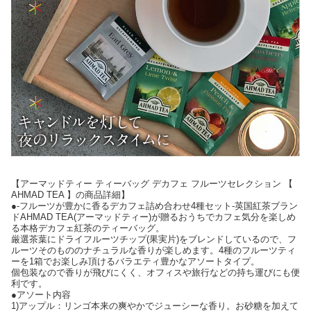
【アーマッドティー ティーバッグ デカフェ フルーツセレクション 【
AHMAD TEA 】の商品詳細】
●-フルーツが豊かに香るデカフェ詰め合わせ4種セット-英国紅茶ブラン
ドAHMAD TEA(アーマッドティー)が贈るおうちでカフェ気分を楽しめ
る本格デカフェ紅茶のティーバッグ。
厳選茶葉にドライフルーツチップ(果実片)をブレンドしているので、フ
ルーツそのもののナチュラルな香りが楽しめます。4種のフルーツティ
ーを1箱でお楽しみ頂けるバラエティ豊かなアソートタイプ。
個包装なので香りが飛びにくく、オフィスや旅行などの持ち運びにも便
利です。
●アソート内容
1)アップル：リンゴ本来の爽やかでジューシーな香り。お砂糖を加えて