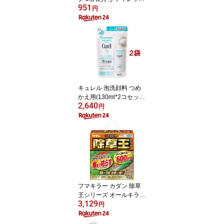
951
ペーパー ダブル(75m×4
円
ロール)【3brnd-11】【D
reg063】【x9q】【2sh2
4】【スコッティ(SCOTT
IE)】[トイレットペーパ
ー]
キュレル 泡洗顔料 つめ
かえ用(130ml*2コセッ
2,640
ト)【キュレル】
円
フマキラー カダン 除草
王シリーズ オールキラー
3,129
粒剤(3kg)【カダン】
円