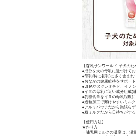
【森乳サンワールド 子犬のた
●成分を犬の母乳に近づけて
●母乳(特に初乳)に多く含ま
●おなかの健康維持をサポー
●DHAやヌクレオチド、イノ
●イヌの母乳に近い成分組成(哺
●乳糖含量をイヌの母乳程度に
●造粒加工で溶けやすいミルク
●アルミパウチだから嵩張ら
●粉ミルクだから日持ちがす
【使用方法】
★作り方
・哺乳用ミルクの濃度は、湯量