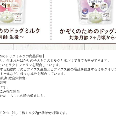
めのドッグミルクの商品詳細】
おり、生まれたばかりの子犬をこのミルクと水だけで育てる事ができます。
れているラクトフェリンを配合しています。
トする動物向けのビフィズス生菌とビフィズス菌の増殖を促進するミルクオリ
シトールなど、様々な成分を配合しています。
乳期 総合栄養食)
調整
です。
ずごみ捨て簡単
るため、もしもの時の備えにも。
10mlに対して粉ミルク2gの割合が標準です。