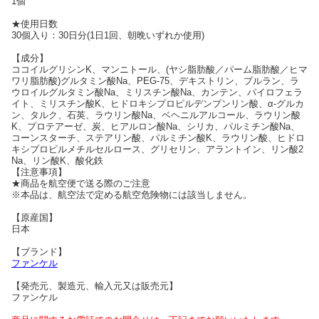
1個
★使用日数
30個入り：30日分(1日1回、朝晩いずれか使用)
【成分】
ココイルグリシンK、マンニトール、(ヤシ脂肪酸／パーム脂肪酸／ヒマ
ワリ脂肪酸)グルタミン酸Na、PEG-75、デキストリン、プルラン、ラ
ウロイルグルタミン酸Na、ミリスチン酸Na、カンテン、パイロフェラ
イト、ミリスチン酸K、ヒドロキシプロピルデンプンリン酸、α-グルカ
ン、タルク、石英、ラウリン酸Na、ベヘニルアルコール、ラウリン酸
K、プロテアーゼ、炭、ヒアルロン酸Na、シリカ、パルミチン酸Na、
コーンスターチ、ステアリン酸、パルミチン酸K、ラウリン酸、ヒドロ
キシプロピルメチルセルロース、グリセリン、アラントイン、リン酸2
Na、リン酸K、酸化鉄
【注意事項】
★商品を航空便で送る際のご注意
※本品は、航空法で定める航空危険物には該当しません。
【原産国】
日本
【ブランド】
ファンケル
【発売元、製造元、輸入元又は販売元】
ファンケル