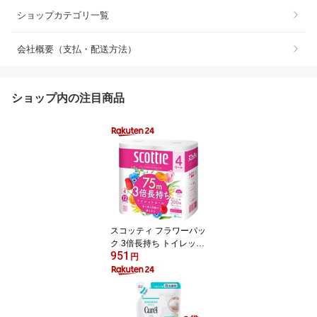
ショップカテゴリ一覧
会社概要（支払・配送方法）
ショップ内の注目商品
スコッティ フラワーパッ
ク 3倍長持ち トイレット
951
ペーパー ダブル(75m×4
円
ロール)【3brnd-11】【D
reg063】【x9q】【2sh2
4】【スコッティ(SCOTT
IE)】[トイレットペーパ