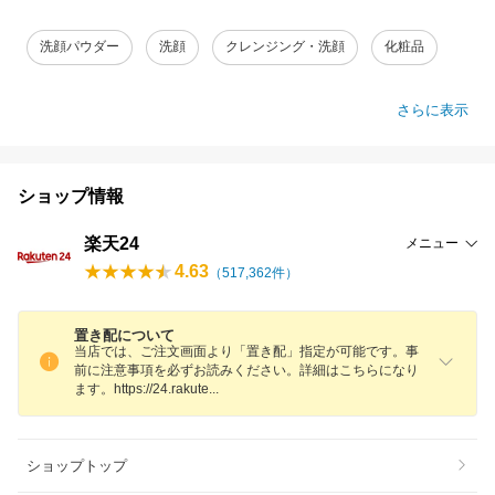
洗顔パウダー
洗顔
クレンジング・洗顔
化粧品
さらに表示
ショップ情報
楽天24
メニュー
4.63
（
517,362
件）
置き配について
当店では、ご注文画面より「置き配」指定が可能です。事
前に注意事項を必ずお読みください。詳細はこちらになり
ます。https://24.rakut
e
ショップトップ