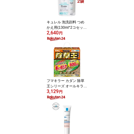
ー]
キュレル 泡洗顔料 つめ
かえ用(130ml*2コセッ
2,640
ト)【キュレル】
円
フマキラー カダン 除草
王シリーズ オールキラー
3,129
粒剤(3kg)【カダン】
円