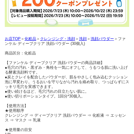
お店TOP
＞
化粧品
＞
クレンジング・洗顔
＞
洗顔
＞
洗顔パウダー
＞ファ
ンケル ディープクリア 洗顔パウダー (30個入)
商品区分：化粧品
【ファンケル ディープクリア 洗顔パウダーの商品詳細】
●毛穴の汚れ・黒ずみ・角栓を一気にオフして、うるつる肌に洗い上げ
る酵素洗顔料です。
●炭とクレイを配合したパウダーが、肌をやさしく包み込むクッション
泡に早変わり。うるおいを守りながら汚れを絡め取り、つっぱらずにス
ッキリ毛穴を実感できます。
●使い続けるほど、毛穴汚れの目立たない肌に。
●使い切りポーションタイプ。1回分*30個入。
【使用方法】
★使用順序
クレンジング ⇒ ディープクリア 洗顔パウダー ⇒ 化粧液 ⇒ エッセン
ス ⇒ マスク ⇒ 乳液
★使用量の目安