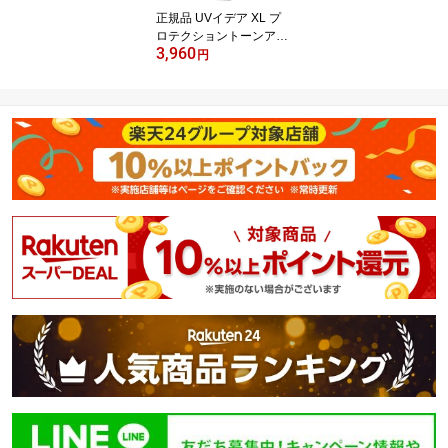
正規品 UVイデア XL プ
ロテクショントーンアッ
3,960
プ ローズ(30ml)【lvp】
円
【ラ ロッシュ ポゼ】[日
焼け止め 化粧下地 SPF 5
0+ 正規品]