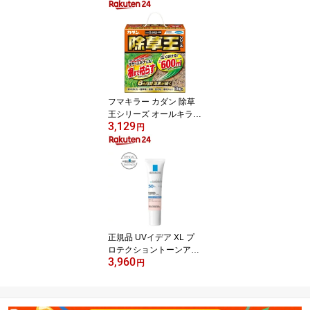
フマキラー カダン 除草
王シリーズ オールキラー
3,129
粒剤(3kg)【カダン】
円
正規品 UVイデア XL プ
ロテクショントーンアッ
3,960
プ ローズ(30ml)【lvp】
円
【ラ ロッシュ ポゼ】[日
焼け止め 化粧下地 SPF 5
0+ 正規品]