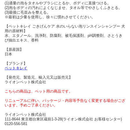
(1)適量の泡をタオルやブラシにとるか、ボディに直接つける。
(2)泡をボディの汚れによくなじませ、タオル等でやさしくふきとる。
(3)最後に毛並みを整える。
※最初は少量を使用し、徐々に慣れさせてください。
【ペットキレイ ごきげんケア 水のいらない泡リンスインシャンプー 犬
用の原材料】
水、エタノール、洗浄剤、防腐剤、被毛保護剤、pH調整剤、さとうき
び抽出エキス、香料
【原産国】
日本
【ブランド】
ペットキレイ
【発売元、製造元、輸入元又は販売元】
ライオンペット株式会社
こちらの商品は、ペット用の商品です。
リニューアルに伴い、パッケージ・内容等予告なく変更する場合がござ
います。予めご了承ください。
ライオンペット株式会社
111-8644 東京都台東区蔵前1-3-28(ライオン株式会社 お客様センター)
0120-556-581