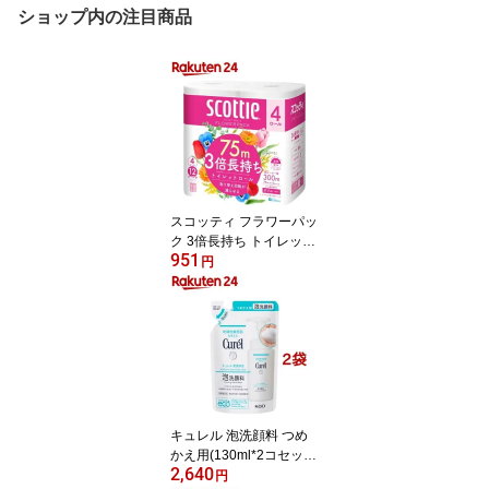
ショップ内の注目商品
スコッティ フラワーパッ
ク 3倍長持ち トイレット
951
ペーパー ダブル(75m×4
円
ロール)【3brnd-11】【D
reg063】【x9q】【2sh2
4】【スコッティ(SCOTT
IE)】[トイレットペーパ
ー]
キュレル 泡洗顔料 つめ
かえ用(130ml*2コセッ
2,640
ト)【キュレル】
円