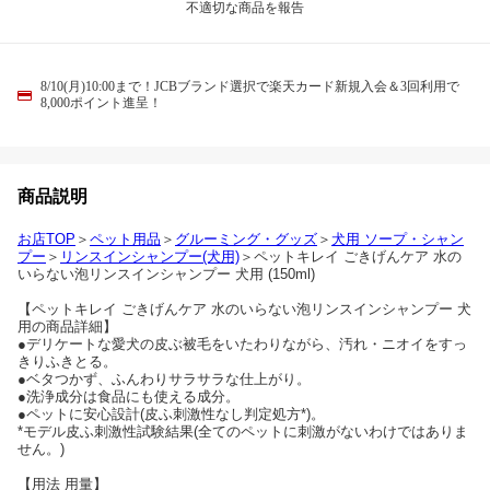
不適切な商品を報告
8/10(月)10:00まで！JCBブランド選択で楽天カード新規入会＆3回利用で
8,000ポイント進呈！
商品説明
お店TOP
＞
ペット用品
＞
グルーミング・グッズ
＞
犬用 ソープ・シャン
プー
＞
リンスインシャンプー(犬用)
＞ペットキレイ ごきげんケア 水の
いらない泡リンスインシャンプー 犬用 (150ml)
【ペットキレイ ごきげんケア 水のいらない泡リンスインシャンプー 犬
用の商品詳細】
●デリケートな愛犬の皮ぶ被毛をいたわりながら、汚れ・ニオイをすっ
きりふきとる。
●ベタつかず、ふんわりサラサラな仕上がり。
●洗浄成分は食品にも使える成分。
●ペットに安心設計(皮ふ刺激性なし判定処方*)。
*モデル皮ふ刺激性試験結果(全てのペットに刺激がないわけではありま
せん。)
【用法 用量】