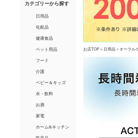
お店TOP
＞
日用品
＞
オーラル