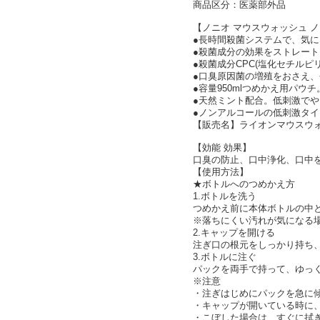
商品区分：医薬部外品
【ノニオ マウスウォッシュ 
●長時間殺菌システムで、気
●殺菌成分の効果をストレー
●殺菌成分CPC(塩化セチル
●口臭原因菌の増殖をおさえ
●容量950mlつめかえ用パウチ
●天然ミント配合。低刺激で
●ノンアルコールの低刺激タイ
【販売名】ライオンマウスウォ
【効能 効果】
口臭の防止、口中浄化、口中
【使用方法】
★ボトルへのつめかえ方
1.ボトルを洗う
つめかえ前に本体ボトルの中
※落ちにくい汚れが気になる
2.キャップを開ける
注ぎ口の根元をしっかり持ち
3.ボトルに注ぐ
パックを両手で持って、ゆっ
※注意
・注ぎはじめにパックを急に
・キャップが開いている時に
・こぼした場合は、すぐに拭