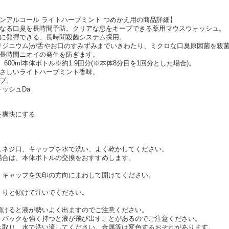
ノンアルコール ライトハーブミント つめかえ用の商品詳細】
になる口臭を長時間予防。クリアな息をキープできる薬用マウスウォッシュ。
トに発揮できる、長時間殺菌システム採用。
ピリジニウム)が舌やお口のすみずみまでいきわたり、ミクロな口臭原因菌を殺
、長時間ニオイの発生を防ぎます。
。600ml本体ボトル※約1.9回分(※本体8分目を1回分とした場合)。
やさしいライトハーブミント香味。
プ。
ッシュDa
を爽快にする
とネジ口、キャップを水で洗い、よく乾かしてください。
場合は、本体ボトルの交換をおすすめします。
、キャップを矢印の方向にまわして開けてください。
くりと傾けて注いでください。
傾けると液が勢いよく出ますのでご注意ください。
、パックを強く持つと液が飛び出すことがあるのでご注意ください。
き取り、水で洗い流してください。金属等は変色するおそれがあります。