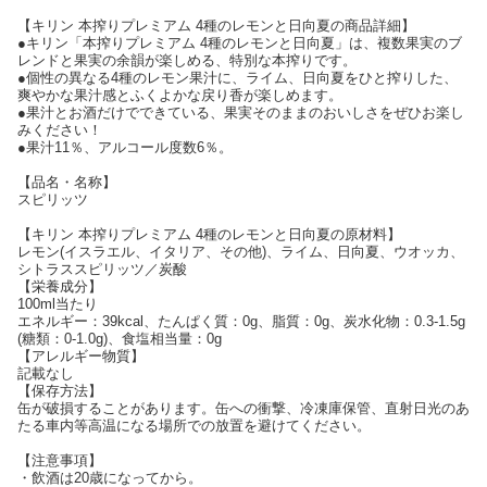
【キリン 本搾りプレミアム 4種のレモンと日向夏の商品詳細】
●キリン「本搾りプレミアム 4種のレモンと日向夏」は、複数果実のブ
レンドと果実の余韻が楽しめる、特別な本搾りです。
●個性の異なる4種のレモン果汁に、ライム、日向夏をひと搾りした、
爽やかな果汁感とふくよかな戻り香が楽しめます。
●果汁とお酒だけでできている、果実そのままのおいしさをぜひお楽し
みください！
●果汁11％、アルコール度数6％。
【品名・名称】
スピリッツ
【キリン 本搾りプレミアム 4種のレモンと日向夏の原材料】
レモン(イスラエル、イタリア、その他)、ライム、日向夏、ウオッカ、
シトラススピリッツ／炭酸
【栄養成分】
100ml当たり
エネルギー：39kcal、たんぱく質：0g、脂質：0g、炭水化物：0.3-1.5g
(糖類：0-1.0g)、食塩相当量：0g
【アレルギー物質】
記載なし
【保存方法】
缶が破損することがあります。缶への衝撃、冷凍庫保管、直射日光のあ
たる車内等高温になる場所での放置を避けてください。
【注意事項】
・飲酒は20歳になってから。