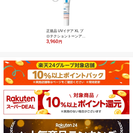
正規品 UVイデア XL プ
ロテクショントーンアッ
3,960
プ ローズ(30ml)【lvp】
円
【ラ ロッシュ ポゼ】[日
焼け止め 化粧下地 SPF 5
0+ 正規品]