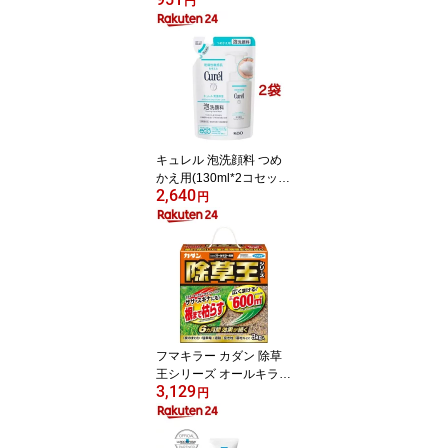
ペーパー ダブル(75m×4
円
ロール)【3brnd-11】【D
reg063】【x9q】【2sh2
4】【スコッティ(SCOTT
IE)】[トイレットペーパ
ー]
キュレル 泡洗顔料 つめ
かえ用(130ml*2コセッ
2,640
ト)【キュレル】
円
フマキラー カダン 除草
王シリーズ オールキラー
3,129
粒剤(3kg)【カダン】
円