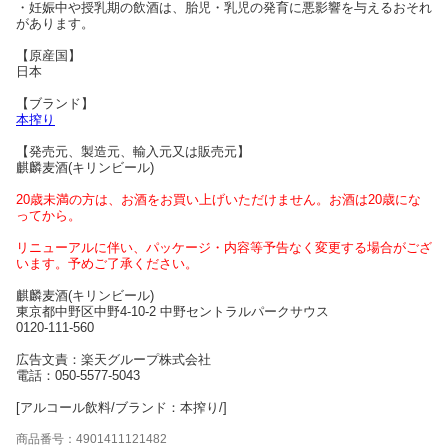
・妊娠中や授乳期の飲酒は、胎児・乳児の発育に悪影響を与えるおそれ
があります。
【原産国】
日本
【ブランド】
本搾り
【発売元、製造元、輸入元又は販売元】
麒麟麦酒(キリンビール)
20歳未満の方は、お酒をお買い上げいただけません。お酒は20歳にな
ってから。
リニューアルに伴い、パッケージ・内容等予告なく変更する場合がござ
います。予めご了承ください。
麒麟麦酒(キリンビール)
東京都中野区中野4-10-2 中野セントラルパークサウス
0120-111-560
広告文責：楽天グループ株式会社
電話：050-5577-5043
[アルコール飲料/ブランド：本搾り/]
商品番号：4901411121482