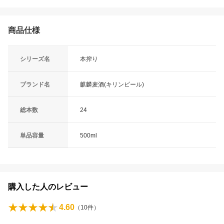
商品仕様
シリーズ名
本搾り
ブランド名
麒麟麦酒(キリンビール)
総本数
24
単品容量
500ml
購入した人のレビュー
4.60
（
10
件）