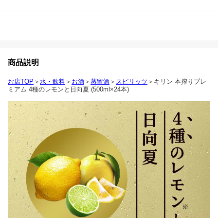
商品説明
お店TOP
＞
水・飲料
＞
お酒
＞
蒸留酒
＞
スピリッツ
＞キリン 本搾りプレ
ミアム 4種のレモンと日向夏 (500ml×24本)