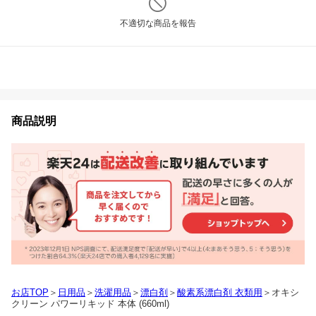
不適切な商品を報告
商品説明
お店TOP
＞
日用品
＞
洗濯用品
＞
漂白剤
＞
酸素系漂白剤 衣類用
＞オキシ
クリーン パワーリキッド 本体 (660ml)