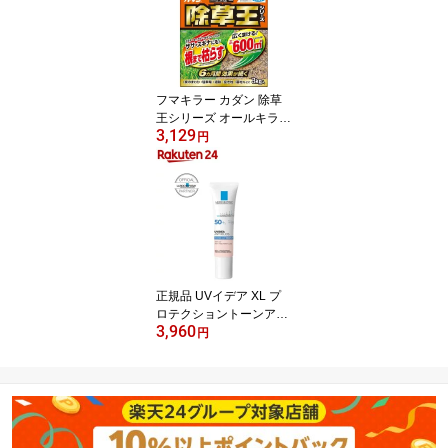
フマキラー カダン 除草
王シリーズ オールキラー
3,129
粒剤(3kg)【カダン】
円
正規品 UVイデア XL プ
ロテクショントーンアッ
3,960
プ ローズ(30ml)【lvp】
円
【ラ ロッシュ ポゼ】[日
焼け止め 化粧下地 SPF 5
0+ 正規品]