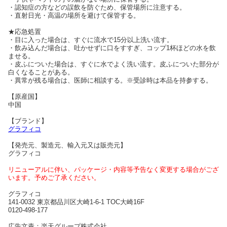
・認知症の方などの誤飲を防ぐため、保管場所に注意する。
・直射日光・高温の場所を避けて保管する。
★応急処置
・目に入った場合は、すぐに流水で15分以上洗い流す。
・飲み込んだ場合は、吐かせずに口をすすぎ、コップ1杯ほどの水を飲
ませる。
・皮ふについた場合は、すぐに水でよく洗い流す。皮ふについた部分が
白くなることがある。
・異常が残る場合は、医師に相談する。※受診時は本品を持参する。
【原産国】
中国
【ブランド】
グラフィコ
【発売元、製造元、輸入元又は販売元】
グラフィコ
リニューアルに伴い、パッケージ・内容等予告なく変更する場合がござ
います。予めご了承ください。
グラフィコ
141-0032 東京都品川区大崎1-6-1 TOC大崎16F
0120-498-177
広告文責：楽天グループ株式会社