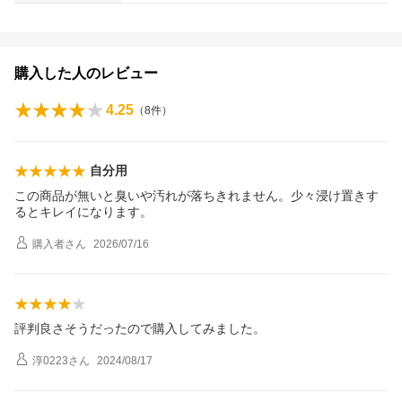
購入した人のレビュー
4.25
（
8
件）
自分用
この商品が無いと臭いや汚れが落ちきれません。少々浸け置きす
るとキレイになります。
購入者
さん
2026/07/16
評判良さそうだったので購入してみました。
淳0223
さん
2024/08/17