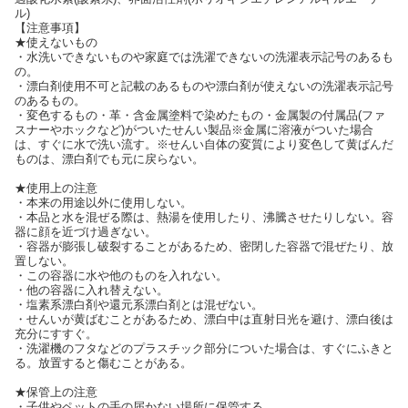
ル)
【注意事項】
★使えないもの
・水洗いできないものや家庭では洗濯できないの洗濯表示記号のあるも
の。
・漂白剤使用不可と記載のあるものや漂白剤が使えないの洗濯表示記号
のあるもの。
・変色するもの・革・含金属塗料で染めたもの・金属製の付属品(ファ
スナーやホックなど)がついたせんい製品※金属に溶液がついた場合
は、すぐに水で洗い流す。※せんい自体の変質により変色して黄ばんだ
ものは、漂白剤でも元に戻らない。
★使用上の注意
・本来の用途以外に使用しない。
・本品と水を混ぜる際は、熱湯を使用したり、沸騰させたりしない。容
器に顔を近づけ過ぎない。
・容器が膨張し破裂することがあるため、密閉した容器で混ぜたり、放
置しない。
・この容器に水や他のものを入れない。
・他の容器に入れ替えない。
・塩素系漂白剤や還元系漂白剤とは混ぜない。
・せんいが黄ばむことがあるため、漂白中は直射日光を避け、漂白後は
充分にすすぐ。
・洗濯機のフタなどのプラスチック部分についた場合は、すぐにふきと
る。放置すると傷むことがある。
★保管上の注意
・子供やペットの手の届かない場所に保管する。