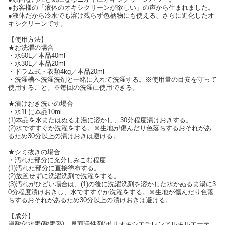
●お客様の「液体のオキシクリーンが欲しい」の声から生まれました。
●液体だから冷水でも溶け残らず色柄物にも使える、さらに進化したオ
キシクリーンです。
【使用方法】
★お洗濯の場合
・水60L／本品40ml
・水30L／本品20ml
・ドラム式・衣類4kg／本品20ml
・洗濯槽へ洗濯洗剤と一緒に入れて洗濯する。※使用量の目安を守って
使用すること。※毎回の洗濯に使用できる。
★漬けおき洗いの場合
・水1Lに本品10ml
(1)本品を水またはぬるま湯に溶かし、30分程度漬けおきする。
(2)水ですすぐか洗濯をする。※生地が傷んだり色落ちするおそれがあ
るため30分以上の漬けおきは避ける。
★シミ抜きの場合
・汚れた部分に充分しみこむ程度
(1)汚れた部分に直接塗布する。
(2)放置せずに洗濯洗剤で洗濯をする。
(3)汚れがひどい場合は、(1)の後に洗濯洗剤を溶かした水かぬるま湯に3
0分程度漬けおきし、水ですすぐか洗濯をする。※生地が傷んだり色落
ちするおそれがあるため30分以上の漬けおきは避ける。
【成分】
過酸化水素(酸素系)、界面活性剤(ポリオキシエチレンアルキルエーテ