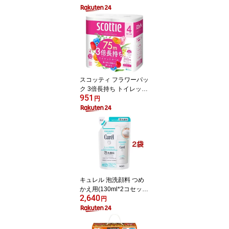
スコッティ フラワーパッ
ク 3倍長持ち トイレット
951
ペーパー ダブル(75m×4
円
ロール)【3brnd-11】【D
reg063】【x9q】【2sh2
4】【スコッティ(SCOTT
IE)】[トイレットペーパ
ー]
キュレル 泡洗顔料 つめ
かえ用(130ml*2コセッ
2,640
ト)【キュレル】
円