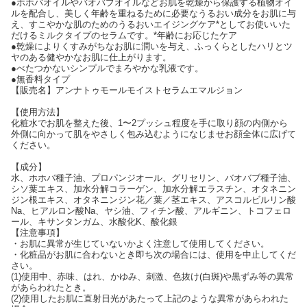
●ホホバオイルやバオバブオイルなどお肌を乾燥から保護する植物オイ
ルを配合し、美しく年齢を重ねるために必要なうるおい成分をお肌に与
え、すこやかな肌のためのうるおいエイジングケア*としてお使いいた
だけるミルクタイプのセラムです。*年齢にお応じたケア
●乾燥によりくすみがちなお肌に潤いを与え、ふっくらとしたハリとツ
ヤのある健やかなお肌に仕上がります。
●べたつかないシンプルでまろやかな乳液です。
●無香料タイプ
【販売名】アンナトゥモールモイストセラムエマルジョン
【使用方法】
化粧水でお肌を整えた後、1〜2プッシュ程度を手に取り顔の内側から
外側に向かって肌をやさしく包み込むようになじませお顔全体に広げて
ください。
【成分】
水、ホホバ種子油、プロパンジオール、グリセリン、バオバブ種子油、
シソ葉エキス、加水分解コラーゲン、加水分解エラスチン、オタネニン
ジン根エキス、オタネニンジン花／葉／茎エキス、アスコルビルリン酸
Na、ヒアルロン酸Na、ヤシ油、フィチン酸、アルギニン、トコフェロ
ール、キサンタンガム、水酸化K、酸化銀
【注意事項】
・お肌に異常が生じていないかよく注意して使用してください。
・化粧品がお肌に合わないとき即ち次の場合には、使用を中止してくだ
さい。
(1)使用中、赤味、はれ、かゆみ、刺激、色抜け(白斑)や黒ずみ等の異常
があらわれたとき。
(2)使用したお肌に直射日光があたって上記のような異常があらわれた