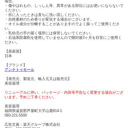
場合。
・傷やはれもの、しっしん等、異常がある部位にはお使いにならないで
ください。
・目に入ったときは直ちに洗い流しください。
・自然素材のため香りが変化する場合がございます。
・オイル成分が分離することがありますのでよく振ってご使用くださ
い。
・乳幼児の手の届く場所には保管しないでください。
・石油系防腐剤を使用していませんので開封後3ヶ月を目安にご使用く
ださい。
【原産国】
日本
【ブランド】
アンナトゥモール
【発売元、製造元、輸入元又は販売元】
美容薬理
リニューアルに伴い、パッケージ・内容等予告なく変更する場合がござ
います。予めご了承ください。
美容薬理
福岡県遠賀郡芦屋町大字山鹿814-1
093-221-5500
広告文責：楽天グループ株式会社