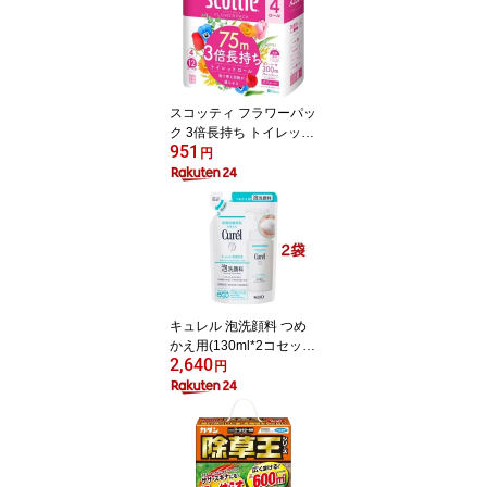
スコッティ フラワーパッ
ク 3倍長持ち トイレット
951
ペーパー ダブル(75m×4
円
ロール)【3brnd-11】【D
reg063】【x9q】【2sh2
4】【スコッティ(SCOTT
IE)】[トイレットペーパ
ー]
キュレル 泡洗顔料 つめ
かえ用(130ml*2コセッ
2,640
ト)【キュレル】
円