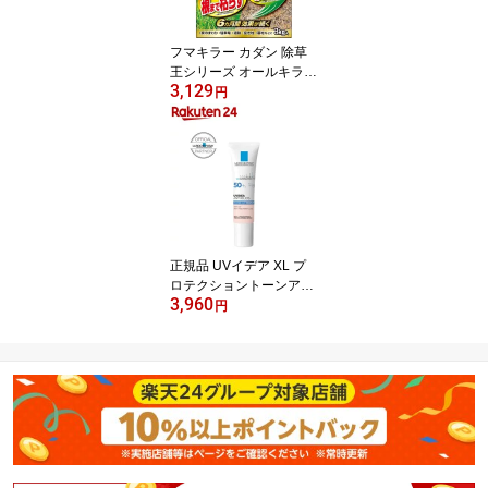
フマキラー カダン 除草
王シリーズ オールキラー
3,129
粒剤(3kg)【カダン】
円
正規品 UVイデア XL プ
ロテクショントーンアッ
3,960
プ ローズ(30ml)【lvp】
円
【ラ ロッシュ ポゼ】[日
焼け止め 化粧下地 SPF 5
0+ 正規品]