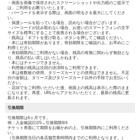
・画面を画像で保存されたスクリーンショットや出力紙のご提示で
は、ご利用をお断りいたします。
・バーコードを表示する際は、画面の明るさを最大にしてくださ
い。
・保護シールを貼っている場合、読めない場合がございます。
・バーコードが読み取れない場合、お使いのスマートフォンの文字
サイズを標準にすることで改善される場合がございます。
・残高は「ギフトを受け取る」ボタンを押してご確認ください。
・本には有効期限があります。有効期限をご確認の上、お早めにご
利用ください。
・有効期限内にご利用がない場合、残高の有無に関わらず無効とな
り、残高の払い戻しはいたしかねます。
・本にはチャージできません。
・利用後の残高は次回の決済時もご利用できます。
・本は複数枚の併用、タリーズカードとの併用はできません。不足
分の金額は、タリーズ及びタリーズカード以外の手段でお支払いく
ださい。
・店頭でをご利用いただいた後、画面上の残高は表示した際のまま
になります。再度、URLからアクセスいただくと、最新の残高に更
新されます。
引換期限
引換期限は6ヶ月です。
例：入金確認日2/5→引換期限8/4
チケット券面にて期限をお確かめの上、引換期限内にご利用くださ
い。
（引換期限当日の各店舗営業時間内までのご利用となります。）