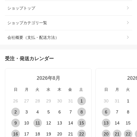
ショップトップ
ショップカテゴリ一覧
会社概要（支払・配送方法）
受注・発送カレンダー
2026年8月
20
日
月
火
水
木
金
土
日
月
火
26
27
28
29
30
31
1
30
31
1
2
3
4
5
6
7
8
6
7
8
9
10
11
12
13
14
15
13
14
15
16
17
18
19
20
21
22
20
21
22