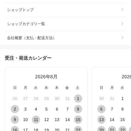
ショップトップ
ショップカテゴリ一覧
会社概要（支払・配送方法）
受注・発送カレンダー
2026年8月
20
日
月
火
水
木
金
土
日
月
火
26
27
28
29
30
31
1
30
31
1
2
3
4
5
6
7
8
6
7
8
9
10
11
12
13
14
15
13
14
15
16
17
18
19
20
21
22
20
21
22