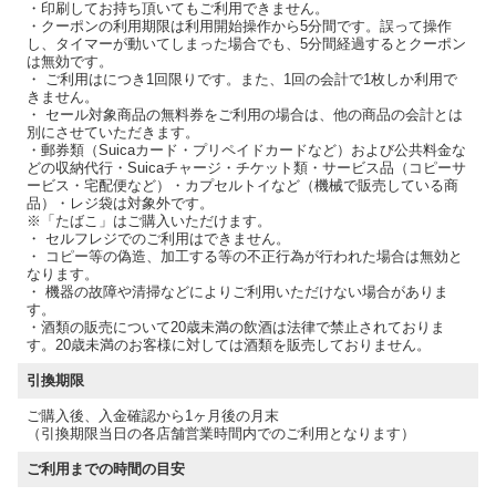
・印刷してお持ち頂いてもご利用できません。
・クーポンの利用期限は利用開始操作から5分間です。誤って操作
し、タイマーが動いてしまった場合でも、5分間経過するとクーポン
は無効です。
・ ご利用はにつき1回限りです。また、1回の会計で1枚しか利用で
きません。
・ セール対象商品の無料券をご利用の場合は、他の商品の会計とは
別にさせていただきます。
・郵券類（Suicaカード・プリペイドカードなど）および公共料金な
どの収納代行・Suicaチャージ・チケット類・サービス品（コピーサ
ービス・宅配便など）・カプセルトイなど（機械で販売している商
品）・レジ袋は対象外です。
※「たばこ」はご購入いただけます。
・ セルフレジでのご利用はできません。
・ コピー等の偽造、加工する等の不正行為が行われた場合は無効と
なります。
・ 機器の故障や清掃などによりご利用いただけない場合がありま
す。
・酒類の販売について20歳未満の飲酒は法律で禁止されておりま
す。20歳未満のお客様に対しては酒類を販売しておりません。
引換期限
ご購入後、入金確認から1ヶ月後の月末
（引換期限当日の各店舗営業時間内でのご利用となります）
ご利用までの時間の目安