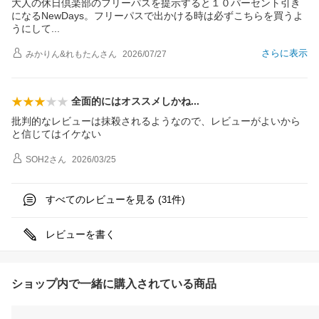
大人の休日倶楽部のフリーパスを提示すると１０パーセント引き
になるNewDays。フリーパスで出かける時は必ずこちらを買うよ
うにし
て
さらに表示
みかりん&れもたん
さん
2026/07/27
全面的にはオススメしか
ね
批判的なレビューは抹殺されるようなので、レビューがよいから
と信じてはイケない
SOH2
さん
2026/03/25
すべてのレビューを見る (
件)
31
レビューを書く
ショップ内で一緒に購入されている商品