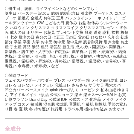
〇誕生日、慶事、ライフイベントなどのシーンでも！
誕生日 バースデー 記念日 結婚 結婚記念日 引出物 ブーケトス コスメ
ブーケ 銀婚式 金婚式 お年玉 正月 バレンタインデー ホワイトデー ゴ
ールデンウイーク GW こどもの日 夏休み お盆 秋休み シルバーウィー
ク ハロウィン クリスマス クリスマスイブ クリスマスプレゼント 冬休
み 成人の日 ホリデー お花見 プレゼント交換 餞別 送別 謝礼 挨拶 桜祭
り 七夕 敬老の日 春分の日 七五三 母の日 父の日 ひな祭り 忘年会 初詣
節分 卒業 卒園 入学 お中元 御中元 暑中見舞 残暑御見舞 引き出物 お土
産 手土産 賞品 景品 粗品 贈答品 新生活 成人祝い 開店祝い 開業祝い
新築祝い 誕生祝い 入学祝い 内定祝い 職業祝い お祝い 結婚祝い 結婚
内祝い 出産祝い 引っ越し祝い 引越し祝い 引越祝い 快気祝い 転職祝い
退職祝い 栄転祝い 昇進祝い 昇格祝い 還暦祝い 還暦祝い 古希祝い 喜
寿祝い 傘寿祝い 米寿祝い など
〇関連ワード
フェイスパウダー パウダー プレストパウダー 粉 メイク崩れ防止 ヨレ
ヨレる ヨレない メイクヨレ 化粧ヨレ さらさら サラサラ 毛穴カバー
凹凸カバー ベースメイクupink ゆーぴんく ユーピンク 柏木由紀 ゆきり
ん アイドルメイク正規品 公式ショップ 楽天 楽天スーパーSALE お買
い物マラソン Brand Day 公式SHOP 公式ストア 化粧品 メイク メイク
アップ コスメ 敏感肌 混合肌 乾燥肌 普通肌 年齢肌 脂性肌 季節の変わ
り目 春 夏 秋 冬 持ち運び 旅行用 トラベル用 機内持ち込み お出かけ
全成分