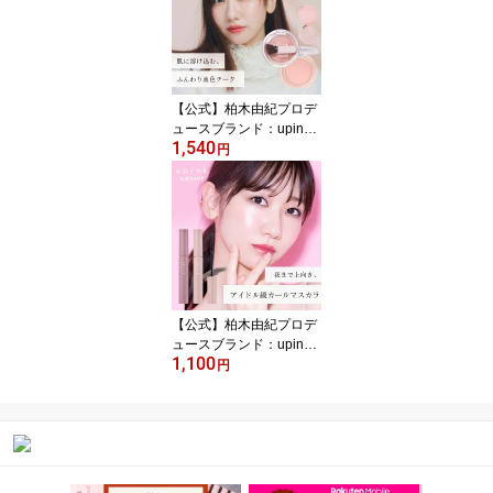
普通〜太い髪用】
【公式】柏木由紀プロデ
ュースブランド：upink
1,540
ユーピンク【フィルスウ
円
ィートチーク】／肌に溶
け込むふんわり血色チー
ク
【公式】柏木由紀プロデ
ュースブランド：upink
1,100
ユーピンク【フェアリー
円
カールマスカラ】／ 夜ま
で上向き、アイドル級カ
ールマスカラ