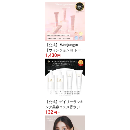
【公式】 Wonjungyo
【ウォンジョンヨ トーン
1,430
アップベース N】／瞬間
円
トーンアップベースがツ
ヤ肌に仕上がるナチュラ
ルタイプになってリニュ
ーアル！
【公式】デイリーランキ
ング美容コスメ香水ジャ
132
ンル1位獲得！ Wonjung
円
～
yo 【ウォンジョンヨ ス
トレートシャンプー／ト
リートメント 細い髪用／