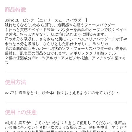
商品特徴
upink ユーピンク 【エアリースムースパウダー】
触れたくなる"ふわさら肌"に、透明感※を纏うフェースパウダー
ふわっと質感のベイクド製法 - パウダーを高温のオーブンで焼くベイク
ド製法。粉っぽさがなく、肌に溶け込むように馴染みます。
汗や水分を吸収し、さらさらな肌に - シーバムクリアパウダー※が汗や
余分な水分を吸湿し、さらりとした肌仕上がりに。※シリカ
毛穴＆肌の凹凸をカバー - 球状のソフトフォーカスパウダー※が光を乱
反射し、肌表面の凹凸をぼかします。※ポリメタクリル酸メチル
２種の保湿成分※in - ※アルガニアスピノサ核油、アマチャヅル葉エキ
ス
使用方法
○パフに適量をとり、顔全体に軽くおさえるようにのせてください。
使用上の注意
○お肌に異常が生じていないかよく注意して使用してください。化粧品
がお肌に合わないとき即ち次のような場合には、使用を中止してくださ