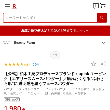
8/11(火)01:59まで
要エントリー
Beauty Farm
1/7
（
15
件）
4.67
【公式】柏木由紀プロデュースブランド：upink ユーピン
ク【エアリースムースパウダー】／触れたくなる"ふわさ
ら肌"に 透明感を纏うフェースパウダー
パウダー プレストパウダー フェイスパウダー ベイクド製法 さらさら
肌 毛穴カバー 凹凸カバー 肌 高保湿 汗吸収 水分吸収
1,980
円