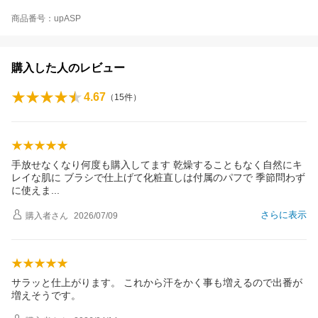
商品番号：upASP
購入した人のレビュー
4.67
（
15
件）
手放せなくなり何度も購入してます 乾燥することもなく自然にキ
レイな肌に ブラシで仕上げて化粧直しは付属のパフで 季節問わず
に使え
ま
さらに表示
購入者
さん
2026/07/09
サラッと仕上がります。 これから汗をかく事も増えるので出番が
増えそうです。