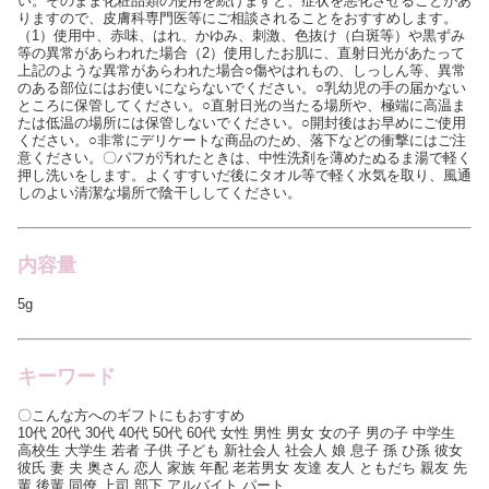
い。そのまま化粧品類の使用を続けますと、症状を悪化させることがあ
りますので、皮膚科専門医等にご相談されることをおすすめします。
（1）使用中、赤味、はれ、かゆみ、刺激、色抜け（白斑等）や黒ずみ
等の異常があらわれた場合（2）使用したお肌に、直射日光があたって
上記のような異常があらわれた場合○傷やはれもの、しっしん等、異常
のある部位にはお使いにならないでください。○乳幼児の手の届かない
ところに保管してください。○直射日光の当たる場所や、極端に高温ま
たは低温の場所には保管しないでください。○開封後はお早めにご使用
ください。○非常にデリケートな商品のため、落下などの衝撃にはご注
意ください。〇パフが汚れたときは、中性洗剤を薄めたぬるま湯で軽く
押し洗いをします。よくすすいだ後にタオル等で軽く水気を取り、風通
しのよい清潔な場所で陰干ししてください。
内容量
5g
キーワード
〇こんな方へのギフトにもおすすめ
10代 20代 30代 40代 50代 60代 女性 男性 男女 女の子 男の子 中学生
高校生 大学生 若者 子供 子ども 新社会人 社会人 娘 息子 孫 ひ孫 彼女
彼氏 妻 夫 奥さん 恋人 家族 年配 老若男女 友達 友人 ともだち 親友 先
輩 後輩 同僚 上司 部下 アルバイト パート