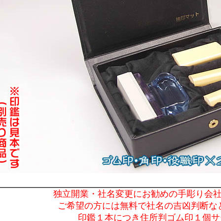
独立開業・社名変更にお勧めの手彫り会
ご希望の方には無料で社名の吉凶判断な
印鑑１本につき住所判ゴム印１個サ