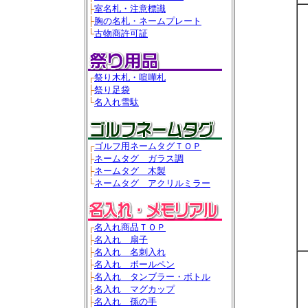
├
室名札・注意標識
├
胸の名札・ネームプレート
└
古物商許可証
┌
祭り木札・喧嘩札
├
祭り足袋
└
名入れ雪駄
┌
ゴルフ用ネームタグＴＯＰ
├
ネームタグ ガラス調
├
ネームタグ 木製
└
ネームタグ アクリルミラー
┌
名入れ商品ＴＯＰ
├
名入れ 扇子
├
名入れ 名刺入れ
├
名入れ ボールペン
├
名入れ タンブラー・ボトル
├
名入れ マグカップ
├
名入れ 孫の手