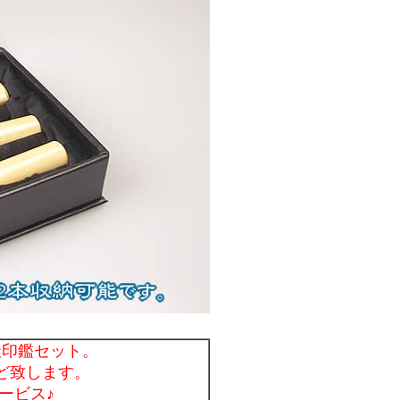
社印鑑セット。
ど致します。
ービス♪