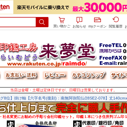
買い物かご
お知らせ
myクーポン
閲覧履歴
当店は金曜・土曜は定休日ですが、日曜日は営業しております。
・社名変更にお勧めの手彫り会社印鑑セット。印鑑１本につき住所判ゴム印１