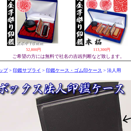
52,800円
113,300円
ご希望の方には無料で社名の吉凶判断など致します。
ップ
>
印鑑サプライ
>
印鑑ケース・ゴム印ケース
> 法人用