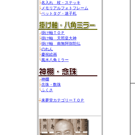
├
名入れ 杖・ステッキ
├
メモリアルフォトフレーム
└
ペットタグ・迷子札
┌
掛け軸ＴＯＰ
├
掛け軸 天照皇大神
├
掛け軸 南無阿弥陀仏
├
のれん
├
慶祝絵画
└
風水八角ミラー
┌
神棚
├
念珠・数珠
└
ふくさ
┼
来夢堂カテゴリーＴＯＰ