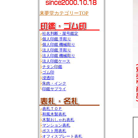
来夢堂カテゴリーTOP
┌
社名判断・屋号鑑定
├
個人印鑑 手彫り
├
個人印鑑 機械彫り
├
法人印鑑 手彫り
├
法人印鑑 機械彫り
├
法人印鑑ケース
├
チタン印鑑
├
ゴム印
├
浸透印
├
朱肉・インク
└
印鑑サプライ
┌
表札ＴＯＰ
├
和風木製表札
├
木製おしゃれ表札
├
マンション表札
├
ポスト用表札
├
オフィスプレート表札