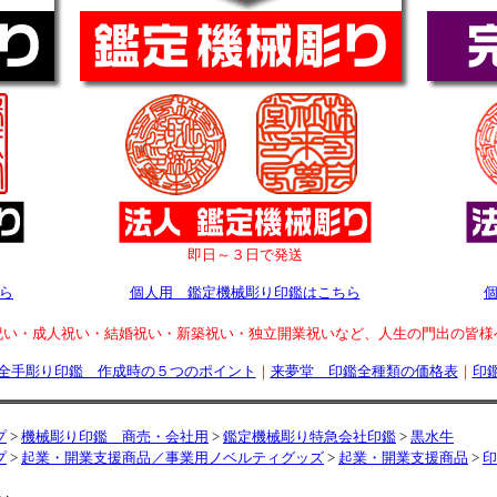
即日～３日で発送
ら
個人用 鑑定機械彫り印鑑はこちら
祝い・成人祝い・結婚祝い・新築祝い・独立開業祝いなど、人生の門出の皆様
全手彫り印鑑 作成時の５つのポイント
｜
来夢堂 印鑑全種類の価格表
｜
印
プ
>
機械彫り印鑑 商売・会社用
>
鑑定機械彫り特急会社印鑑
>
黒水牛
プ
>
起業・開業支援商品／事業用ノベルティグッズ
>
起業・開業支援商品
>
印