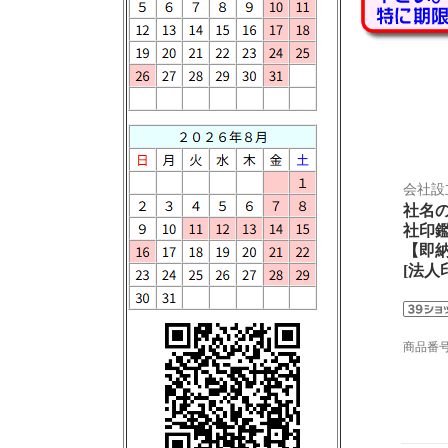
会社設
社名
社印
【即
[法人
商品番