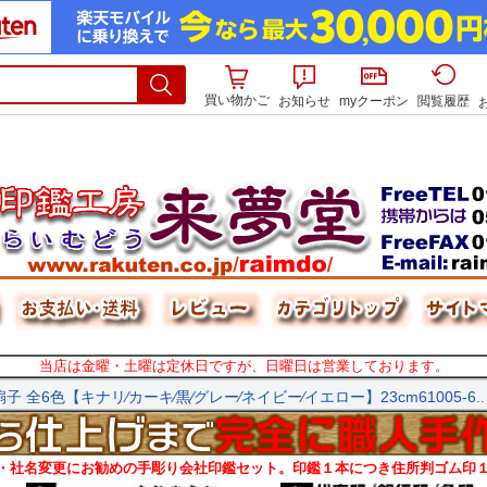
買い物かご
お知らせ
myクーポン
閲覧履歴
当店は金曜・土曜は定休日ですが、日曜日は営業しております。
・社名変更にお勧めの手彫り会社印鑑セット。印鑑１本につき住所判ゴム印１