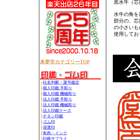
黒水牛（芯
水牛の角を
部分の、芯
の小さいも
使用してお
来夢堂カテゴリーTOP
┌
社名判断・屋号鑑定
├
個人印鑑 手彫り
├
個人印鑑 機械彫り
├
法人印鑑 手彫り
├
法人印鑑 機械彫り
├
法人印鑑ケース
├
チタン印鑑
├
ゴム印
├
浸透印
├
朱肉・インク
└
印鑑サプライ