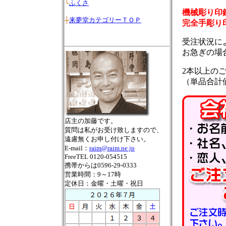
└
ふくさ
機械彫り印
┼
来夢堂カテゴリーＴＯＰ
完全手彫り
受注状況に
お急ぎの場合は
2本以上の
（単品合計
店主の加藤です。
質問は私がお受け致しますので、
遠慮無くお申し付け下さい。
E-mail：
raim@raim.ne.jp
FreeTEL 0120-054515
携帯からは0596-29-0333
営業時間：9～17時
定休日：金曜・土曜・祝日