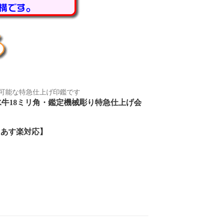
可能な特急仕上げ印鑑です
牛18ミリ角・鑑定機械彫り特急仕上げ会
【あす楽対応】