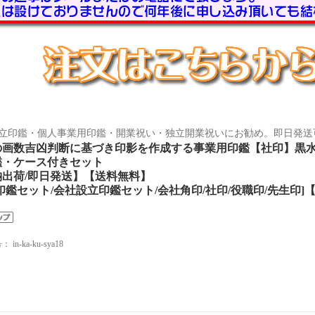
立印鑑・個人事業用印鑑・開業祝い・独立開業祝いにお勧め。即日発送
の画数吉凶判断に基づき印影を作成する事業用印鑑【社印】黒水
鑑・ケース付きセット
納出荷/即日発送】【送料無料】
印鑑セット/会社設立印鑑セット/会社角印/社印/役職印/先生印]
号：
in-ka-ku-sya18