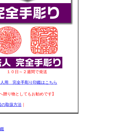
１０日～２週間で発送
個人用 完全手彫り印鑑はこちら
へ贈り物としてもお勧めです】
鑑の取扱方法
｜
鑑