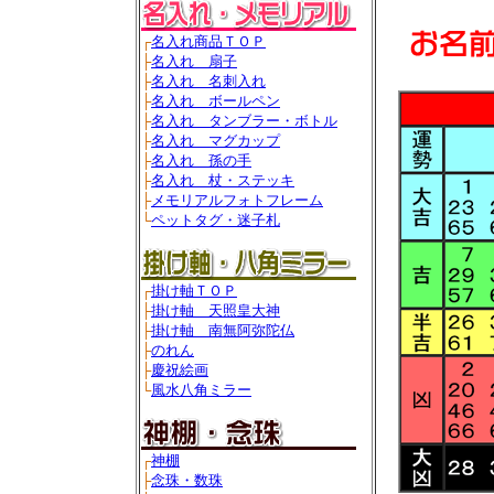
┌
名入れ商品ＴＯＰ
├
名入れ 扇子
├
名入れ 名刺入れ
├
名入れ ボールペン
├
名入れ タンブラー・ボトル
├
名入れ マグカップ
├
名入れ 孫の手
├
名入れ 杖・ステッキ
├
メモリアルフォトフレーム
└
ペットタグ・迷子札
┌
掛け軸ＴＯＰ
├
掛け軸 天照皇大神
├
掛け軸 南無阿弥陀仏
├
のれん
├
慶祝絵画
└
風水八角ミラー
┌
神棚
├
念珠・数珠