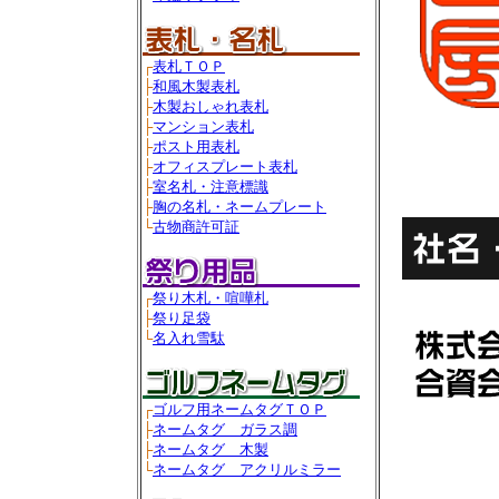
┌
表札ＴＯＰ
├
和風木製表札
├
木製おしゃれ表札
├
マンション表札
├
ポスト用表札
├
オフィスプレート表札
├
室名札・注意標識
├
胸の名札・ネームプレート
└
古物商許可証
┌
祭り木札・喧嘩札
├
祭り足袋
└
名入れ雪駄
┌
ゴルフ用ネームタグＴＯＰ
├
ネームタグ ガラス調
├
ネームタグ 木製
└
ネームタグ アクリルミラー