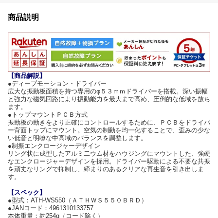
商品説明
【商品解説】
●ディープモーション・ドライバー
広大な振動板面積を持つ専用のφ５３ｍｍドライバーを搭載。深い振幅
と強力な磁気回路により振動能力を最大まで高め、圧倒的な低域を放ち
ます。
●トップマウントＰＣＢ方式
振動板の動きをより正確にコントロールするために、ＰＣＢをドライバ
ー背面トップにマウント。空気の制動を均一化することで、歪みの少な
い低音と明瞭な中高域のバランスを調整します。
●制振エンクロージャーデザイン
リング状に成型したアルミ二ウム材をハウジングにマウントした、強硬
なエンクロージャーデザインを採用。ドライバー駆動による不要な共振
を頑丈なリングで抑制し、締まりのあるクリアな再生音を引き出しま
す。
【スペック】
●型式：ATH-WS550（ＡＴＨＷＳ５５０ＢＲＤ）
●JANコード：4961310133757
本体重量：約254g（コード除く）