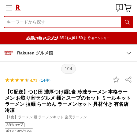
8/11(火)01:59まで
要エントリー
Rakuten グルメ館
1/14
（
14
件）
4.71
【C配送】つじ田 濃厚つけ麺1食 冷凍ラーメン 本格ラー
メン お取り寄せグルメ 麺とスープのセット ミールキット
ラーメン 拉麺 らーめん ラーメンセット 具材付き 有名店
冷凍
【1食】ラーメン 麺 ラーメンキット 楽天ラーメン