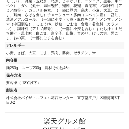
モミジ）、野菜（玉ねぎ、ねぎ、じゃがいも、ニンニク、生姜、キャ
ベツ）、ダシ（煮干、宗田鰹節、鰹節、花鰹、真昆布）／調味料（ア
ミノ酸等）、カラメル色素、（一部に豚肉、鶏肉、小麦、大豆、ご
ま、鶏肉、さばを含む）チャーシュー：豚肉（スペイン産）、醤油、
清酒／アルコール、（一部に小麦・大豆・豚肉を含む）メンマ：メン
マ（中国製造）、しょうゆ、砂糖、ごま油、食塩／着色料（カラメ
ル）、調味料（アミノ酸等）、（一部に小麦を含む）すだち汁：すだ
ち果汁・黒七味：白ごま、唐辛子、山椒、青のり、けしの実、黒ご
ま、おの実、（一部にごまを含む）
アレルギー
小麦、さば、大豆、ごま、鶏肉、豚肉、ゼラチン、米
内容量
麺250g、スープ200g、具材その他45g
保存方法
要冷凍（-18℃以下）
製造者
株式会社バイザ・エフエム葛西センター 東京都江戸川区臨海町6丁
目3-2
楽天グルメ館