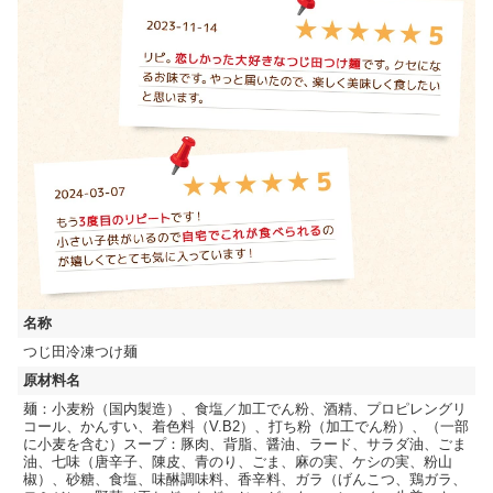
名称
つじ田冷凍つけ麺
原材料名
麺：小麦粉（国内製造）、食塩／加工でん粉、酒精、プロピレングリ
コール、かんすい、着色料（V.B2）、打ち粉（加工でん粉）、（一部
に小麦を含む）スープ：豚肉、背脂、醤油、ラード、サラダ油、ごま
油、七味（唐辛子、陳皮、青のり、ごま、麻の実、ケシの実、粉山
椒）、砂糖、食塩、味醂調味料、香辛料、ガラ（げんこつ、鶏ガラ、