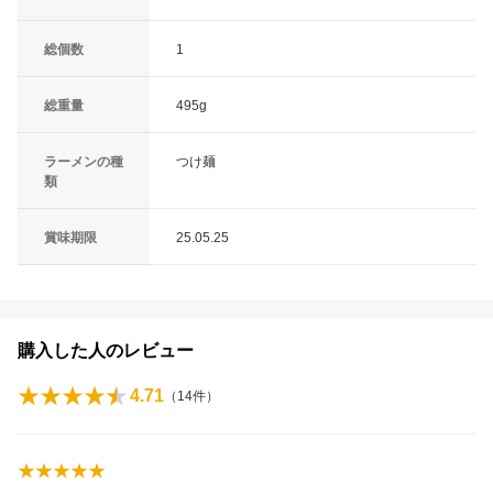
総個数
1
総重量
495g
ラーメンの種
つけ麺
類
賞味期限
25.05.25
購入した人のレビュー
4.71
（
14
件）