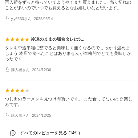
再入荷をずっと待っていてようやくまた買えました。 売り切れの
ことが多いのでいつでも買えるとなお嬉しいなと思います。
y.y6333
さん
2025/03/14
冷凍のままの場合タレは
5
タレを中途半端に茹でると美味しく無くなるのでしっかり温めま
しょう 本店で食べたことはありませんが本格的でとても美味しか
ったです
購入者
さん
2024/12/30
つじ田のラーメンを見つけ即買いです。 まだ食してないので 楽し
みです。
購入者
さん
2024/12/25
すべてのレビューを見る (
件)
14