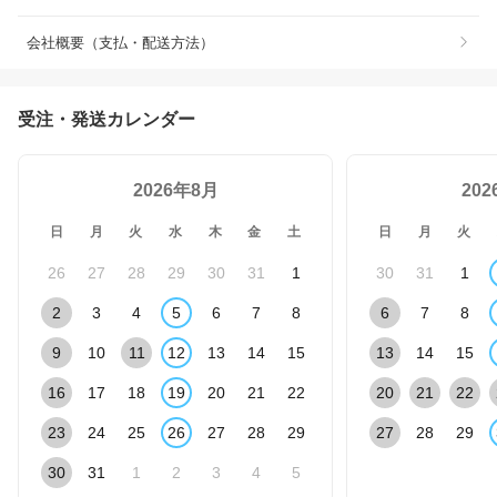
会社概要（支払・配送方法）
受注・発送カレンダー
2026年8月
20
日
月
火
水
木
金
土
日
月
火
26
27
28
29
30
31
1
30
31
1
2
3
4
5
6
7
8
6
7
8
9
10
11
12
13
14
15
13
14
15
16
17
18
19
20
21
22
20
21
22
23
24
25
26
27
28
29
27
28
29
30
31
1
2
3
4
5