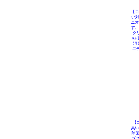
【コ
い対
ニオ
す。
ク
Ag
消
エ
【
臭い
除菌
ブス