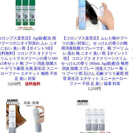
コロンブス直営店】Ag(銀)配合 雨
【コロンブス直営店】ムレた靴やブー
やブーツのニオイ対策れ ムレ ニオ
ツの臭い対策に。せっけんの香リの靴
 におい 臭い 雨【ポイント5倍】
用消臭除菌スプレーです。靴 ブーツ ム
送料無料】コロンブス オドクリー
レ 蒸れ 靴 ニオイ 臭い 雨【ポイント5
リム シトラスグリーンの香リ180
倍】 コロンブス オドクリーンスリム
 x3本セット 靴 ブーツ 消臭 除菌ス
せっけんの香リ 180mL Ag(銀)配合 靴用
ー ゲリラ豪雨 台風 新生活 スニー
消臭 除菌 スプレー 消臭スプレー 靴 く
ローファー エチケット 梅雨 子供
つ ブーツ 雨 石けん 石鹸 ゲリラ豪雨 雨
足 臭い 対策
雪 新生活 エチケット スニーカーロー
ファー 子供 足 臭い 猛暑 対策
3,630円
送料無料
1,210円