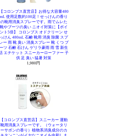
【コロンブス直営店】お得な大容量480
mL 使用足数約100足！せっけんの香り
の靴用消臭スプレーです。雨でムレた
靴やブーツの臭い ニオイ対策に【ポイ
ント5倍】 コロンブス オドクリーン せ
っけん 480mL 石鹸 靴用 消臭 除菌 スプ
レー 雨 靴 臭い 消臭スプレー 靴 くつ ブ
ーツ 石鹸 石けん ゲリラ豪雨 雨 雪 新生
活 エチケット スニーカーローファー 子
供 足 臭い 猛暑 対策
1,980円
【コロンブス直営店】スニーカー 運動
靴用消臭スプレーです。（ウォータリ
ーサボンの香り）植物系消臭成分のカ
キタンニンがイヤなニオイを中和しま