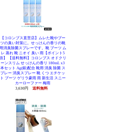
【コロンブス直営店】ムレた靴やブー
ツの臭い対策に。せっけんの香リの靴
用消臭除菌スプレーです。靴 ブーツ ム
レ 蒸れ 靴 ニオイ 臭い 雨【ポイント5
倍】 【送料無料】コロンブス オドクリ
ーンスリム せっけんの香リ 180mL x3
本セット Ag(銀)配合 靴用 消臭 除菌 ス
プレー 消臭スプレー 靴 くつ エチケッ
ト ブーツ ゲリラ豪雨 雨 新生活 スニー
カーローファー 梅雨
3,630円
送料無料