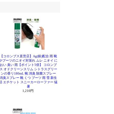
【コロンブス直営店】Ag(銀)配合 雨 靴
やブーツのニオイ対策れ ムレ ニオイ に
おい 臭い 雨【ポイント5倍】 コロンブ
ス オドクリーンスリム シトラスグリー
ンの香リ180mL 靴 消臭 除菌スプレー
消臭スプレー 靴 くつ ブーツ 雨 雪 新生
活 エチケット スニーカーローファー 猛
暑
1,210円