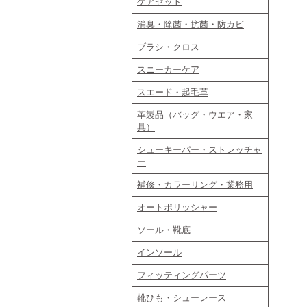
ケアセット
消臭・除菌・抗菌・防カビ
ブラシ・クロス
スニーカーケア
スエード・起毛革
革製品（バッグ・ウエア・家
具）
シューキーパー・ストレッチャ
ー
補修・カラーリング・業務用
オートポリッシャー
ソール・靴底
インソール
フィッティングパーツ
靴ひも・シューレース