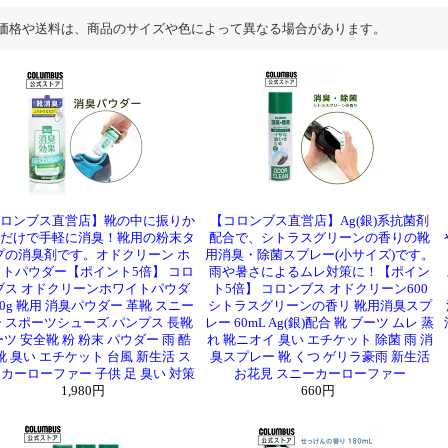
価格や送料は、商品のサイズや色によって異なる場合があります。
ロンブス直営店】靴の中に振りか
【コロンブス直営店】Ag(銀)系抗菌剤
だけで手軽に消臭！靴用の粉末タ
配合で、シトラスグリーンの香りの靴
プの消臭剤です。オドクリーン ホ
用消臭・除菌スプレー(小サイズ)です。
トパウダー【ポイント5倍】 コロ
雨や暑さによるムレ対策に！【ポイン
ブス オドクリーンホワイトパウダ
ト5倍】 コロンブス オドクリーン600
50g 靴用 消臭パウダー 革靴 スニー
シトラスグリーンの香リ 靴用消臭スプ
 スポーツシューズ パンプス 長靴
レー 60mL Ag(銀)配合 靴 ブーツ ムレ 蒸
ツ 安全靴 粉 粉末 パウダー 雨 酷
れ 靴ニオイ 臭い エチケット 除菌 雨 消
靴 臭い エチケット 台風 新生活 ス
臭スプレー 靴 くつ ゲリラ豪雨 新生活
カーローファー 子供 足 臭い 対策
お花見 スニーカーローファー
1,980円
660円