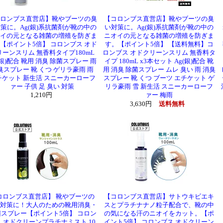
ロンブス直営店】靴やブーツの臭
【コロンブス直営店】靴やブーツの臭
策に。Ag(銀)系抗菌剤が靴の中の
い対策に。Ag(銀)系抗菌剤が靴の中の
イの元となる雑菌の増殖を防ぎま
ニオイの元となる雑菌の増殖を防ぎま
【ポイント5倍】 コロンブス オド
す。【ポイント5倍】 【送料無料】コ
リーンスリム 無香料タイプ180mL
ロンブス オドクリーンスリム 無香料タ
(銀)配合 靴用 消臭 除菌スプレー 雨
イプ 180mL x3本セット Ag(銀)配合 靴
臭スプレー 靴 くつ ゲリラ豪雨 雨
用 消臭 除菌スプレー ムレ 臭い 雨 消臭
チケット 新生活 スニーカーローフ
スプレー 靴 くつ ブーツ エチケット ゲ
ァー 子供 足 臭い 対策
リラ豪雨 雪 新生活 スニーカーローフ
1,210円
ァー 梅雨
3,630円
送料無料
コロンブス直営店】 靴やブーツの
【コロンブス直営店】サトウキビエキ
対策に！大人のための靴用消臭・
スとプラチナナノ粒子配合で、靴の中
スプレー【ポイント5倍】 コロン
の気になる汗のニオイをカット。【ポ
 オドクリーンプラチナミスト 10
イント5倍】 コロンブス オドクリーン