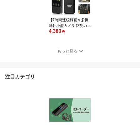
生 スマホ転送 OTG対応
パスワード保護 MP3プレ
ーヤー 薄型 usb充電 証
【7時間連続録画＆多機
拠/浮気調査
能】小型カメラ 防犯カメ
4,380
ラ 小型 高性能 高画質 7
円
時間録画 長時間録画 動
体検知 1.3インチモニタ
ー 補光灯付き スマホ転
もっと見る
送 180度画面回転 磁力付
き TFカード対応 小型防
犯カメラ ビデオカメラ
録画 写真 簡単操作
注目カテゴリ