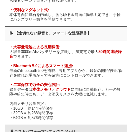
らゆるシーンで目立たず持ち運べます。
・便利なマグネット式:
本体背面に磁石を内蔵し、あらゆる金属面に簡単固定でき、手軽
にハンズフリー録音を開始できます。
📝 【途切れない録音と、スマートな遠隔操作】
・大容量電池による長期稼働:
大容量3000mAhバッテリーを搭載し、満充電で最大
80時間連続録
音
できます。
・Bluetooth 5.0によるスマート連携:
最新のBluetooth 5.0を搭載。専用アプリから、録音の開始/停止/保
存を離れた場所からでも確実にコントロールできます。
・二重保存で万全の安心設計:
録音データは
本体メモリ
と
クラウド
に同時に自動保存。万一の故
障や紛失時にも、データ消失リスクを大幅に低減します。
内蔵メモリ容量選択：
・16GB = 約144時間保存
・32GB = 約288時間保存
・64GB = 約576時間保存
💰 コストパフォーマンスへのこだわり