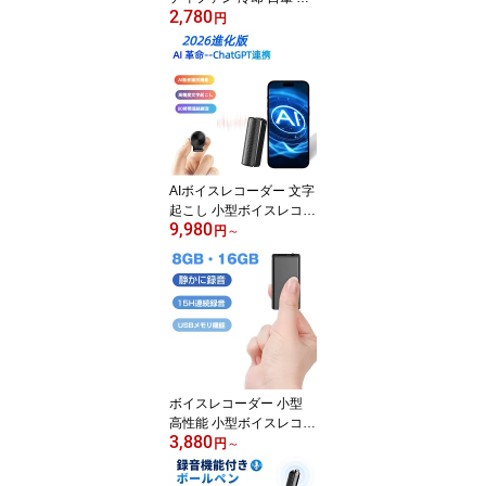
2,780
傘ハンディファン クリッ
円
プ 超静音 卓上扇風機 US
B扇風機 ミニ扇風機 小型
扇風機 USB扇風機 手持
ち扇風機 大風量 10時間
連続作動 角度調整 長持
ち コンパクト 軽量 usb
充電 涼しい オフィス
AIボイスレコーダー 文字
起こし 小型ボイスレコー
9,980
ダー ChatGPT連携 自動
円
～
要約 マインドマップ作成
AI話者識別 58言語翻訳
同時通訳 小型 ICレコー
ダー 80時間連続録音 AI
ノイズキャンセル Blueto
oth5.0 高精度 ボイスメ
モ/議事録作成 iPhone/An
droid対応 マグネット対
ボイスレコーダー 小型
応
高性能 小型ボイスレコー
3,880
ダー 集音マイク ICレコ
円
～
ーダー 録音機 長時間録
音 最大568時間保存 高音