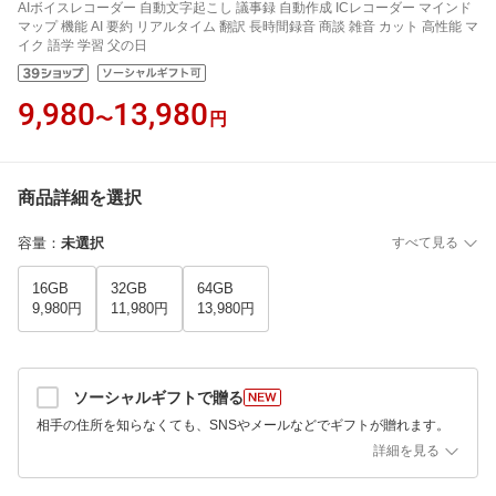
AIボイスレコーダー 自動文字起こし 議事録 自動作成 ICレコーダー マインド
マップ 機能 AI 要約 リアルタイム 翻訳 長時間録音 商談 雑音 カット 高性能 マ
イク 語学 学習 父の日
9,980
13,980
〜
円
商品詳細を選択
容量
：
未選択
すべて見る
16GB
32GB
64GB
9,980円
11,980円
13,980円
ソーシャルギフトで贈る
相手の住所を知らなくても、SNSやメールなどでギフトが贈れます。
詳細を見る