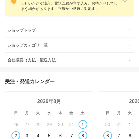
わせいただく場合、電話回線が立て込み、お待たせしてし
まう場合があります。正確かつ迅速に対応
す
ショップトップ
ショップカテゴリ一覧
会社概要（支払・配送方法）
受注・発送カレンダー
2026年8月
20
日
月
火
水
木
金
土
日
月
火
26
27
28
29
30
31
1
30
31
1
2
3
4
5
6
7
8
6
7
8