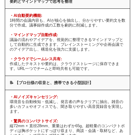
要約とマインドマップで思考を整理
・AI自動要約機能:
1時間の会議内容も、AIが核心を抽出し、分かりやすい要約文を数
分で作成。議事録作成の工数を劇的に削減します。
・マインドマップ自動作成:
議論の流れやアイデアを、視覚的に整理できるマインドマップと
して自動的に生成できます。ブレインストーミングや企画会議で
のアイデア出し、構造化を強力に支援します。
・クラウドでシームレス共有:
作成したテキストや要約は、クラウドストレージに保存できま
す。URL一つでチームと即時共有も可能です。
📝 【プロ仕様の収音と、携帯できる小型設計】
・AIノイズキャンセリング:
環境音を自動検知・低減し、発言者の声をクリアに抽出。雑音の
多いカフェやオフィスでも、聞き取りやすい高音質録音を実現し
ます。
・驚異のコンパクトサイズ:
縦72mm × 直径28mm、重量はわずか65g。超軽量のコンパクトボ
ディは胸ポケットにすっぽり収まり、商談・会議・取材など、あ