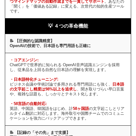
つマインドマップの自動作成までを一貫してサポート
。あなたの
「聞く」を「価値ある記録」に変える、次世代の知的生産ツール
です。
💡 ４つの革命機能
📝 【圧倒的な認識精度】
OpenAIの技術で、日本語も専門用語も正確に
・コアエンジン:
ChatGPTで世界的に知られる OpenAI音声認識エンジンを採用
し、従来品を上回る自然な日本語の理解を実現します。
・日本語特化チューニング:
ビジネス会議や学術討論で多用される専門用語にも強く、
日本語
の文字起こし精度は98%以上を追求し
、聞き取りづらい早口言葉
や、複雑な話題も、しっかりとテキスト化します。
・58言語の自動対応:
英語、中国語、韓国語をはじめ、計
58ヶ国語
の文字起こしとリア
ルタイム翻訳に対応します。海外取引や国際チームでのコミュニ
ケーションを強力にバックアップできます。
📝 【記録の「その先」まで支援】