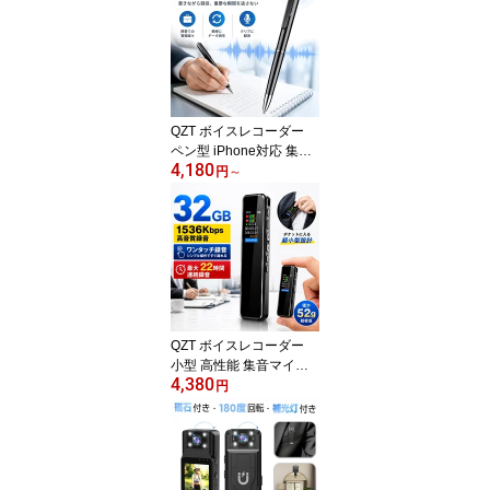
質 自動録音 vor音声感知
スマホ転送 OTG対応 MP
3プレーヤー 小さい ミニ
軽量 携帯便利 セクハラ
対策/浮気調査
QZT ボイスレコーダー
ペン型 iPhone対応 集音
4,180
マイク ペン型ボイスレコ
円
～
ーダー バレない 高性能
小型 長時間録音 小型ボ
イスレコーダー 録音機 ic
レコーダー 高音質 21時
間連続録音 自動録音 収
録 PC/スマホ直結 人間工
学設計 極細 音楽 mp3プ
レーヤー 浮気調査/セク
QZT ボイスレコーダー
ハラ
小型 高性能 集音マイク
4,380
録音機 ICレコーダー 小
円
型ボイスレコーダー 高音
質 長時間録音 22時間連
続録音 タイマー録音 分
割録音 自動録音 自動保
存 倍速再生 リピート再