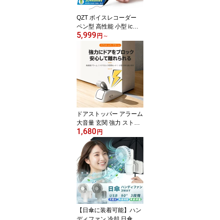
QZT ボイスレコーダー
ペン型 高性能 小型 icレ
5,999
コーダー 録音機 小型ボ
円
～
イスレコーダー 長時間録
音 30H連続録音 5000H
保存 集音マイク ループ
録音 タイマー録音 分割
録音 OTG対応 本体削除
人間工学設計 AIノイズ低
減 極細 高音質 mp3プレ
ーヤー バレない 浮気調
ドアストッパー アラーム
査/セクハラ
大音量 玄関 強力 ストッ
1,680
パー ドア ストッパー 滑
円
り止め 防犯 ノブストッ
パー ドア 窓ストッパー
ドア 隙間 振動検知 自動
作動 感度調節 空き巣対
策 一人暮らし 女性 旅行
防犯ブザー セキュリティ
窓 ロック 寝室 浴室 賃貸
侵入防止 防犯グッズ
【日傘に装着可能】ハン
ディファン 冷却 日傘 日