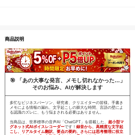
商品説明
🎯 「あの大事な発言、メモし切れなかった…」
そのお悩み、AIが解決します
多忙なビジネスパーソン、研究者、クリエイターの皆様。手書き
メモによる情報の漏れ、文字起こしの膨大な時間、言語の壁によ
る認識のズレに、もう悩まされる必要はありません。
当商品は、世界標準の音声AI「ChatGPT」を搭載した、
超小型マ
グネット式AIボイスレコーダー
です！
録音から、高精度な文字起
こし、リアルタイム翻訳、要点の要約、さらには思考整理に役立