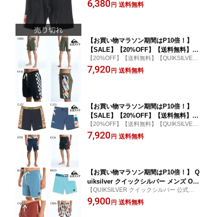
販】
6,380
ボトムス パンツ
送料無料
円
【お買い物マラソン期間はP10倍！】
【SALE】【20%OFF】【送料無料】Qu
【20%OFF】【送料無料】【QUIKSILVER
iksilver クイックシルバー メンズ ORIG
クイックシルバー 公式通販】
7,920
INAL ARCH 18 フィットタイ ボードシ
送料無料
円
ョーツ 水着 海パン サーフィン サーフ
パンツ 海水浴 夏 水泳 ビーチウェア
【お買い物マラソン期間はP10倍！】
【SALE】【20%OFF】【送料無料】Qu
【20%OFF】【送料無料】【QUIKSILVER
iksilver クイックシルバー メンズ SURF
クイックシルバー 公式通販】
7,920
SILK ARCH 18 フィットタイ ボードシ
送料無料
円
ョーツ 水着 海パン サーフィン サーフ
パンツ 海水浴 夏 水泳 ビーチウェア
【お買い物マラソン期間はP10倍！】 Q
uiksilver クイックシルバー メンズ ORI
【QUIKSILVER クイックシルバー 公式通
GINAL SCALLOP 18 フィットタイ ボー
販】
9,900
ドショーツ 水着 海パン サーフィン サ
送料無料
円
ーフパンツ 海水浴 夏 水泳 ビーチウェ