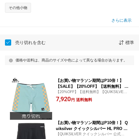
その他小物
さらに表示
売り切れを含む
標準
価格や送料は、商品のサイズや色によって異なる場合があります。
【お買い物マラソン期間はP10倍！】
【SALE】【20%OFF】【送料無料】 Q
【20%OFF】【送料無料】【QUIKSILVER
uiksilver クイックシルバー ORIGINAL
クイックシルバー 公式通販】
7,920
ARCH 18 メンズ フィットタイ ボードシ
送料無料
円
ョーツ 水着 海パン サーフィン サーフ
パンツ 海水浴 夏 水泳 ビーチウェア
【お買い物マラソン期間はP10倍！】 Q
uiksilver クイックシルバー HL PRO SU
【QUIKSILVER クイックシルバー 公式通
RF COMPRESS メンズ ラッシュガード