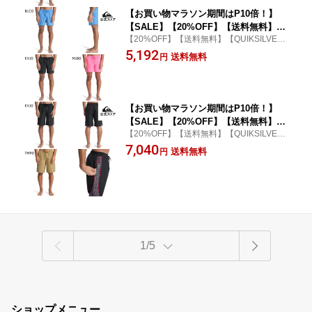
【お買い物マラソン期間はP10倍！】
【SALE】【20%OFF】【送料無料】Qu
【20%OFF】【送料無料】【QUIKSILVER
iksilver クイックシルバー メンズ EVER
クイックシルバー 公式通販】
5,192
YDAY MALIBU VOLLEY 15 ジャムショ
送料無料
円
ーツ ボードショーツ 水着 海パン サー
フィン サーフパンツ 海水浴 夏 水泳 ビ
ーチウェア
【お買い物マラソン期間はP10倍！】
【SALE】【20%OFF】【送料無料】Qu
【20%OFF】【送料無料】【QUIKSILVER
iksilver クイックシルバー メンズ MER
クイックシルバー 公式通販】
7,040
CURY 99 VOLLEY 20 ジャムショーツ
送料無料
円
ボードショーツ 水着 海パン サーフィン
サーフパンツ 海水浴 夏 水泳 ビーチウ
ェア
1/5
ショップメニュー