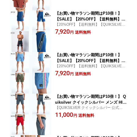
ア
【お買い物マラソン期間はP10倍！】
【SALE】【20%OFF】【送料無料】Qu
【20%OFF】【送料無料】【QUIKSILVER
iksilver クイックシルバー メンズ SURF
クイックシルバー 公式通販】
7,920
SILK CLICKER 20 フィットタイ ボード
送料無料
円
ショーツ 水着 海パン サーフィン サー
フパンツ 海水浴 夏 水泳 ビーチウェア
【お買い物マラソン期間はP10倍！】
【SALE】【20%OFF】【送料無料】Qu
【20%OFF】【送料無料】【QUIKSILVER
iksilver クイックシルバー メンズ ORIG
クイックシルバー 公式通販】
7,920
INAL VIBES 18 フィットタイ ボードシ
送料無料
円
ョーツ 水着 海パン サーフィン サーフ
パンツ 海水浴 夏 水泳 ビーチウェア
【お買い物マラソン期間はP10倍！】 Q
uiksilver クイックシルバー メンズ HIG
【QUIKSILVER クイックシルバー 公式通
HLINE 20 フィットタイ ボードショーツ
販】
11,000
水着 海パン サーフィン サーフパンツ
送料無料
円
海水浴 夏 水泳 ビーチウェア