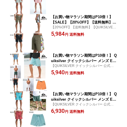
フィン サーフパンツ 海水浴 夏 水泳 ビ
ーチウェア
【お買い物マラソン期間はP10倍！】
【SALE】【20%OFF】【送料無料】Qu
【20%OFF】【送料無料】【QUIKSILVER
iksilver クイックシルバー メンズ ORIG
クイックシルバー 公式通販】
5,984
INAL ARCH VOLLEY 17 ジャムショー
送料無料
円
ツ ボードショーツ 水着 海パン サーフ
ィン サーフパンツ 海水浴 夏 水泳 ビー
チウェア
【お買い物マラソン期間はP10倍！】 Q
uiksilver クイックシルバー メンズ EVE
【QUIKSILVER クイックシルバー 公式通
RYDAY SOLID VOLLEY 19 ジャムショ
販】
5,940
ーツ ボードショーツ 水着 海パン サー
送料無料
円
フィン サーフパンツ 海水浴 夏 水泳 ビ
ーチウェア
【お買い物マラソン期間はP10倍！】 Q
uiksilver クイックシルバー メンズ EVE
【QUIKSILVER クイックシルバー 公式通
RYDAY SURFWASH VOLLEY 17NB ジ
販】
6,930
ャムショーツ ボードショーツ 水着 海パ
送料無料
円
ン サーフィン サーフパンツ 海水浴 夏
水泳 ビーチウェア