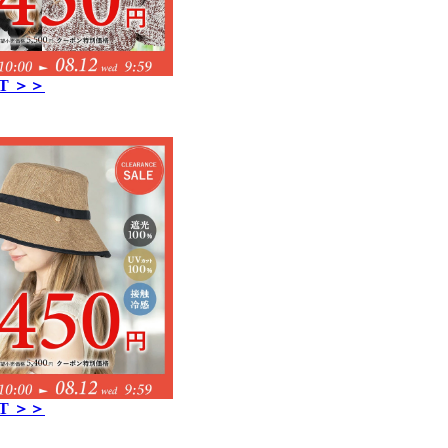
T ＞＞
T ＞＞