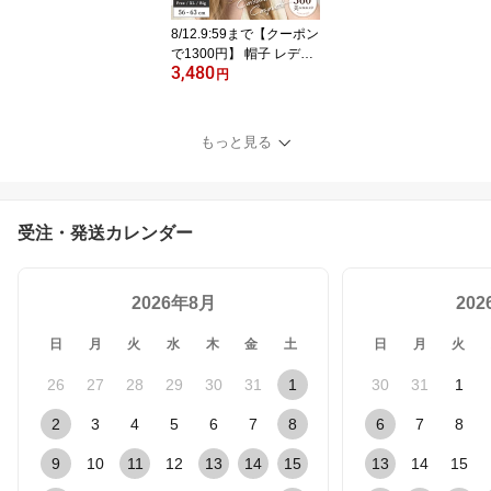
8/12.9:59まで【クーポン
で1300円】 帽子 レディ
3,480
ース 大きいサイズ UV カ
円
ット 紫外線 カット 「カ
レアナキャスケット」 接
触 冷感 人気 つば広 おす
もっと見る
すめ オススメ 折りたた
み 日焼け ぼうし 小顔 効
果 運動会 旅 春 夏 春夏
母の日
受注・発送カレンダー
2026年8月
20
日
月
火
水
木
金
土
日
月
火
26
27
28
29
30
31
1
30
31
1
2
3
4
5
6
7
8
6
7
8
9
10
11
12
13
14
15
13
14
15