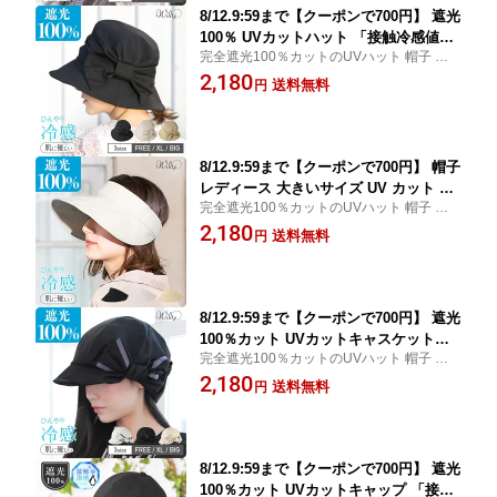
8/12.9:59まで【クーポンで700円】 遮光
100％ UVカットハット 「接触冷感値⇒
完全遮光100％カットのUVハット 帽子 レデ
0.230」帽子 レディース 大きいサイズ
ィース 大きいサイズ 紫外線 UVカット 日よ
2,180
紫外線カット UVカット UV対策 折りた
送料無料
円
け UV 防しわ 吸水 速乾 接触冷感 小顔効果
たみ 防しわ 撥水 接触冷感 花粉防止 小
飛ばない 自転車 運動会 旅 春夏 母の日 日よ
顔 効果 飛ばない 旅 春 夏 春夏 母の日
け 2503
8/12.9:59まで【クーポンで700円】 帽子
レディース 大きいサイズ UV カット 紫
完全遮光100％カットのUVハット 帽子 レデ
外線 カット 「UVカットサンバイザー」
ィース 大きいサイズ 紫外線 UVカット 日よ
2,180
完全遮光 接触 冷感 UV カット 遮光 サ
送料無料
円
け UV 防しわ 吸水 速乾 接触冷感 小顔効果
ンバイザー 人気 つば広 おすすめ オス
飛ばない 自転車 運動会 旅 春夏 母の日 日よ
スメ 日焼け ぼうし 小顔 効果 飛ばない
け 2503
運動会 旅 春 夏 春夏
8/12.9:59まで【クーポンで700円】 遮光
100％カット UVカットキャスケット
完全遮光100％カットのUVハット 帽子 レデ
「接触冷感値⇒0.230」サイドリボンキ
ィース 大きいサイズ 紫外線 UVカット 日よ
2,180
ャスケット 帽子 レディース キャスケッ
送料無料
円
け UV 防しわ 吸水 速乾 接触冷感 小顔効果
ト 春 夏 大きい 大きめ 小顔 効果 UVカ
飛ばない 自転車 運動会 旅 春夏 母の日 日よ
ット UV対策 撥水 吸水 速乾 接触冷感
け 2503
ゆったり 春夏 母の日
8/12.9:59まで【クーポンで700円】 遮光
100％カット UVカットキャップ 「接触