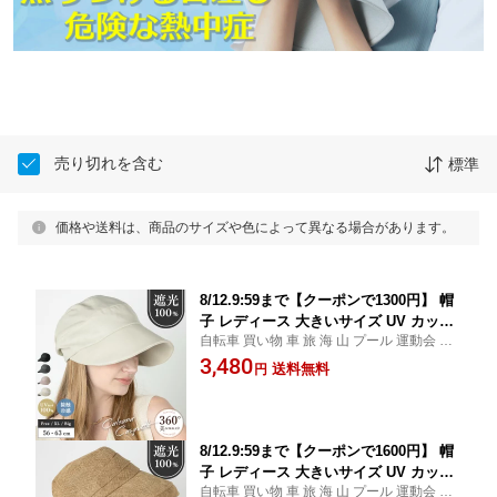
売り切れを含む
標準
価格や送料は、商品のサイズや色によって異なる場合があります。
8/12.9:59まで【クーポンで1300円】 帽
子 レディース 大きいサイズ UV カット
自転車 買い物 車 旅 海 山 プール 運動会 公
紫外線 カット 「カレアナキャスケッ
園 日差し 応援 行事 送り迎え 母 ママ ブラ
3,480
ト」 接触 冷感 人気 つば広 おすすめ オ
送料無料
円
ック 黒 ラテ 茶 ライト ベージュ ナチュラル
ススメ 折りたたみ 日焼け ぼうし 小顔
ホワイト 白 セール 2503
効果 運動会 旅 春 夏 春夏 母の日
8/12.9:59まで【クーポンで1600円】 帽
子 レディース 大きいサイズ UV カット
自転車 買い物 車 旅 海 山 プール 運動会 公
紫外線 カット 完全 遮光 冷感 吸湿 「雑