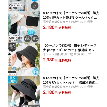
飛ばない 自転車 運動会 旅 春夏 母の日 日よ
け 2503
8/12.9:59まで【クーポンで700円】 遮光
100% UVカット99.9% クールネックガ
完全遮光100％カットのUVハット 帽子 レデ
ード レディース 接触冷感 首の後ろのU
ィース 大きいサイズ 紫外線 UVカット 日よ
2,180
V対策ガード 紫外線対策 熱中症対策 春
送料無料
円
け UV 防しわ 吸水 速乾 接触冷感 小顔効果
夏 ネックガード 春 夏 母の日
飛ばない 自転車 運動会 旅 春夏 母の日 日よ
け 2503
【クーポンで952円】 帽子 レディース
大きいサイズ UV カット 紫外線 カット
オシャレ 自転車 買い物 車 旅 海 山 プール
「クラシカルブリムハット」 防しわ 吸
運動会 公園 日差し 応援 行事 送り迎え 母
2,380
水 速乾 接触 冷感 人気 つば広 おすすめ
送料無料
円
ママ ブラック 黒 ベージュ ホワイト 白 ブル
オススメ 折りたたみ 日焼け ぼうし 小
ー 青 カーキ グレー ブラウン セール 2503
顔 効果 飛ばない 運動会 旅 春 夏 春夏
母の日
8/12.9:59まで【クーポンで700円】 遮光
100％ UVカットハット 「接触冷感値⇒
完全遮光100％カットのUVハット 帽子 レデ
0.230」帽子 レディース 大きいサイズ
ィース 大きいサイズ 紫外線 UVカット 日よ
2,180
紫外線カット 大きいサイズ UVカット U
送料無料
円
け UV 防しわ 吸水 速乾 接触冷感 小顔効果
V対策 折りたたみ UV 接触冷感 小顔 効
飛ばない 自転車 運動会 旅 春夏 母の日 日よ
果 飛ばない 自転車 旅 春 夏 春夏 母の日
け 2503