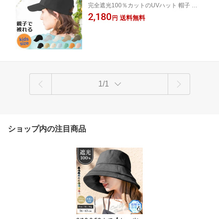
完全遮光100％カットのUVハット 帽子 レデ
冷感値⇒0.230」シンプルBBキャップ 帽
ィース 大きいサイズ 紫外線 UVカット 日よ
2,180
子 レディース メンズ キャップ cap サ
送料無料
円
け UV 防しわ 吸水 速乾 接触冷感 小顔効果
イズ調整 美シルエット 深く被れる UV
飛ばない 自転車 運動会 旅 春夏 母の日 日よ
対策 大きいサイズ ギフト 運動会 野球
け 2503
ベースボール 春 夏 春夏 母の日
1/1
ショップ内の注目商品