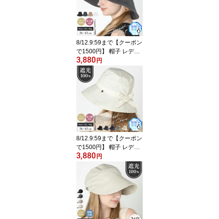
オススメ 折りたたみ 日
焼け ぼうし 小顔 効果 飛
ばない 運動会 旅 春 夏 春
夏 母の日
8/12.9:59まで【クーポン
で1500円】 帽子 レディ
3,880
ース 大きいサイズ UV カ
円
ット 紫外線 カット 「エ
レガントUVハット」 人
気 つば広 おすすめ オス
スメ 折りたたみ 日焼け
ぼうし 小顔 効果 飛ばな
い 運動会 旅 春 夏 春夏
母の日
8/12.9:59まで【クーポン
で1500円】 帽子 レディ
3,880
ース 大きいサイズ UV カ
円
ット 紫外線 カット 「チ
ャーム付きUVハット」
人気 つば広 おすすめ オ
ススメ 折りたたみ 日焼
け ぼうし 小顔 効果 飛ば
ない 運動会 旅 春 夏 春夏
母の日