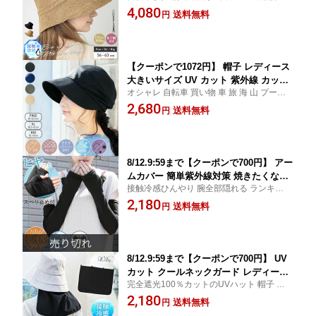
園 日差し 応援 行事 送り迎え 母 ママ ブラ
4,080
材ブリムアップハット」 人気 つば広 お
送料無料
円
ック 黒 ラテ ベージュ ナチュラル セール 25
すすめ オススメ 海 山 麦わら 日焼け ぼ
03
うし 小顔 効果 運動会 春 夏 春夏 母の日
【クーポンで1072円】 帽子 レディース
大きいサイズ UV カット 紫外線 カット
オシャレ 自転車 買い物 車 旅 海 山 プール
遮光 抗菌 防臭 冷感 「クレンゼキャス
運動会 公園 日差し 応援 行事 送り迎え 母
2,680
ケット」 人気 つば広 おすすめ オスス
送料無料
円
ママ ブラック 黒 カーキ グリーン 緑 ライト
メ 折りたたみ 日焼け ぼうし 小顔 効果
ベージュ ネイビー 紺 ブルー セール 2503
運動会 旅 春 夏 春夏 母の日
8/12.9:59まで【クーポンで700円】 アー
ムカバー 簡単紫外線対策 焼きたくない
接触冷感ひんやり 腕全部隠れる ランキング
ロング 接触冷感 涼しい UV 日焼け UV
1位獲得 2503
2,180
カット 紫外線ケア 紫外線対策 uv対策 U
送料無料
円
V手袋 日焼け防止 冷房 運転 野外 スポ
ーツ ゴルフ 夏用 作業用 日除け スベリ
止め UVアームカバー 母の日
8/12.9:59まで【クーポンで700円】 UV
カット クールネックガード レディース
完全遮光100％カットのUVハット 帽子 レデ
接触冷感 首の後ろのUV対策ガード 紫外
ィース 大きいサイズ 紫外線 UVカット 日よ
2,180
線対策 熱中症対策 春夏 ネックガード
送料無料
円
け UV 防しわ 吸水 速乾 接触冷感 小顔効果
春 夏 母の日