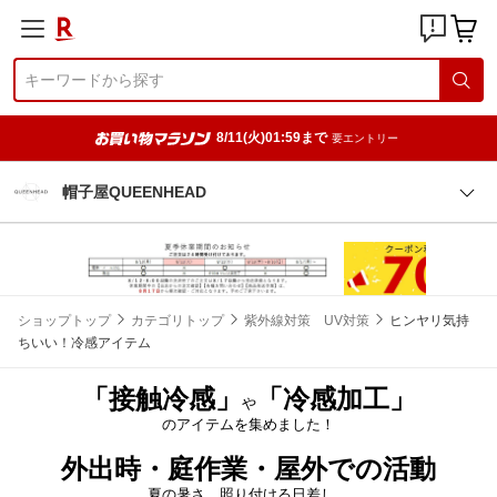
8/11(火)01:59まで
要エントリー
帽子屋QUEENHEAD
ショップトップ
カテゴリトップ
紫外線対策 UV対策
ヒンヤリ気持
ちいい！冷感アイテム
「接触冷感」
「冷感加工」
や
のアイテムを集めました！
外出時・庭作業・屋外での活動
夏の暑さ、照り付ける日差し、