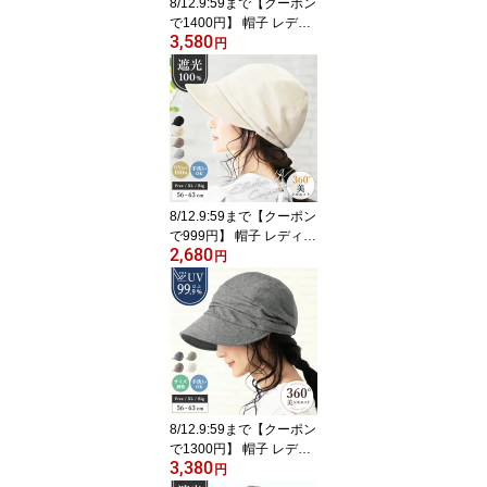
8/12.9:59まで【クーポン
で1400円】 帽子 レディ
3,580
ース 大きいサイズ UV 紫
円
外線 カット 遮光 帽子 完
全遮光 冷感 「クールUV
シェードハット」 人気
つば広 おすすめ オスス
メ 折りたたみ 日焼け 日
除け 小顔 効果 運動会 旅
春 夏 春夏 母の日
8/12.9:59まで【クーポン
で999円】 帽子 レディー
2,680
ス 大きいサイズ UV カッ
円
ト 紫外線 カット 遮光 完
全遮光 「エフォートレス
UVキャスケット」 人気
おすすめ オススメ つば
広 日焼け ぼうし 小顔 効
果 運動会 旅 春 夏 春夏
母の日
8/12.9:59まで【クーポン
で1300円】 帽子 レディ
3,380
ース 大きいサイズ UV カ
円