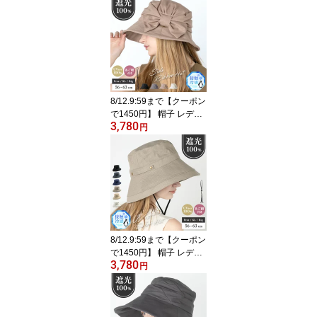
ット 小顔 効果 「SSシャ
イニングキャスケット」
ぼうし 人気 つば広 おす
すめ オススメ 折りたた
み 日焼け 自転車 紫外線
100％ カット 春 春夏 夏
母の日
8/12.9:59まで【クーポン
で1450円】 帽子 レディ
3,780
ース 大きいサイズ UV カ
円
ット 紫外線 カット 「サ
イドリボンQUEENHA
T」 人気 つば広 おすすめ
オススメ 折りたたみ 日
焼け ぼうし 小顔 効果 飛
ばない 運動会 旅 春 夏 春
夏 母の日
8/12.9:59まで【クーポン
で1450円】 帽子 レディ
3,780
ース 大きいサイズ UV カ
円
ット 紫外線 「ブリーズ
フレンチHAT」 サファリ
アウトドア キャンプ 海
山 人気 つば広 おすすめ