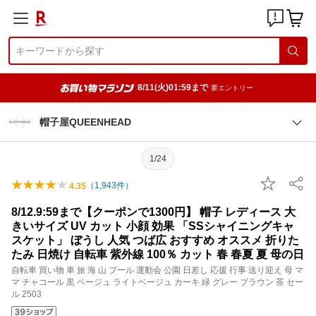
8/11(火)01:59まで
要エントリー
帽子屋QUEENHEAD
1/24
（
1,943
件）
4.35
8/12.9:59まで【クーポンで1300円】 帽子 レディース 大
きいサイズ UV カット 小顔 効果 「SSシャイニングキャ
スケット」 ぼうし 人気 つば広 おすすめ オススメ 折りた
たみ 日焼け 自転車 紫外線 100％ カット 春 春夏 夏 母の日
自転車 買い物 車 旅 海 山 プール 運動会 公園 日差し 応援 行事 送り迎え 母 マ
マ チャコール 黒 ベージュ ライトベージュ カーキ 緑 グレー ブラウン 茶 セー
ル 2503