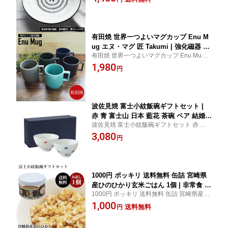
れにくいお皿 食洗機 電子レンジ 対応 お祝
深皿 おしゃれ 22センチ カレー皿 食器
い用 おしゃれな皿 モダン
お皿 電子レンジ対応 食洗器対応 おもし
ろ雑貨 引っ越し祝い 友達 磁器
有田焼 世界一つよいマグカップ Enu M
ug エヌ・マグ 匠 Takumi | 強化磁器 割
有田焼 世界一つよいマグカップ Enu Mug
れにくい スタッキング スタイリッシュ
エヌ・マグ 匠 Takumi 強化磁器 割れにくい
1,980
ギフト プレゼント マグカップ 陶器 日
円
スタッキング スタイリッシュ ギフト プレ
本製 おしゃれ モダン 食洗機対応 電子
ゼント
レンジ対応 母の日 父の日 誕生日 コー
ヒーカップ 退職祝い 男性 女性 食器
波佐見焼 富士小紋飯碗ギフトセット |
赤 青 富士山 日本 藍花 茶碗 ペア 結婚
波佐見焼 富士小紋飯碗ギフトセット 赤 青
出産 内祝い 引き出物 誕生日プレゼント
富士山 日本 藍花 茶碗 ペア 結婚 出産 内祝
3,080
セット 陶器 食器セット 二人 夫婦茶碗
円
い 引き出物 誕生日プレゼント セット
外国人 ギフトセット お茶碗 茶碗セット
ご飯茶碗 日本製 ご飯茶碗富士山 飯茶碗
和食器 母の日父の日 ペアセット
1000円 ポッキリ 送料無料 缶詰 宮崎県
産ひのひかり玄米ごはん 1個 | 非常食 保
1000円 ポッキリ 送料無料 缶詰 宮崎県産ひ
存食 長期保存 お試し 食品 ごはん ご飯
のひかり玄米ごはん 1個 非常食 保存食 長期
1,000
防災 長期 保存 非常用食品 災害食 防災
送料無料
円
保存 長期保存食品 ごはん ご飯 缶詰ごはん
グッズ食品 常温 防災用 常備食 ブラン
防災 長期 保存 食 非常用食品 災害食 防災グ
ド米 玄米 国産 備蓄食 缶詰め レトルト