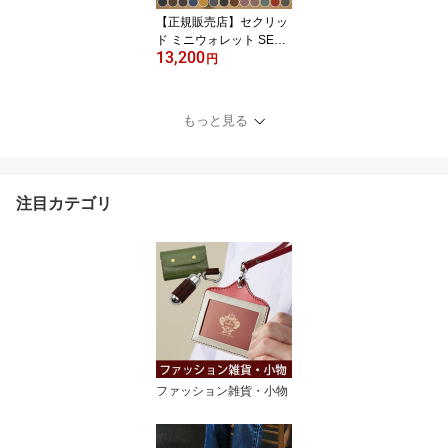
ce 3Dパズル kigumi
【正規販売店】セクリッ
ド ミニウォレット SECR
13,200
ID M/MINI VINTAGE | シ
円
ークリッド コンパクト
財布 カードケース カー
ド入れ スキミング防止
もっと見る
メンズ レディース スラ
イド式 ミニ財布 カード
財布 マネークリップ カ
ード スリム 誕生日 プレ
注目カテゴリ
ゼント スリム財布 薄型
牛革 革
ファッション雑貨・小物