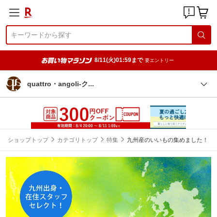
8/11(火)01:59まで
要エントリー
quattro・angoli-
ク
ショップトップ
カテゴリトップ
特集
九州産のいいもの集めました！