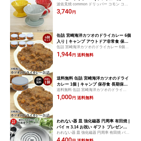
波佐見焼 common ドリッパー コモン コー
色 食器 キッチン コーヒー レンジ対応
ヒードリッパー シンプル モダン 4色 食器
3,740
食洗機対応 イエロー グレー ネイビー
円
キッチン コーヒー レンジ対応 食洗機対応
レッド 円錐 磁器 プレゼント ギフト お
イエロー グレー ネイビー レッド 円錐 磁
しゃれ 陶器 ハンドドリップ ドリップ
器 プレゼント
道具 抽出 器具 珈琲器具 コーヒー用品
缶詰 宮崎海洋カツオのドライカレー 6個
入り | キャンプ アウトドア非常食 保存
缶詰 宮崎海洋カツオのドライカレー 6個り
食 長期保存 長期保存食品 ごはん ご飯
キャンプ アウトドア非常食 保存食 長期保
1,944
缶詰ごはん 防災 長期 保存 食 非常用食
送料無料
円
存 長期保存食品 備蓄食品 防災 長期 保存 災
品 災害食 防災非常食 非常食 常温 防災
害食 防災グッズ食品 防災非常食 美味しい
用品 備蓄用 缶詰め 備蓄 常温保存 食料
おいしい
そのまま ローリングストック
送料無料 缶詰 宮崎海洋カツオのドライ
カレー 1個 | キャンプ 保存食 長期保存
送料無料 缶詰 宮崎海洋カツオのドライカレ
長期保存食品 缶詰ごはん 防災 長期 非
ー 1個 キャンプ アウトドア非常食 保存食
1,000
常用食品 災害食 非常食 お試し カレー
送料無料
円
長期保存 長期保存食品 ごはん ご飯 缶詰ご
缶 レトルト グルメ 惣菜 アウトドア 備
はん 防災 長期 保存食 非常用食品
蓄用 缶詰め
われない器 皿 強化磁器 円周率 有田焼 |
パイ π 3.14 お祝い ギフト プレゼント
われない器 皿 強化磁器 円周率 有田焼 パイ
日本製 割れにくいお皿 食洗機 電子レン
π 3.14 お祝い ギフト プレゼント 日本製 割
4,400
ジ 対応 お祝い用 おしゃれな皿 モダン
送料無料
円