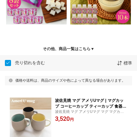
その他、商品一覧はこちら▼
売り切れを含む
標準
価格や送料は、商品のサイズや色によって異なる場合があります。
波佐見焼 マグ アメリUマグ | マグカッ
プ コーヒーカップ ティーカップ 食器
波佐見焼 マグ アメリUマグ マグ マグカッ
西海陶器 結婚祝い 引っ越し祝い ギフト
プ コーヒーカップ ティーカップ 食器 西海
3,520
プレゼント お誕生日 引越し祝い 大人可
円
陶器 結婚祝い 引っ越し祝い ギフト プレゼ
愛い 陶器 おしゃれ かわいい 食洗機対
ント お誕生日 引越し祝い 大人可愛い 陶器
応 レンジ対応 軽い 軽量 日本製 北欧風
丸い形 ぽってり 350ml シンプル