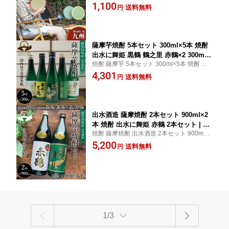
国産 ミニマット 消臭 抗菌 畳 夏 インスタイ
1,100
おしゃれ かわいい ギフト プレゼント
送料無料
円
ル キャンプ インフルエンサー コラボ おし
うちわ 団扇 アウトドア い草マット 夏
ゃれ かわいい ギフト プレゼント 日本製 う
グッズ 夏用品 暑さ対策 グッズ おもし
ちわ 扇子
ろ雑貨 アウトドアグッズ 扇子
薩摩芋焼酎 5本セット 300ml×5本 焼酎
出水に舞姫 黒鶴 鶴之里 赤鶴×2 300ml
焼酎 薩摩芋 5本セット 300ml×5本 焼酎 舞
飲み比べ5本セット | 出水酒造 鹿児島 芋
姫 黒鶴 鶴之里 赤鶴 飲み比べ 出水酒造 鹿児
4,301
焼酎 酒 お酒 お祝いギフト プレゼント 2
送料無料
円
島 芋焼酎 酒 お酒 お祝いギフト プレゼント
5度 15度 父の日 宅飲み 家飲み お試し
25度 15度 父の日 母の日 お試し おすすめ
おすすめ 飲み比べ 芋 内祝い 詰め合わ
せ 焼酎セット 飲み比べセット
出水酒造 薩摩焼酎 2本セット 900ml×2
本 焼酎 出水に舞姫 赤鶴 2本セット | 鹿
焼酎 薩摩焼酎 出水酒造 2本セット 900ml×2
児島 芋焼酎 酒 お酒 お祝いギフト プレ
本 出水に舞姫 赤鶴 2本セット 出水酒造 鹿
5,200
ゼント 25度 父の日 宅飲み お試し 飲み
送料無料
円
児島 芋焼酎 酒 お酒 お祝いギフト プレゼン
比べ セット ギフト 詰め合わせ 蒸留酒
ト 25度 父の日 母の日 宅飲み 家飲み お試し
ギフトセット 内祝い 本格焼酎 芋 お酒
おすすめ
セット 焼酎セット 焼酎ギフトセット
1/3