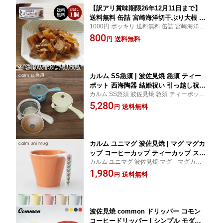
【訳アリ賞味期限26年12月11日まで】
送料無料 缶詰 宮崎海洋切干ぶり大根 1
1000円 ポッキリ 送料無料 缶詰 宮崎海洋切
個 | ブリ ぶり 鰤 大根 キャンプ 保存食
干ぶり大根 1個 ブリ ぶり 鰤 大根 キャンプ
800
長期保存 備蓄食品 防災 非常用食品 災
送料無料
円
アウトドア非常食 保存食 長期保存 長期保
害食 防災グッズ食品 備蓄用 缶詰め グ
存食品 備蓄食品 防災 長期 保存 食 非常用食
ルメ お試し レトルト おつまみ アウト
品 災害食
ドア ご飯のお供 1000円ポッキリ
カルム SS急須 | 波佐見焼 急須 ティー
ポット 西海陶器 結婚祝い 引っ越し祝い
カルム SS急須 波佐見焼 急須 ティーポット
引き出物 ギフト プレゼント 夫婦 お誕
西海陶器 結婚祝い 引っ越し祝い 引き出物
5,280
生日 新生活 引越し祝い お祝い きゅう
送料無料
円
ギフト プレゼント 夫婦 お誕生日 新生活 引
す おしゃれ 誕生日 洗いやすい 磁器 食
越し祝い
洗機対応 電子レンジ対応 片手 小さめ
くすみカラー キッチン用品 かわいい
カルム ユニマグ 波佐見焼 | マグ マグカ
ップ コーヒーカップ ティーカップ スタ
カルム ユニマグ 波佐見焼 マグ マグカッ
ッキング 食器 西海陶器 結婚祝い 引っ
プ 大人可愛い コーヒーカップ ティーカッ
1,980
越し祝い ギフト プレゼント お誕生日
送料無料
円
プ スタッキング 食器 結婚祝い 引っ越し祝
引越し祝い 大人可愛い 磁器 ユニバーサ
い 引き出物 ギフト プレゼント 夫婦 お誕生
ルデザイン 持ちやすい おしゃれ かわい
日 新生活
い 食洗機対応 レンジ対応 贈り物
波佐見焼 common ドリッパー コモン
コーヒードリッパー | シンプル モダン 4