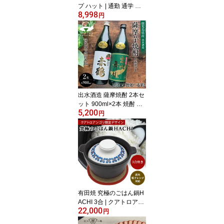
プ ハット | 通勤 通学 自
8,998
転車 安全 おしゃれ 男性
円
女性 男女兼用 機能性 日
本製 シンプル サイクリ
ング 中学生 高校生 SG規
格 撥水 洗える UVカット
反射材 KF006BAM KF00
6CAM クミカ工業 帽子型
帽子 キャップ型 ハット
型 uv 軽量 大人用 大人
出水酒造 薩摩焼酎 2本セ
ット 900ml×2本 焼酎 出
5,200
水に舞姫 赤鶴 2本セット
円
| 鹿児島 芋焼酎 酒 お酒
お祝いギフト プレゼント
25度 父の日 宅飲み お試
し 飲み比べ セット ギフ
ト 詰め合わせ 蒸留酒 ギ
フトセット 内祝い 本格
焼酎 芋 お酒セット 焼酎
セット 焼酎ギフトセット
有田焼 究極のごはん鍋H
ACHI 3合 | クアトロアン
22,000
ゴリ限定 花絵 鍋敷き 直
円
火 電子レンジ 日本製 ご