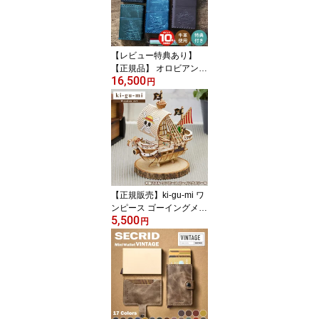
レット スキミング防止
メンズ レディース スラ
イド カードウォレット
誕生日 旦那 プレゼント
【レビュー特典あり】
男性
【正規品】 オロビアンコ
16,500
ジッポー 本牛革手縫いラ
円
イター ORZ-001 | OROBI
ANCO ZIPPO ライター
フリント着火式 日本製
ギフト プレゼント 喫煙
具 メンズ アウトドア 革
レザー オイルライター
ジッポ 本革
【正規販売】ki-gu-mi ワ
ンピース ゴーイングメリ
5,500
ー号 Wooden Art | 木製パ
円
ズル エーゾーン Azone
立体パズル 大人 組み立
てパズル 3D クラフト オ
モチャ おもちゃ キグミ
木製 工作 キット 置き物
木 オブジェ 模型 インテ
リア 雑貨 ルフィ one pie