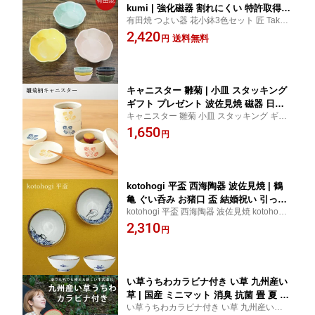
kumi | 強化磁器 割れにくい 特許取得
有田焼 つよい器 花小鉢3色セット 匠 Takum
食洗機対応 電子レンジ対応 スタイリッ
i 強化磁器 割れにくい 特許取得 食洗機対応
2,420
シュ ギフト プレゼント 子ども 割れに
送料無料
円
電子レンジ対応 スタイリッシュ ギフト プ
くい食器 小鉢 食器 おしゃれ かわいい
レゼント 子ども
花形 母の日 出産祝い 子供 陶器 セット
和食器 小鉢セット 菊型 結婚祝い
キャニスター 雛菊 | 小皿 スタッキング
ギフト プレゼント 波佐見焼 磁器 日本
キャニスター 雛菊 小皿 スタッキング ギフ
製 かわいい キッチン雑貨 キッチン用品
ト プレゼント 波佐見焼 磁器 日本製 かわい
1,650
贈り物 新築祝い 結婚記念日 結婚内祝い
円
い キッチン雑貨 キッチン用品 贈り物 新築
新居祝い 退職祝い 結婚祝い 誕生日 キ
祝い 結婚記念日 結婚内祝い 新居祝い 退職
ッチン 保存容器 蓋付き ふた付き レト
祝い 結婚祝い
ロ 陶器 容器 調味料入れ 入れ物
kotohogi 平盃 西海陶器 波佐見焼 | 鶴
亀 ぐい呑み お猪口 盃 結婚祝い 引っ越
kotohogi 平盃 西海陶器 波佐見焼 kotohogi
し祝い 引き出物 ギフト プレゼント 夫
平盃 鶴 亀 ぐい呑み お猪口 盃 結婚祝い 引
2,310
婦 お誕生日 新生活 焼き物 引越し祝い
円
っ越し祝い 引き出物 ギフト プレゼント 夫
贈り物 退職祝い 成人祝い 敬老の日 酒
婦 お誕生日 新生活 焼き物 引越し祝い 贈り
器 和食器 さかずき おちょこ 和柄 日本
物
酒 お祝い 平杯 記念日 還暦祝い 陶器
い草うちわカラビナ付き い草 九州産い
草 | 国産 ミニマット 消臭 抗菌 畳 夏 日
い草うちわカラビナ付き い草 九州産い草
本製 キャンプ インフルエンサー コラボ