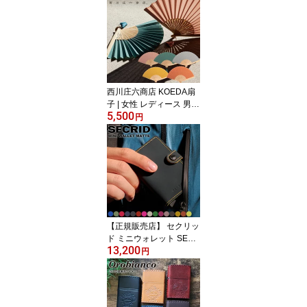
はん鍋 ご飯鍋 ごはんな
べ 大慶 土鍋 キッチン雑
貨 調理器具 遠赤外線 炊
飯鍋 炊飯土鍋 おしゃれ
鍋 なべ 白米 電子レンジ
対応 炊飯 料理 プレゼン
ト ギフト 3合炊き 炊飯器
西川庄六商店 KOEDA扇
子 | 女性 レディース 男性
5,500
メンズ ユニセックス 誕
円
生日 母の日 プレゼント
ギフト 浴衣 着物 和小物
和柄 かわいい おしゃれ
高級 うちわ 扇 父の日 扇
子 無地 和装 男性用 贈り
物 お祝い 祖母 誕生日プ
レゼント 母の日ギフト
父の日ギフト 実用的
【正規販売店】 セクリッ
ド ミニウォレット SECR
13,200
ID M/MINI MATTE | マッ
円
ト コンパクト ミニ財布
札入れ 小さい財布 財布
カードケース カード入れ
シークリッド スリムウォ