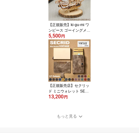
具 メンズ アウトドア 革
レザー オイルライター
ジッポ 本革
【正規販売】ki-gu-mi ワ
ンピース ゴーイングメリ
5,500
ー号 Wooden Art | 木製パ
円
ズル エーゾーン Azone
立体パズル 大人 組み立
てパズル 3D クラフト オ
モチャ おもちゃ キグミ
木製 工作 キット 置き物
木 オブジェ 模型 インテ
リア 雑貨 ルフィ one pie
ce 3Dパズル kigumi
【正規販売店】セクリッ
ド ミニウォレット SECR
13,200
ID M/MINI VINTAGE | シ
円
ークリッド コンパクト
財布 カードケース カー
ド入れ スキミング防止
もっと見る
メンズ レディース スラ
イド式 ミニ財布 カード
財布 マネークリップ カ
ード スリム 誕生日 プレ