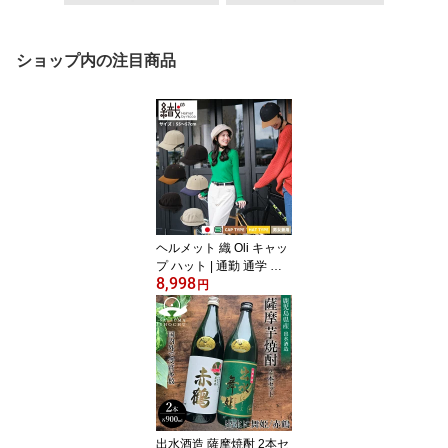
ショップ内の注目商品
ヘルメット 織 Oli キャッ
プ ハット | 通勤 通学 自
8,998
転車 安全 おしゃれ 男性
円
女性 男女兼用 機能性 日
本製 シンプル サイクリ
ング 中学生 高校生 SG規
格 撥水 洗える UVカット
反射材 KF006BAM KF00
6CAM クミカ工業 帽子型
帽子 キャップ型 ハット
型 uv 軽量 大人用 大人
出水酒造 薩摩焼酎 2本セ