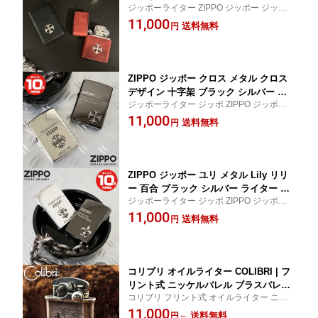
ジッポーライター ZIPPO ジッポー ジッポ
ー オイルライター 火起こし アウトドア
革巻き クロス cross 十字架 ライター オイル
11,000
おしゃれ 男性 かっこいい かわいい た
送料無料
円
ライター 火起こし アウトドア おしゃれ 男
ばこ ギフト プレゼント 本革 牛 父の日
性 女性 喫煙具 タバコ 煙草 たばこ ギフト
ロック ビジュアル系 CROSS クロスデ
プレゼント
ザイン クロスメタル シルバークロス
ZIPPO ジッポー クロス メタル クロス
デザイン 十字架 ブラック シルバー ラ
ジッポーライター ジッポ ZIPPO ジッポー
イター ジッポーライター オイルライタ
クロス メタル cross 十字架 ブラック シルバ
11,000
ー ジッポ 火起こし アウトドア おしゃ
送料無料
円
ー オイルライター ジッポ 火起こし アウト
れ 男性 たばこ ギフト プレゼント 本革
ドア おしゃれ ギフト プレゼント
牛革 おしゃれ オリジナル 父の日 誕生
日 ブラックニッケル シルバーイブシ
ZIPPO ジッポー ユリ メタル Lily リリ
ー 百合 ブラック シルバー ライター ジ
ジッポーライター ジッポ ZIPPO ジッポー
ッポーライター オイルライター ジッポ
ユリ メタル Lily リリー 百合 ブラック シル
11,000
火起こし アウトドア おしゃれ 男性 た
送料無料
円
バー オイルライター ジッポ 火起こし アウ
ばこ ギフト プレゼント おしゃれ オリ
トドア おしゃれ ギフト プレゼント
ジナル 父の日 誕生日 お祝 ブラックニ
ッケル シルバーイブシ
コリブリ オイルライター COLIBRI | フ
リント式 ニッケルバレル ブラスバレル
コリブリ フリント式 オイルライター ニッ
革巻きブラック 革巻きブラウン 日本製
ケルバレル ブラスバレル 革巻きブラック
11,000
喫煙具 喫煙グッズ おしゃれ ライター
送料無料
円
～