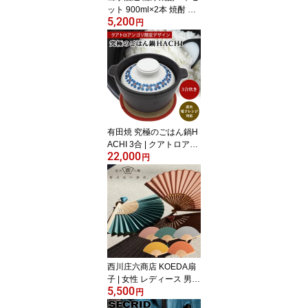
ット 900ml×2本 焼酎 出
5,200
水に舞姫 赤鶴 2本セット
円
| 鹿児島 芋焼酎 酒 お酒
お祝いギフト プレゼント
25度 父の日 宅飲み お試
し 飲み比べ セット ギフ
ト 詰め合わせ 蒸留酒 ギ
フトセット 内祝い 本格
焼酎 芋 お酒セット 焼酎
セット 焼酎ギフトセット
有田焼 究極のごはん鍋H
ACHI 3合 | クアトロアン
22,000
ゴリ限定 花絵 鍋敷き 直
円
火 電子レンジ 日本製 ご
はん鍋 ご飯鍋 ごはんな
べ 大慶 土鍋 キッチン雑
貨 調理器具 遠赤外線 炊
飯鍋 炊飯土鍋 おしゃれ
鍋 なべ 白米 電子レンジ
対応 炊飯 料理 プレゼン
ト ギフト 3合炊き 炊飯器
西川庄六商店 KOEDA扇
子 | 女性 レディース 男性
5,500
メンズ ユニセックス 誕
円
生日 母の日 プレゼント