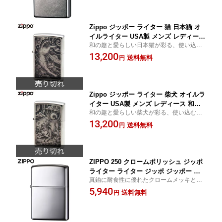
ジッポーライター
Zippo ジッポー ライター 猫 日本猫 オ
イルライター USA製 メンズ レディース
和の趣と愛らしい日本猫が彩る、使い込む
和柄 和風 猫好き 愛猫家 和猫 日本猫 キ
ほど味わい深いストリートクロームZIPP
13,200
ジトラ 虎猫 アニマル 動物 喫煙具 コレ
送料無料
円
O。猫好きへの贈り物にも最適。
クション ギフト プレゼント 贈り物 誕
生日 父の日 母の日 敬老の日 正規品輸
入品
Zippo ジッポー ライター 柴犬 オイルラ
イター USA製 メンズ レディース 和柄
和の趣と愛らしい柴犬が彩る、使い込むほ
和風 犬好き 愛犬家 日本犬 秋田犬 豆柴
ど味わい深いストリートクロームZIPPO。
13,200
アニマル 動物 喫煙具 コレクション ギ
送料無料
円
犬好きへの贈り物にも最適。
フト プレゼント 贈り物 誕生日 父の日
母の日 敬老の日 正規品輸入品
ZIPPO 250 クロームポリッシュ ジッポ
ライター ライター ジッポ ジッポー タ
真鍮に耐食性に優れたクロームメッキと、
バコ 煙草 たばこ 父の日
鏡のように艶やかなポリッシュ仕上げ
5,940
送料無料
円