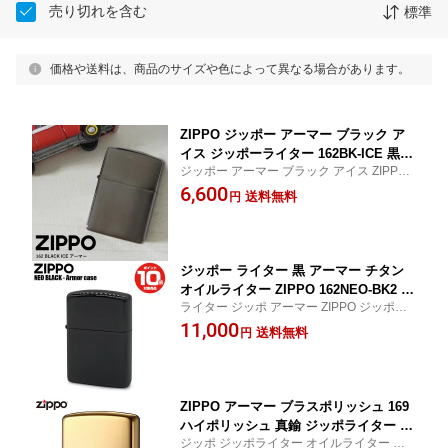
売り切れを含む
標準
価格や送料は、商品のサイズや色によって異なる場合があります。
ZIPPO ジッポー アーマー ブラック ア
イス ジッポーライター 162BK-ICE 黒
ジッポー アーマー ブラック アイス ZIPPO
サテーナ ジッポー オイル Armor Brush
ジッポーライター 162BK-ICE 黒 ジッポー
6,600
ed Black Ice ジッポライター ライター
送料無料
円
オイル Armor Black Ice ジッポライター ラ
ジッポ タバコ 煙草 たばこ 父の日 ギフ
イター ジッポ 父の日 ギフト プレゼント 無
ト プレゼント 無地 黒色
地 黒色
ジッポー ライター 黒 アーマー チタン
オイルライター ZIPPO 162NEO-BK2 チ
ライター ジッポ アーマー ZIPPO ジッポー
タンコーティング ネオブラック | ジッ
オイルライター 黒 ブラック チタンコーテ
11,000
ポー 無地 ライター シンプル メンズ ギ
送料無料
円
ィング 鏡面 アーマー162ベース アウトドア
フト ジッポ ブラック 黒 ジッポライタ
キャンプ 火起こし 着火 使い方 人気
ー ビンテージ オイル タバコ たばこ ギ
フト プレゼント タフ チタン加工
ZIPPO アーマー ブラスポリッシュ 169
ハイポリッシュ 真鍮 ジッポライター ラ
ジッポ ジッポライター オイルライター ジ
イター ジッポ ジッポー タバコ 煙草 た