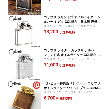
革巻きブラウン COLIBRI 日本製 喫煙具 喫
プレゼント ギフト ライター タバコ メ
煙グッズ おしゃれ プレゼント ギフト 父の
ンズ 誕生日プレゼント お父さん 誕生日
日 308
実用的 ブランド 火起こし オイル
コリブリ フリント式 オイルライター シ
ルバー ミガキ COLIBRI | 日本製 喫煙具
オイルライター シルバー ミガキ コリブリ
喫煙グッズ おしゃれ ライター プレゼン
フリント COLIBRI 日本製 喫煙具 喫煙グッ
13,200
ト ギフト タバコ たばこ メンズ 誕生日
送料無料
円
ズ おしゃれプレゼント ギフト 父の日
プレゼント お父さん 誕生日 実用的 ブ
ランド 火起こし オイル レトロ 贈り物
旦那 退職祝い コンパクト
コリブリ ライター カラクサ シルバー
フリント式 オイルライター COLIBRI |
コリブリ フリント式 オイルライター シル
唐草 日本製 喫煙具 喫煙グッズ おしゃ
バー カラクサ COLIBRI 日本製 喫煙具 喫煙
11,000
れ プレゼント ギフト 308-0023 おしゃ
送料無料
円
グッズ おしゃれ プレゼント ギフト 父の日
れ ライター タバコ たばこ メンズ 誕生
308-0023
日 プレゼント お父さん 実用的 ブラン
ド 火起こし オイル レトロ 贈り物
【レビュー特典あり】 Colibri コリブリ
オイルライター ワイルドブラス 308M-0
オイルライター コリブリ ワイルドブラス
03 | ライター タバコ 喫煙具 ギフト プ
オリジナル 喫煙具 ライター 308M-003 Coli
6,700
レゼント 火起こし アウトドア キャンプ
送料無料
円
bri コリブリ ワイルドブラス ライター 火起
真鍮 ブラス レトロ おしゃれ ライター
こし アウトドア キャンプ 真鍮 ブラス レト
オイル たばこ かっこいい 喫煙グッズ
ロ おしゃれ