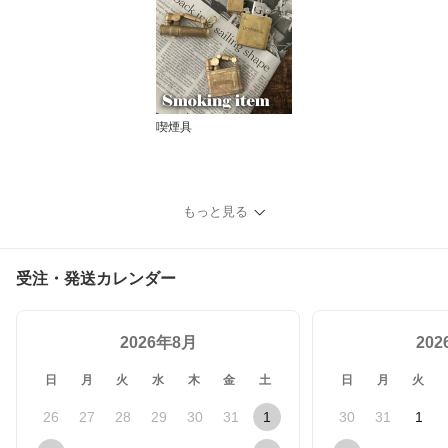
喫煙具
もっと見る
受注・発送カレンダー
2026年8月
20
日
月
火
水
木
金
土
日
月
火
26
27
28
29
30
31
1
30
31
1