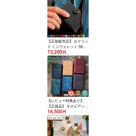
ギフト 浴衣 着物 和小物
和柄 かわいい おしゃれ
高級 うちわ 扇 父の日 扇
子 無地 和装 男性用 贈り
物 お祝い 祖母 誕生日プ
レゼント 母の日ギフト
父の日ギフト 実用的
【正規販売店】 セクリッ
ド ミニウォレット SECR
13,200
ID M/MINI MATTE | マッ
円
ト コンパクト ミニ財布
札入れ 小さい財布 財布
カードケース カード入れ
シークリッド スリムウォ
レット スキミング防止
メンズ レディース スラ
イド カードウォレット
誕生日 旦那 プレゼント
【レビュー特典あり】
男性
【正規品】 オロビアンコ
16,500
ジッポー 本牛革手縫いラ
円
イター ORZ-001 | OROBI
ANCO ZIPPO ライター
フリント着火式 日本製
ギフト プレゼント 喫煙