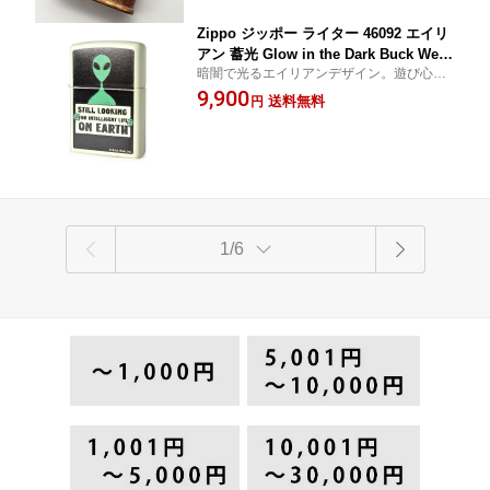
男性 誕生日 メンズ 贈り物 記念日
Zippo ジッポー ライター 46092 エイリ
アン 蓄光 Glow in the Dark Buck Wear
暗闇で光るエイリアンデザイン。遊び心と
防風 オイルライター USA製 メンズ ギ
実用性を兼ね備えたZippo定番モデル
9,900
フト プレゼント 正規品輸入品
送料無料
円
1/6