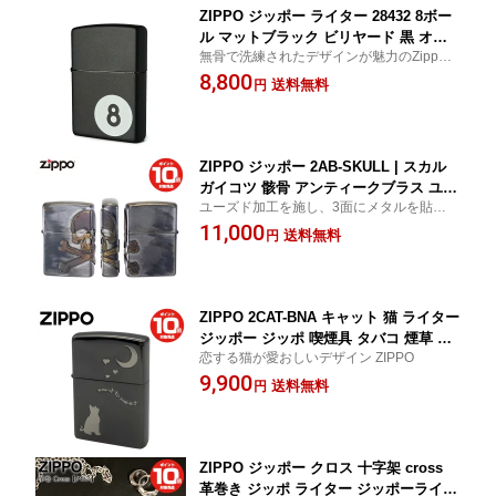
ZIPPO ジッポー ライター 28432 8ボー
ル マットブラック ビリヤード 黒 オイ
無骨で洗練されたデザインが魅力のZippo 8
ルライター 風防 防風 USA製 正規品 メ
ボールモデル。ZIPPO ジッポー ライター 2
8,800
ンズ ギフト プレゼント
送料無料
円
8432 8ボール マットブラック ビリヤード
黒 オイルライター USA製 正規品
ZIPPO ジッポー 2AB-SKULL | スカル
ガイコツ 骸骨 アンティークブラス ユー
ユーズド加工を施し、3面にメタルを貼り付
ズド加工 オイルライター zippo ギフト
けたワイルドなZIPPO
11,000
かっこいい オシャレ おしゃれ 喫煙具
送料無料
円
ジッポ ジッポライター アウトドア ライ
ター 旦那 オイル たばこ タバコ 煙草 キ
ャンプ 彼氏 父の日 プレゼント 実用的
ZIPPO 2CAT-BNA キャット 猫 ライター
ジッポー ジッポ 喫煙具 タバコ 煙草 た
恋する猫が愛おしいデザイン ZIPPO
ばこ 父の日
9,900
送料無料
円
ZIPPO ジッポー クロス 十字架 cross
革巻き ジッポ ライター ジッポーライタ