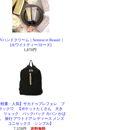
Vハンドクリーム｜Senteur et Beauté｜
[ホワイトティー/ローズ]
1,870円
【軽量・人気】サカドゥプレフェレ ブ
ラック?2 【ポケットたくさん 大き
 リュック バックパック カバン かば
ん 旅行 アウトドア レディース メンズ
ユニセックス シンプル】
7,370円
送料無料