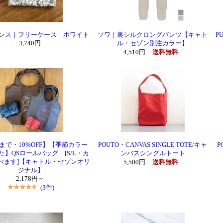
ンス｜フリーケース｜ホワイト
ソワ｜裏シルクロングパンツ【キャト
P
3,740円
ル・セゾン別注カラー】
4,510円
送料無料
6まで・10%OFF】【季節カラー
POUTO・CANVAS SINGLE TOTE/キャ
P
た】QSロールバッグ [S/L・カ
ンバスシングルトート
べます]【キャトル・セゾンオリ
5,500円
送料無料
ジナル】
2,178円～
(3件)