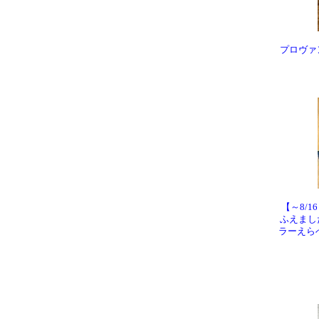
プロヴァ
【～8/1
ふえまし
ラーえら