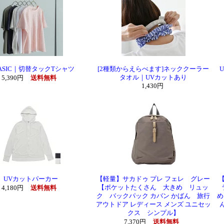
LASIC｜切替タックTシャツ
[2種類からえらべます]ネッククーラー
U
タオル｜UVカットあり
5,390円
送料無料
1,430円
UVカットパーカー
【軽量】サカドゥ プレ フェレ グレー
【ポケットたくさん 大きめ リュッ
4,180円
送料無料
ク バックパック カバン かばん 旅行
め
アウトドア レディース メンズ ユニセッ
クス シンプル】
7,370円
送料無料