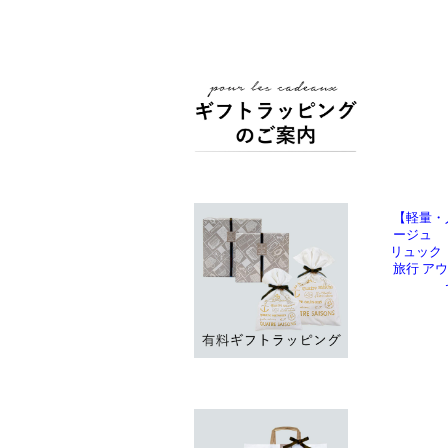
【軽量・
ージュ 
リュック
旅行 ア