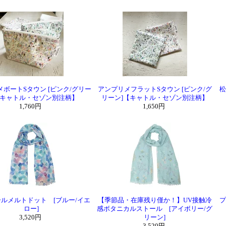
ボートSタウン [ピンク/グリー
アンプリメフラットSタウン [ピンク/グ
松
【キャトル・セゾン別注柄】
リーン]【キャトル・セゾン別注柄】
1,760円
1,650円
ールメルトドット [ブルー/イエ
【季節品・在庫残り僅か！】UV接触冷
プ
ロー]
感ボタニカルストール [アイボリー/グ
3,520円
リーン]