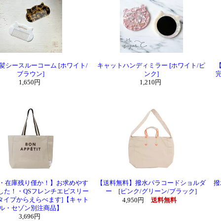
髪シースルーコーム [ホワイト/
キャットハンディミラー [ホワイト/ピ
ブラウン]
ンク]
1,650円
1,210円
・在庫残り僅か！】お求めやす
【送料無料】撥水パラコードショルダ
撥
した！・QSフレンチエピスリー
ー [ピンク/グリーン/ブラック]
3タイプからえらべます]【キャト
4,950円
送料無料
ル・セゾン別注商品】
3,696円