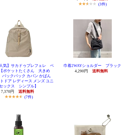
(3件)
人気】サカドゥプレフェレ ベ
巾着2WAYショルダー ブラック
【ポケットたくさん 大きめ
4,290円
送料無料
 バックパック カバン かばん
ウトドア レディース メンズ ユニ
セックス シンプル】
7,370円
送料無料
(7件)