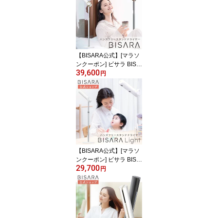
速乾 大風量 BLDCモータ
ー 自動首振り ながら乾
かし 美髪 プラズマイオ
ン4億個 リモコン ドライ
ヤー QUADS【メーカー
保証付き】
【BISARA公式】[マラソ
ンクーポン] ビサラ BISA
39,600
RA スタンドドライヤー
円
ハンズフリードライヤー
自動首振り ながら乾かし
美髪 美髪モード マイナ
スイオン1億個 リモコン
ヘアドライヤー びさら
クワッズ QUADS【メー
カー保証付き】
【BISARA公式】[マラソ
ンクーポン] ビサラ BISA
29,700
RA Light ライト スタン
円
ドドライヤー ハンズフリ
ードライヤー ながら乾か
し 美髪 美髪モード マイ
ナスイオン1億個 リモコ
ン ヘアドライヤー びさ