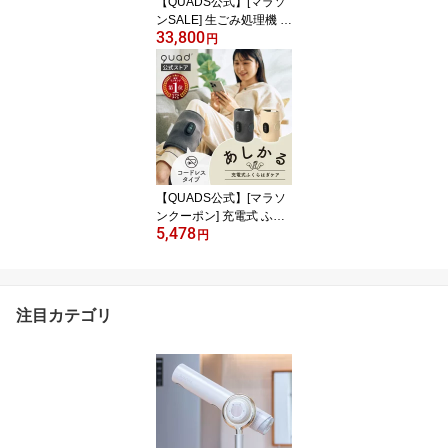
【QUADS公式】[マラソ
ンSALE] 生ごみ処理機 新
33,800
型GYUTTO Ver.2.0 ギュ
円
ット 乾燥 粉砕式 生ゴミ9
3%削減 大容量 4L 助成
金対象 脱臭 活性炭 自動
洗浄 静音 リニューアル
クワッズ 【メーカー保証
付き】
【QUADS公式】[マラソ
ンクーポン] 充電式 ふく
5,478
らはぎケア あしかる コ
円
ードレス USB Type-C ハ
イパワー 3段階 巻くだけ
簡単操作 コンパクト 片
足用 クワッズ公式 【メ
注目カテゴリ
ーカー保証付き】