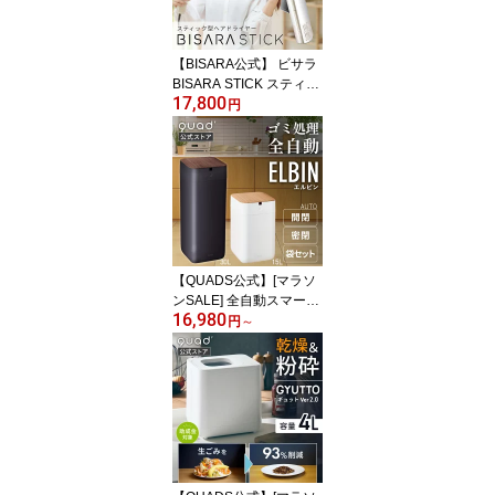
ら クワッズ QUADS【メ
ーカー保証付き】
【BISARA公式】 ビサラ
BISARA STICK スティッ
17,800
クドライヤー 超速乾 超
円
大風量 ブラシレスDCモ
ーター 特許取得 ファイ
ンアクアイオン マイナス
イオン 静音 ヘアドライ
ヤー びさら クワッズ QU
ADS【メーカー保証付
き】
【QUADS公式】[マラソ
ンSALE] 全自動スマート
16,980
ゴミ箱 ELBIN 自動開閉
円
～
梱包 袋セット 木目 UV機
能付き 充電式 USB 音声
ガイダンス クワッズ公式
【メーカー保証付き】