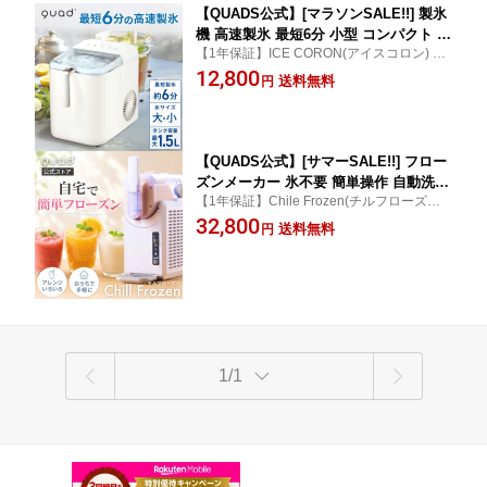
【QUADS公式】[マラソンSALE!!] 製氷
機 高速製氷 最短6分 小型 コンパクト 家
【1年保証】ICE CORON(アイスコロン) 宅
庭用 自動洗浄機能付き スコップ付き タ
飲み 晩酌 卓上 キャンプ 熱中症対策 持ち運
12,800
ンク容量約1.5L 省エネ エコモード 【メ
送料無料
円
び自由
ーカー保証付き】
【QUADS公式】[サマーSALE!!] フロー
ズンメーカー 氷不要 簡単操作 自動洗浄
【1年保証】Chile Frozen(チルフローズン)
機能 タンク容量約1.5L コンパクト 熱中
家庭用 業務用 アルコールOK パーティー 晩
32,800
症対策 フローズンドリンク レシピブッ
送料無料
円
酌 アイススラリー効果 高速製氷
ク付き 【メーカー保証付き】
1/1