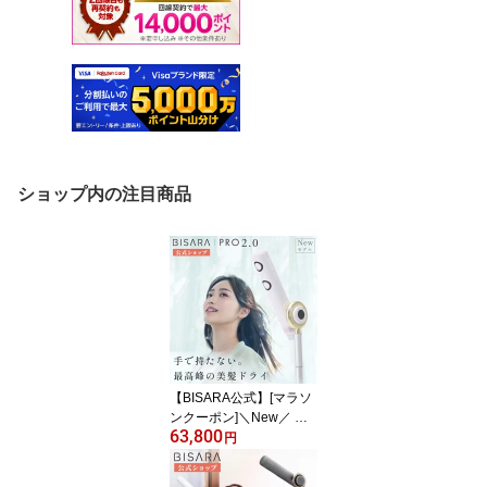
ショップ内の注目商品
【BISARA公式】[マラソ
ンクーポン]＼New／ ビ
63,800
サラ BISARA PRO 2.0 プ
円
ロ ハンズフリースタンド
ドライヤー 静音性アップ