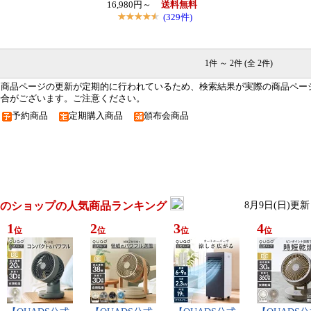
16,980円～
送料無料
(329件)
1件 ～ 2件 (全 2件)
※商品ページの更新が定期的に行われているため、検索結果が実際の商品ペー
場合がございます。ご注意ください。
予約商品
定期購入商品
頒布会商品
のショップの人気商品ランキング
8月9日(日)更新
1
2
3
4
位
位
位
位