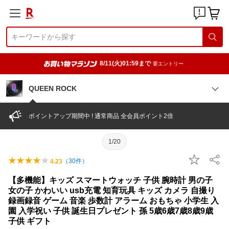
8/11(火)01:59まで
要エントリー
QUEEN ROCK
ポイントアップ期間中 ! 通常商品 全会員ポイント2倍
1/20
（
30
件）
4.23
【多機能】キッズ スマートウォッチ 子供 腕時計 男の子
女の子 かわいい usb充電 知育玩具 キッズ カメラ 自撮り
録画録音 ゲーム 音楽 歩数計 アラーム おもちゃ 小学生 入
園 入学祝い 子供 誕生日プレゼント 孫 5歳6歳7歳8歳9歳
子供 ギフト