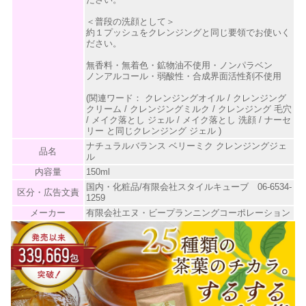
＜普段の洗顔として＞
約１プッシュをクレンジングと同じ要領でお使いく
ださい。
無香料・無着色・鉱物油不使用・ノンパラベン
ノンアルコール・弱酸性・合成界面活性剤不使用
(関連ワード： クレンジングオイル / クレンジング
クリーム / クレンジングミルク / クレンジング 毛穴
/ メイク落とし ジェル / メイク落とし 洗顔 / ナーセ
リー と同じクレンジング ジェル )
ナチュラルバランス ベリーミク クレンジングジェ
品名
ル
内容量
150ml
国内・化粧品/有限会社スタイルキューブ 06-6534-
区分・広告文責
1259
メーカー
有限会社エヌ・ビープランニングコーポレーション