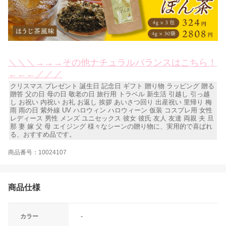
＼＼＼→→→その他ナチュラルバランスはこちら！
←←←／／／
クリスマス プレゼント 誕生日 記念日 ギフト 贈り物 ラッピング 贈る
贈答 父の日 母の日 敬老の日 旅行用 トラベル 新生活 引越し 引っ越
し お祝い 内祝い お礼 お返し 挨拶 あいさつ回り 出産祝い 里帰り 梅
雨 雨の日 紫外線 UV ハロウィン ハロウィーン 仮装 コスプレ用 女性
レディース 男性 メンズ ユニセックス 彼女 彼氏 友人 友達 両親 夫 旦
那 妻 嫁 父 母 エイジング 様々なシーンの贈り物に、実用的で喜ばれ
る、おすすめ品です。
商品番号：10024107
商品仕様
カラー
-