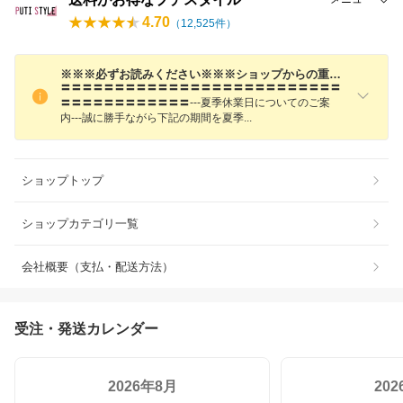
4.70
（
12,525
件）
※※※必ずお読みください※※※ショップからの重要なお知らせ
〓〓〓〓〓〓〓〓〓〓〓〓〓〓〓〓〓〓〓〓〓〓〓〓〓〓
〓〓〓〓〓〓〓〓〓〓〓〓---夏季休業日についてのご案
内---誠に勝手ながら下記の期間を夏
季
ショップトップ
ショップカテゴリ一覧
会社概要（支払・配送方法）
受注・発送カレンダー
2026年8月
20