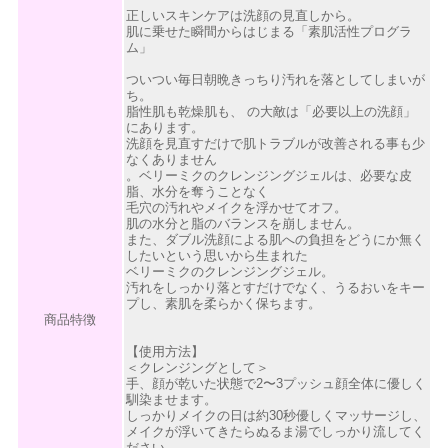
正しいスキンケアは洗顔の見直しから。
肌に乗せた瞬間からはじまる「素肌活性プログラ
ム」
ついつい毎日朝晩きっちり汚れを落としてしまいが
ち。
脂性肌も乾燥肌も、 の大敵は「必要以上の洗顔」
にあります。
洗顔を見直すだけで肌トラブルが改善される事も少
なくありません
。ベリーミクのクレンジングジェルは、必要な皮
脂、水分を奪うことなく
毛穴の汚れやメイクを浮かせてオフ。
肌の水分と脂のバランスを崩しません。
また、ダブル洗顔による肌への負担をどうにか無く
したいという思いから生まれた
ベリーミクのクレンジングジェル。
汚れをしっかり落とすだけでなく、うるおいをキー
プし、素肌を柔らかく保ちます。
商品特徴
【使用方法】
＜クレンジングとして＞
手、顔が乾いた状態で2〜3プッシュ顔全体に優しく
馴染ませます。
しっかりメイクの日は約30秒優しくマッサージし、
メイクが浮いてきたらぬるま湯でしっかり流してく
ださい。