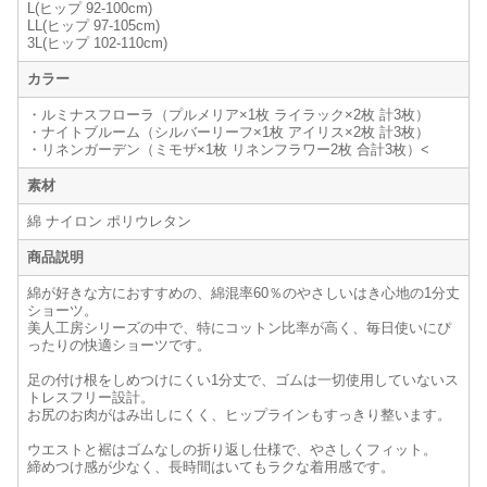
L(ヒップ 92-100cm)
LL(ヒップ 97-105cm)
3L(ヒップ 102-110cm)
カラー
・ルミナスフローラ（プルメリア×1枚 ライラック×2枚 計3枚）
・ナイトブルーム（シルバーリーフ×1枚 アイリス×2枚 計3枚）
・リネンガーデン（ミモザ×1枚 リネンフラワー2枚 合計3枚）<
素材
綿 ナイロン ポリウレタン
商品説明
綿が好きな方におすすめの、綿混率60％のやさしいはき心地の1分丈
ショーツ。
美人工房シリーズの中で、特にコットン比率が高く、毎日使いにぴ
ったりの快適ショーツです。
足の付け根をしめつけにくい1分丈で、ゴムは一切使用していないス
トレスフリー設計。
お尻のお肉がはみ出しにくく、ヒップラインもすっきり整います。
ウエストと裾はゴムなしの折り返し仕様で、やさしくフィット。
締めつけ感が少なく、長時間はいてもラクな着用感です。