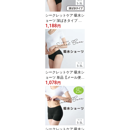
シークレットケア 吸水シ
ョーツ 深ばきタイプ 単
1,188
品【メール便可2.5】( サ
円
ニタリーショーツ 消臭抗
菌 吸水速乾 羽付きナプ
キン取付可 軽失禁ショー
ツ 軽失禁パンツ 産後 生
理用 レディース 生理用
黒 快適下着 ランジェリ
ー インナー パンツ パン
ティー )
シークレットケア 吸水シ
ョーツ 単品【メール便可
1,078
2.5】( サニタリー 消臭抗
円
菌 吸水速乾 羽付きナプ
キン取付可 軽失禁ショー
ツ 軽失禁パンツ 産後 生
理用ショーツ レディース
生理用 黒 快適下着 ラン
ジェリー インナー パン
ツ パンティー 女性用 通
販 )
シークレットケア 吸水シ