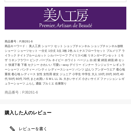
商品番号：PJB261-6
商品キーワード： 美人工房 ショーツ セット ショップチャンネル ショップチャンネル放映
ショーツ ショーツセット 一分丈 1分丈 3点 3枚 2色 ルミナスフローラセット プルメリア ラ
イラック ナイトブルームセット シルバーリーフ アイリス×1枚 リネンガーデンセット ミモ
ザ リネンフラワー ピンク パープル ネイビー ホワイト ベージュ 白 紺 紫 綿混 綿混 綿 セッ
ト 快適下着 下着 セクシー かわいい 可愛い sexy デイリー インナー ランジェリー レギュラ
ーショーツ パンティー パンティ レディースショーツ パンツ ぱんつ アンダーウエア 着心地
重視 着心地 レディース 女性 女性用 彼女 ジュニア 小学生 中学生 大人 10代 20代 30代 40
代 50代 60代 70代 まとめ買い S M L LL 3L 大きいサイズ 小さいサイズ ファッション レギ
ュラーショーツ ふらし 通販 プルミエ 在庫限り
商品番号：PJB261-6
購入した人のレビュー
レビューを書く