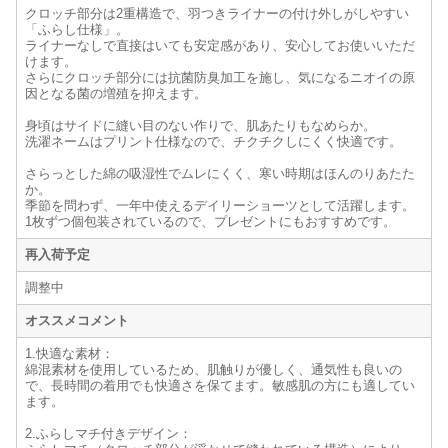
クロッチ部分は2重構造で、羽つきライナーの付け外しがしやすい
「ふらし仕様」。
ライナーなしで直接はいても安定感があり、安心してお使いいただ
けます。
さらにクロッチ部分には抗菌防臭加工を施し、気になるニオイの原
因となる菌の増殖を抑えます。
身頃はサイドに縫い目のない作りで、肌あたりもなめらか。
洗濯ネームはプリント仕様なので、チクチクしにくく快適です。
さらっとした綿の吸湿性でムレにくく、寒い時期はほんのりあたた
か。
季節を問わず、一年中使えるデイリーショーツとして活躍します。
1枚ずつ個包装されているので、プレゼントにもおすすめです。
再入荷予定
調整中
オススメコメント
1.快適な素材：
綿混素材を使用しているため、肌触りが優しく、通気性も良いの
で、長時間の着用でも快適さを保てます。敏感肌の方にも適してい
ます。
2.ふらしマチ付きデザイン：