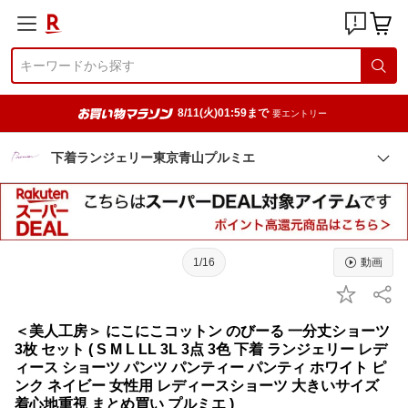
8/11(火)01:59まで
要エントリー
下着ランジェリー東京青山プルミエ
1/16
動画
＜美人工房＞ にこにこコットン のびーる 一分丈ショーツ
3枚 セット ( S M L LL 3L 3点 3色 下着 ランジェリー レデ
ィース ショーツ パンツ パンティー パンティ ホワイト ピ
ンク ネイビー 女性用 レディースショーツ 大きいサイズ
着心地重視 まとめ買い プルミエ )