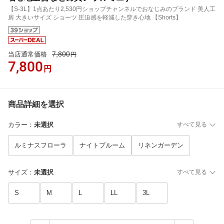
【S-3L】1点あたり2,530円ショップチャンネルでおなじみのブランド 美人工
房 大きいサイズ ショーツ 圧迫感を軽減した穿き心地 【Shorts】
7,800
当店通常価格
円
7,800
円
商品詳細を選択
カラー
：
未選択
すべて見る
ルミナスフローラ
ナイトブルーム
リネンガーデン
サイズ
：
未選択
すべて見る
S
M
L
LL
3L