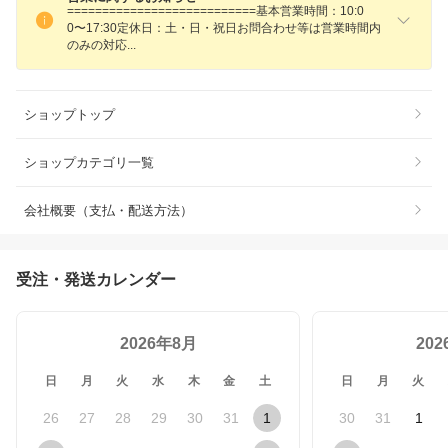
===========================基本営業時間：10:0
0〜17:30定休日：土・日・祝日お問合わせ等は営業時間内
のみの対
応
ショップトップ
ショップカテゴリ一覧
会社概要（支払・配送方法）
受注・発送カレンダー
2026年8月
20
日
月
火
水
木
金
土
日
月
火
26
27
28
29
30
31
1
30
31
1