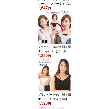
ョーツ ボクサータイプ単
1,647
品【メール便可5】( サニ
円
タリー 消臭抗菌 吸水速
乾 羽付きナプキン取付可
軽失禁ショーツ 軽失禁パ
ンツ 産後 生理用ショー
ツ 尿もれ レディース 生
理用 快適下着 インナー
パンツ パンティー 女性
用 通販 )
ブラカバー 胸の谷間を隠
す【typeB】【メール便
1,320
限定送料無料1.6】( 胸元
円
カバー 隠す インナー チ
ラ見え 防止 下着 レディ
ース 結婚式 セクシー か
わいい 谷間隠し 白 黒 ホ
ワイト グレー ブラック
ブラジャー カバー 谷間
カバー 胸元ラインカバー
制服 )
ブラカバー 胸の谷間を隠
す【メール便限定送料無
1,320
料1.6】( 胸元 カバー 隠
円
す インナー チラ見え 防