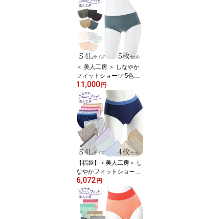
止 ブラック 下着 レディ
ース 結婚式 セクシー か
わいい レース 谷間隠し
白 黒 ホワイト ブラジャ
ー カバー 谷間カバー タ
ンクトップ 胸元ラインカ
バー レース 制服 女性用 )
＜ 美人工房 ＞ しなやか
フィットショーツ 5色セ
11,000
ット ( 5点 5色 5枚 下着
円
ランジェリー レディース
ショーツ パンツ パンテ
ィー パンティ 女性用 ピ
ンク グレー パステル 着
心地重視 伸縮性 ソフト
レディースショーツ 大き
いサイズ 通販 まとめ買
い プルミエ バイカラー )
【福袋】＜美人工房＞ し
なやかフィットショーツ
6,072
おまかせ4枚セット【メ
円
ール便可10】( 福袋 2026
ちょっとしたプレゼント
レディース 4点 下着 ラン
ジェリー パンツ パンテ