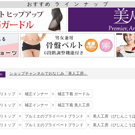
お す す め ラ イ ン ナ ッ プ
ショップチャンネルでおなじみ「美人工房」
リトップ
補正インナー
補正下着 ガードル
>
>
リトップ
補正インナー
補正下着 美人工房
>
>
リトップ
プルミエのプライベートブランド
美人工房（びじんこう
>
>
リトップ
プルミエのプライベートブランド
美人工房（びじんこう
>
>