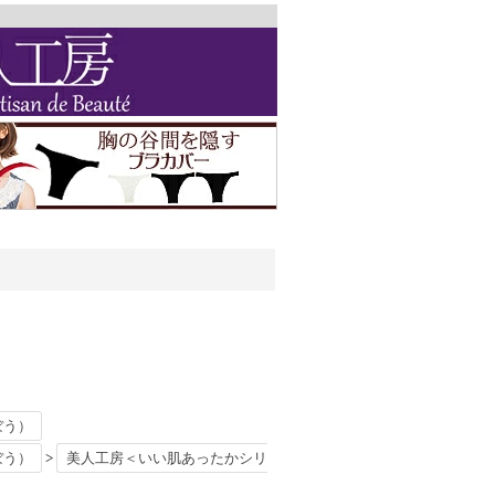
ぼう）
ぼう）
美人工房＜いい肌あったかシリ
>