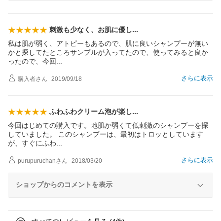
刺激も少なく、お肌に優
し
私は肌が弱く、アトピーもあるので、肌に良いシャンプーが無い
かと探してたところサンプルが入ってたので、使ってみると良か
ったので、今
回
さらに表示
購入者
さん
2019/09/18
ふわふわクリーム泡が楽
し
今回はじめての購入です。地肌か弱くて低刺激のシャンプーを探
していました。 このシャンプーは、最初はトロッとしています
が、すぐにふ
わ
さらに表示
purupuruchan
さん
2018/03/20
ショップからのコメントを表示