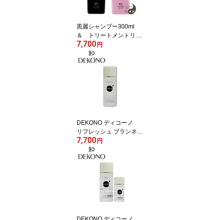
黒麗シャンプー300ml
＆ トリートメントリン
7,700
ス300ml 頭皮 頭髪
円
にトラブルを持つ方に
KOKUREI
DEKONO ディコーノ
リフレッシュ ブランネー
7,700
ジュローション 100ml
円
ビタミンC誘導体・プラ
センターエキス配合
DEKONO ディコーノ