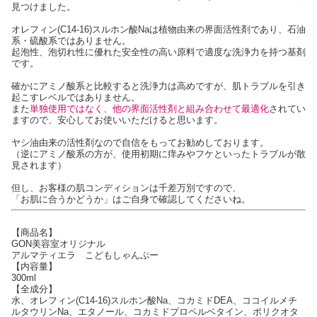
見つけました。
オレフィン(C14-16)スルホン酸Naは植物由来の界面活性剤であり、石油
系・硫酸系ではありません。
起泡性、泡切れ性に優れた安全性の高い原料で適度な洗浄力を持つ基剤
です。
確かにアミノ酸系と比較すると洗浄力は高めですが、肌トラブルを引き
起こすレベルではありません。
また
単独使用ではなく、他の界面活性剤と組み合わせて最適化
されてい
ますので、安心してお使いいただけると思います。
ヤシ油由来の活性剤なので自信をもってお勧めしております。
（逆にアミノ酸系の方が、使用初期に痒みやフケといったトラブルが散
見されます）
但し、お客様の肌コンディションは千差万別ですので、
「お肌に合うかどうか」はご自身で確認してくださいね。
【商品名】
GON美容室オリジナル
アルマティエラ こどもしゃんぷー
【内容量】
300ml
【全成分】
水、オレフィン(C14-16)スルホン酸Na、コカミドDEA、ココイルメチ
ルタウリンNa、エタノール、コカミドプロペルベタイン、ポリクオタ