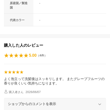
原産国／製造
-
国
代表カラー
-
購入した人のレビュー
5.00
（
4
件）
よく泡立って洗髪後はスッキリします。 またグレープフルーツの
香りが良くいい気持ちになります。
購入者
さん
2026/06/07
ショップからのコメントを表示