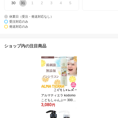
30
31
1
2
3
4
5
休業日（受注・発送対応なし）
受注対応のみ
発送対応のみ
ショップ内の注目商品
アルマティエラ kodomo
こどもしゃんぷー 300ml
3,080
全身洗えるシャンプー／
円
低刺激／ノンシリコンシ
ャンプーアトピーの人に