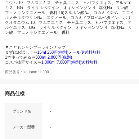
ニウム-10、フムスエキス、チャ葉エキス、ヒバマタエキス、アルゲエ
キス、BG、ライリルベタイン、オキシベンゾン-4、塩化Na、リン酸、
フェノキシタエノール、香料-16)スルホン酸Na、コカミドDEA、ココイ
ルメチルタウリンNa、エタノール、コカミドプロペルベタイン、ポリ
クオタニウム-10、フムスエキス、チャ葉エキス、ヒバマタエキス、ア
ルゲエキス、BG、ライリルベタイン、オキシベンゾン-4、塩化Na、リ
ン酸、フェノキシタエノール、香料
▼こどもシャンプーラインナップ
まずはお試し！⇒
15ml 250円(税別)メール便送料無料
1本使ってみる⇒
300ml 2,800円(税別)
コスパ抜群サイズ⇒
1,000ml 7,800円(税別)送料無料
商品番号：kodomo-sh300
商品仕様
ブランド名
-
メーカー型番
-