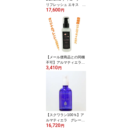
リフレッシュ エキス 1
17,600
00ml肌トラブルが気にな
円
る方におすすめスクワラ
ン100％
【メール便商品との同梱
不可】アルマティエラ
3,410
天然系ヘアオイル 100
円
ml天然アロマオイルのオ
リジナルブレンド 洗い
流さないトリートメン
ト ヘアーオイル【GON
美容室オリジナル】
【スクワラン100％】ア
ルマティエラ グレース
16,720
ドロップ 100ml（リフ
円
レッシュエキス）アイザ