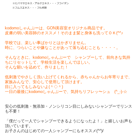
kodomoしゃんぷーは、GON美容室オリジナル商品です。
皮膚の弱い美容師のオススメ！そのまま髪と身体も洗ってＯＫ(^^♪
学校では、楽しい事ばかりとはかぎりません。
時に、つらいことや嫌なことがあって落ち込むことも・・・・。
そんなときに、kodomoしゃんぷーで シャンプーして、前向きな気持
ちにリセットして、学校生活を楽しんでほしい。
そんな願いを込めて、作りました！
低刺激でやさしく洗い上げてくれるから、赤ちゃんからお年寄りまで、
家族みんなで、安心して使用して頂けます。
目に入ってもしみないよ(＾◇＾)
一日の最後にkodomoしゃんぷーで、気持ちリフレッ〜シュ (^_-)-☆
安心の低刺激・無添加・ノンシリコン目にしみないシャンプーでリンス
も不要！
「僕だって一人でシャンプーできるようになったよ！」と嬉しいお声も
頂いています。
お子さんのはじめての一人シャンプーにもオススメ(^^)/