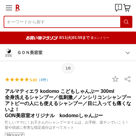
8/11(火)01:59まで
要エントリー
ＧＯＮ美容室
1/6
（
4
件）
5.00
アルマティエラ kodomo こどもしゃんぷー 300ml
全身洗えるシャンプー／低刺激／ノンシリコンシャンプー
アトピーの人にも使えるシャンプー／目に入っても痛くな
いよ！
GON美容室オリジナル kodomoしゃんぷー
忙しいママに！お子さんのシャンプータイムは、お手軽、楽チンでいこう！
髪や頭皮に有害な指定成分はすべてカット