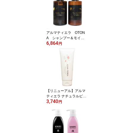
も使えるシャンプー／目
に入っても痛くないよ！
GON美容室オリジナル
kodomoしゃんぷー
アルマティエラ OTON
A シャンプー＆モイス
6,864
トトリートメント セッ
円
ト【しっとり・ボリュー
ムダウン・くせ毛の方
用】GON美容室オリジナ
ル
【リニューアル】アルマ
ティエラ ナチュラルピュ
3,740
アトリートメント フル
円
ボplus 200g【ハリコシ
アップタイプ】GON美容
室 オリジナル 安心 安全
サロン専売品 アルマト
リートメント