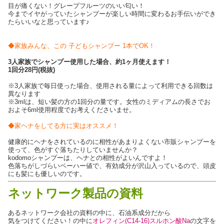
目が痛くない！グレープフルーツのいい匂い！
今までイヤがっていたシャンプーが楽しい時間に変わるお手伝いができ
たらいいなと思っています♪
◆家族みんな、この 子どもシャンプー 1本でOK！
3人家族でシャンプー使用した場合、約1ヶ月使えます！
1回分28円(税抜)
※3人家族で毎日使った場合、使用される量によって利用できる回数は
異なります
※3mlは、短い髪の方の1回分の量です。女性のミディアムの長さでお
およそ6ml使用程度でお考えくださいませ。
◆家ヘナをしてる方に実はオススメ！
健康的にヘナをされているのに相性があまりよくない市販シャンプーを
使って、色がすぐ落ちたりしていませんか？
kodomoシャンプーは、ヘナとの相性がよいんですよ！
色落ちがしづらいペーハー値で、有効成分が沢山入っているので、頭皮
にも髪にも優しいのです。
ネットワーク製品の資料
あるネットワーク会社の資料の中に、石油系成分だから
気をつけてください！の中に
オレフィン(C14-16)スルホン酸Na
の文字を